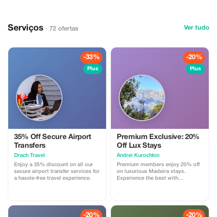
Serviços
Ver tudo
· 72 ofertas
-33%
-20%
Plus
Plus
35% Off Secure Airport
Premium Exclusive: 20%
Transfers
Off Lux Stays
Drach Travel
Аndrei Kurochkin
Enjoy a 35% discount on all our
Premium members enjoy 20% off
secure airport transfer services for
on luxurious Madeira stays.
a hassle-free travel experience.
Experience the best with
Apartmadeira.com!
-20%
-20%