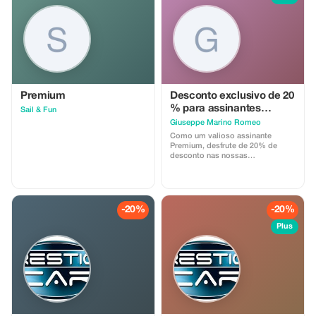
Premium
Desconto exclusivo de 20
% para assinantes
Sail & Fun
premium
Giuseppe Marino Romeo
Como um valioso assinante
Premium, desfrute de 20% de
desconto nas nossas
transferências em classe
económica. Poupe mais enquanto
viaja com estilo com a nossa
oferta exclusiva.
-20%
-20%
Plus