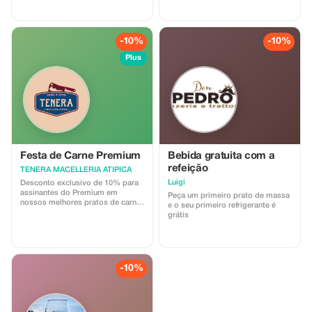
Nápoles com um desconto
exclusivo.
-10%
-10%
Plus
Festa de Carne Premium
Bebida gratuita com a
refeição
TENERA MACELLERIA ATIPICA
Luigi
Desconto exclusivo de 10% para
assinantes do Premium em
Peça um primeiro prato de massa
nossos melhores pratos de carne
e o seu primeiro refrigerante é
bovina e suína. Delicie-se com
grátis
sabores gourmet e economize
muito!
-10%