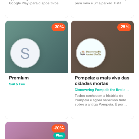
Google Play (para dispositivos
para mim é uma paixão. Está
Android). Insira um código
pronto para uma viagem ao
promocional de 10 dígitos para
passado? Vamos descobrir
resgatar uma assinatura premium
juntos. Estarei à sua espera.
semanal gratuita. Aproveite seus
passeios com áudio guiado em
-30%
-25%
qualquer lugar do mundo!
Premium
Pompeia: a mais viva das
cidades mortas
Sail & Fun
Discovering Pompeii: the liveliest of the dead cities
Todos conhecem a história de
Pompeia e agora sabemos tudo
sobre a antiga Pompeia. É por
isso que quero começar com o
que não sabemos sobre Pompeia.
Poucas pessoas sabem que
Pompeia foi uma das cidades
italianas mais populosas e ricas
-20%
do Império Romano. Poucas
pessoas sabem que sua principal
Plus