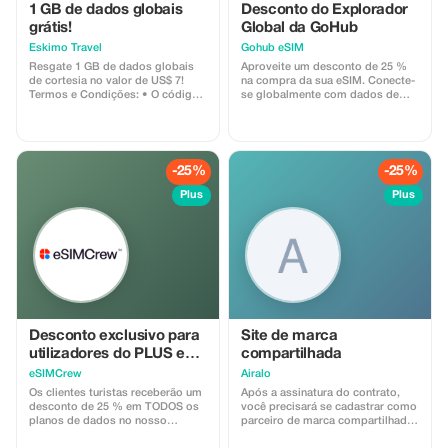
1 GB de dados globais
Desconto do Explorador
grátis!
Global da GoHub
Eskimo Travel
Gohub eSIM
Resgate 1 GB de dados globais
Aproveite um desconto de 25 %
de cortesia no valor de US$ 7!
na compra da sua eSIM. Conecte-
Termos e Condições: • O código
se globalmente com dados de
de presente só pode ser
alta velocidade e concentre-se
resgatado por novos usuários
mais em sua experiência de
Eskimo. • Válido até 15/10/2026
viagem.
-25%
-25%
Plus
Plus
Desconto exclusivo para
Site de marca
utilizadores do PLUS em
compartilhada
todos os Planos de
eSIMCrew
Airalo
Dados e Recargas – uso
Os clientes turistas receberão um
Após a assinatura do contrato,
múltiplo
desconto de 25 % em TODOS os
você precisará se cadastrar como
planos de dados no nosso
parceiro de marca compartilhada
aplicativo eSIMCrew. Temos mais
no Impact. A Airalo cria uma