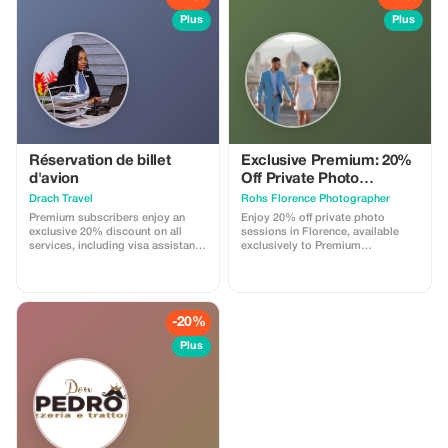
Plus
Plus
Réservation de billet
Exclusive Premium: 20%
d'avion
Off Private Photo
Sessions
Drach Travel
Rohs Florence Photographer
Premium subscribers enjoy an
Enjoy 20% off private photo
exclusive 20% discount on all
sessions in Florence, available
services, including visa assistance
exclusively to Premium
and airport meet-and-greet.
subscribers. Select your favorite
location among Piazzale
Michelangelo, the Duomo, Ponte
Vecchio and the Uffizi Gallery. Your
experience includes 25
-20%
professionally edited high-
resolution photos.
Plus