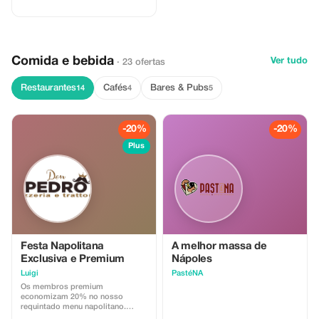
como nunca antes!
Comida e bebida
Ver tudo
· 23 ofertas
Restaurantes
Cafés
Bares & Pubs
14
4
5
-20%
-20%
Plus
Festa Napolitana
A melhor massa de
Exclusiva e Premium
Nápoles
Luigi
PastéNA
Os membros premium
economizam 20% no nosso
requintado menu napolitano.
Experimente os ricos sabores de