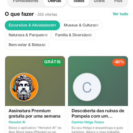
Fornecedores
Ofertas
Todos
Grátis
Plus
O que fazer
Ver tudo
· 333 ofertas
Excursões & Atividades
Museus & Cultura
201
51
Natureza & Parques
Família & Diversão
16
62
Bem-estar & Beleza
3
GRÁTIS
-80%
Assinatura Premium
Descoberta das ruínas de
gratuita por uma semana
Pompeia com um
arqueólogo 😊
Herodot AI
Carmen Helga Totaro
Baixe o aplicativo “Herodot AI” na
Eu sou Helga e arqueóloga e guia
App Store (para iPhones) ou no
turístico. Adoro o meu trabalho,