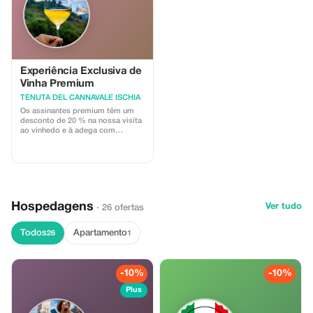
Experiência Exclusiva de
Vinha Premium
TENUTA DEL CANNAVALE ISCHIA
Os assinantes premium têm um
desconto de 20 % na nossa visita
ao vinhedo e à adega com
degustação no terraço. Desfrute
de poupanças exclusivas e vistas
deslumbrantes!
Hospedagens
Ver tudo
· 26 ofertas
Todos
Apartamento
26
1
-10%
-10%
Plus