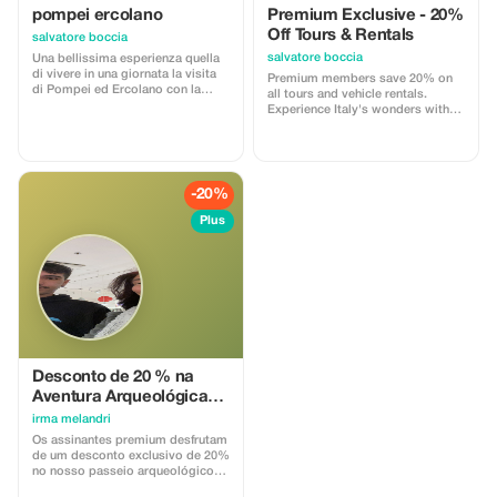
pompei ercolano
Premium Exclusive - 20%
Off Tours & Rentals
salvatore boccia
salvatore boccia
Una bellissima esperienza quella
di vivere in una giornata la visita
Premium members save 20% on
di Pompei ed Ercolano con la
all tours and vehicle rentals.
guida ufficiale e pickup da Napoli
Experience Italy's wonders with
con minibus deluxe. Professionisti
exclusive savings and
al tuo servizio
personalized service.
-20%
Plus
Desconto de 20 % na
Aventura Arqueológica
Premium
irma melandri
Os assinantes premium desfrutam
de um desconto exclusivo de 20%
no nosso passeio arqueológico
diário selecionado. Viva a história