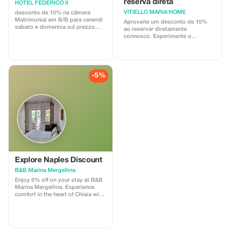
reserva direta
HOTEL FEDERICO II
Aeroporto de Zurique (ZRH) na
VITIELLO MARIA'HOME
classe II do Eurail, Assistência 24
desconto de 10% na câmera
horas aos nossos hóspedes
Matrimonial em B/B para venerdi
Aproveite um desconto de 10%
sabato e domenica sul prezzo
ao reservar diretamente
offerto dal nostro sito.
connosco. Experimente o
conforto e conveniência na nossa
encantadora localização.
-5%
Explore Naples Discount
B&B Marina Mergellina
Enjoy 5% off on your stay at B&B
Marina Mergellina. Experience
comfort in the heart of Chiaia with
modern amenities.