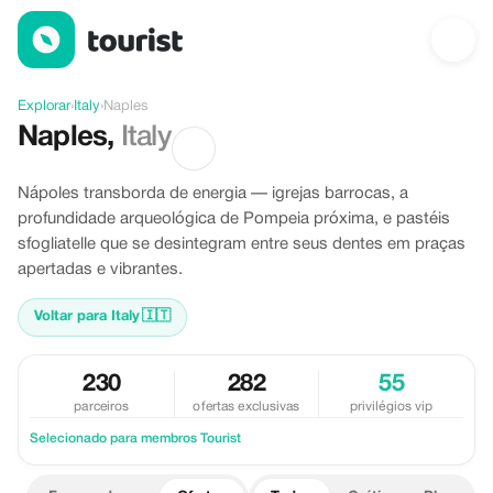
Ofertas em Naples, Italy
Explorar
›
Italy
›
Naples
Naples
,
Italy
Nápoles transborda de energia — igrejas barrocas, a
profundidade arqueológica de Pompeia próxima, e pastéis
sfogliatelle que se desintegram entre seus dentes em praças
apertadas e vibrantes.
Voltar para Italy
🇮🇹
230
282
55
parceiros
ofertas exclusivas
privilégios vip
Selecionado para membros Tourist