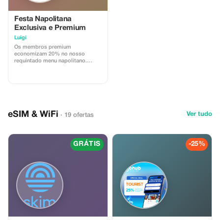
Festa Napolitana
Exclusiva e Premium
Luigi
Os membros premium
economizam 20% no nosso
requintado menu napolitano.
Experimente os ricos sabores de
Nápoles com um desconto
exclusivo.
eSIM & WiFi
Ver tudo
· 19 ofertas
GRÁTIS
-25%