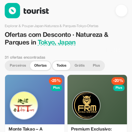
Ofertas com Desconto · Natureza & Parques in Tokyo, Japan —
Explorar & Poupar
›
Japan
›
Natureza & Parques
›
Tokyo
›
Ofertas
Ofertas com Desconto · Natureza &
Parques in
Tokyo, Japan
31 ofertas encontradas
Parceiros
Ofertas
Todos
Grátis
Plus
-25%
-20%
Plus
Plus
Monte Takao – A
Premium Exclusivo: