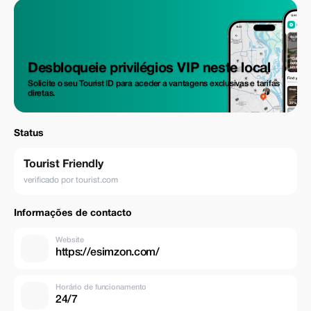
Desbloqueie privilégios VIP neste local
Solicite o seu Tourist ID para aceder a vantagens exclusivas e tarifas
diretas.
Status
Tourist Friendly
verificado por tourist.com
Informações de contacto
Website
https://esimzon.com/
Horário de funcionamento
24/7