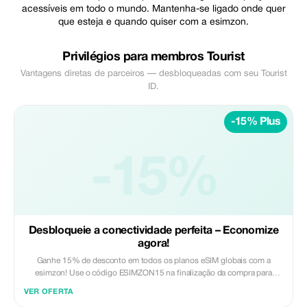
acessíveis em todo o mundo. Mantenha-se ligado onde quer
que esteja e quando quiser com a esimzon.
Privilégios para membros Tourist
Vantagens diretas de parceiros — desbloqueadas com seu Tourist
ID.
-15% Plus
-15%
Desbloqueie a conectividade perfeita – Economize
agora!
Ganhe 15% de desconto em todos os planos eSIM globais com a
esimzon! Use o código ESIMZON15 na finalização da compra para
economizar instantaneamente e ter conectividade global sem
VER OFERTA
interrupções.