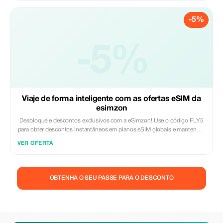
-5%
-5%
Viaje de forma inteligente com as ofertas eSIM da
esimzon
Desbloqueie descontos exclusivos com a eSimzon! Use o código FLY5
para obter descontos instantâneos em planos eSIM globais e mantenha-
se conectado no mundo todo sem esforço.
VER OFERTA
OBTENHA O SEU PASSE PARA O DESCONTO