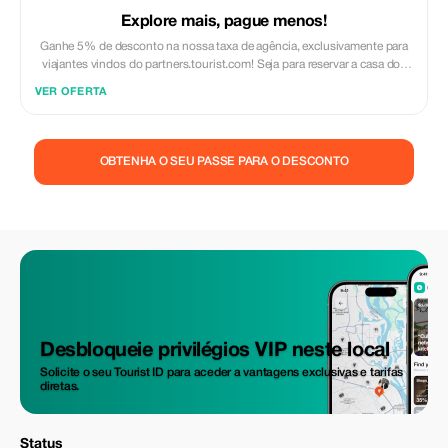
Explore mais, pague menos!
Ganhe 5% de desconto na nossa taxa de agência, exclusivamente para
viajantes vindos do partners.tourist.com! Seja para reservar a casa dos
seus sonhos longe de casa, uma escapada de aventura ou um retiro
VER OFERTA
relaxante, esta oferta especial ajuda você a economizar ainda mais
enquanto explora o mundo. ✅ O que está incluído: 5% de desconto na
nossa taxa de agência padrão para todas as novas reservas. Acesso ao
nosso serviço premium de planejamento de viagens, recomendações de
OBTENHA O SEU PASSE PARA O DESCONTO
especialistas e ofertas exclusivas para parceiros. ⚠️ Limitações: Oferta
válida apenas para reservas feitas com o código promocional. (mencione
isso ao seu agente de locação) O desconto se aplica apenas às taxas de
agência, não aos custos de fornecedores terceirizados (limpeza,
administração de imóveis, etc.). Não pode ser combinado com outras
promoções ou descontos de fidelidade.
Desbloqueie privilégios VIP neste local
Solicite o seu Tourist ID para aceder a vantagens exclusivas e tarifas
diretas.
Status