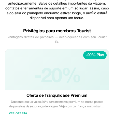
antecipadamente. Salve os detalhes importantes da viagem,
contatos e ferramentas de suporte em um só lugar; assim, caso
algo saia do planejado enquanto estiver longe, o auxílio estará
disponível com apenas um toque.
Privilégios para membros Tourist
Vantagens diretas de parceiros — desbloqueadas com seu Tourist
ID.
-20% Plus
-20%
Oferta de Tranquilidade Premium
Desconto exclusivo de 20% para membros premium no nosso pacote
de pulseiras de segurança de viagem. Viaje com confiança, maximizando
a poupança e a segurança.
VER OFERTA