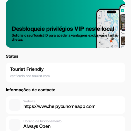
Desbloqueie privilégios VIP neste local
Solicite o seu Tourist ID para aceder a vantagens exclusivas e tarifas
diretas.
Status
Tourist Friendly
verificado por tourist.com
Informações de contacto
Website
https://www.helpyouhomeapp.com
Horário de funcionamento
Always Open