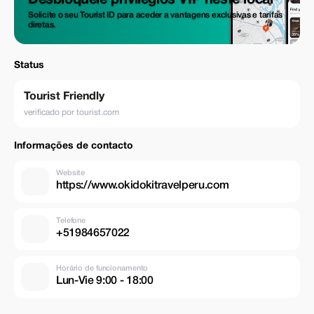
Desbloqueie privilégios VIP neste local
Solicite o seu Tourist ID para aceder a vantagens exclusivas e tarifas
diretas.
Status
Tourist Friendly
verificado por tourist.com
Informações de contacto
Website
https://www.okidokitravelperu.com
Telefone
+51984657022
Horário de funcionamento
Lun-Vie 9:00 - 18:00