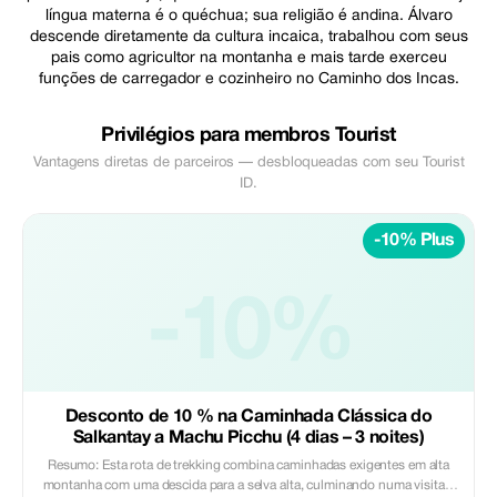
língua materna é o quéchua; sua religião é andina. Álvaro
descende diretamente da cultura incaica, trabalhou com seus
pais como agricultor na montanha e mais tarde exerceu
funções de carregador e cozinheiro no Caminho dos Incas.
Privilégios para membros Tourist
Vantagens diretas de parceiros — desbloqueadas com seu Tourist
ID.
-10% Plus
-10%
Desconto de 10 % na Caminhada Clássica do
Salkantay a Machu Picchu (4 dias – 3 noites)
Resumo: Esta rota de trekking combina caminhadas exigentes em alta
montanha com uma descida para a selva alta, culminando numa visita à