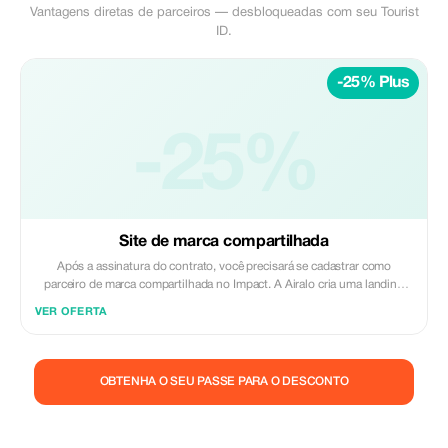
Vantagens diretas de parceiros — desbloqueadas com seu Tourist
ID.
-25% Plus
-25%
Site de marca compartilhada
Após a assinatura do contrato, você precisará se cadastrar como
parceiro de marca compartilhada no Impact. A Airalo cria uma landing
page personalizada com seu logotipo, onde você pode direcionar seus
VER OFERTA
clientes para a compra de seus eSIMs. A página inclui um desconto
integrado para seus clientes. O desconto é vinculado à marca
compartilhada. Cada venda é vinculada à sua conta e você receberá uma
comissão de 15% a 25%, dependendo do desconto aplicado.
OBTENHA O SEU PASSE PARA O DESCONTO