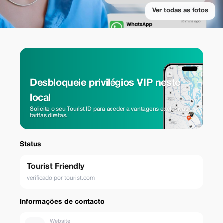
Ver todas as fotos
Desbloqueie privilégios VIP neste
local
Solicite o seu Tourist ID para aceder a vantagens exclusivas e
tarifas diretas.
Status
Tourist Friendly
verificado por tourist.com
Informações de contacto
Website