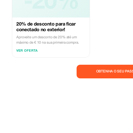
-20%
20% de desconto para ficar
conectado no exterior!
Aproveite um desconto de 20% até um
máximo de € 10 na sua primeira compra.
VER OFERTA
OBTENHA O SEU PAS