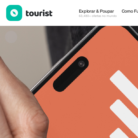
BNESIM — eSIM & WiFi | Up to 20% off | Tourist
Explorar & Poupar
Como Fu
63,480+ ofertas no mundo