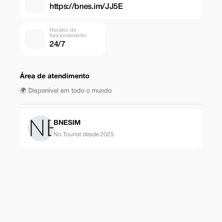
https://bnes.im/JJ5E
Horário de
funcionamento
24/7
Área de atendimento
🌍 Disponível em todo o mundo
BNESIM
No Tourist desde 2025