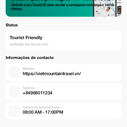
Solicite o seu Tourist ID para aceder a vantagens exclusivas e tarifas
diretas.
Status
Tourist Friendly
verificado por tourist.com
Informações de contacto
Website
https://vietmountaintravel.vn/
Telefone
+84968011234
Horário de funcionamento
08:00 AM - 17:00PM