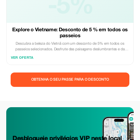
-5%
Explore o Vietname: Desconto de 5 % em todos os
passeios
Descubra a beleza do Vietnã com um desconto de 5% em todos os
passeios selecionados. Desfrute das paisagens deslumbrantes e da
cultura vibrante com experiências de viagem perfeitas.
VER OFERTA
OBTENHA O SEU PASSE PARA O DESCONTO
Desbloqueie privilégios VIP neste local