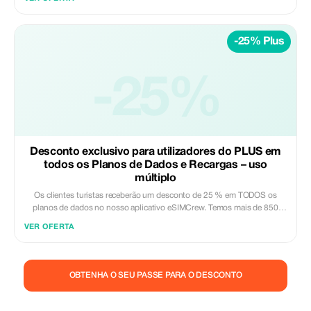
com 2 a 3 redes na maioria dos países. O aplicativo eSIMCrew é muito
fácil de usar e tem recarga por toque único no app. A instalação do eSIM
é simples pelo método "um toque".
-25% Plus
-25%
Desconto exclusivo para utilizadores do PLUS em
todos os Planos de Dados e Recargas – uso
múltiplo
Os clientes turistas receberão um desconto de 25 % em TODOS os
planos de dados no nosso aplicativo eSIMCrew. Temos mais de 850
redes em 180 países que oferecem conexões de dados de alta qualidade
VER OFERTA
com 2 a 3 redes na maioria dos países. O aplicativo eSIMCrew é muito
fácil de usar e tem recarga por toque único no app. A instalação do eSIM
é simples pelo método "um toque".
OBTENHA O SEU PASSE PARA O DESCONTO