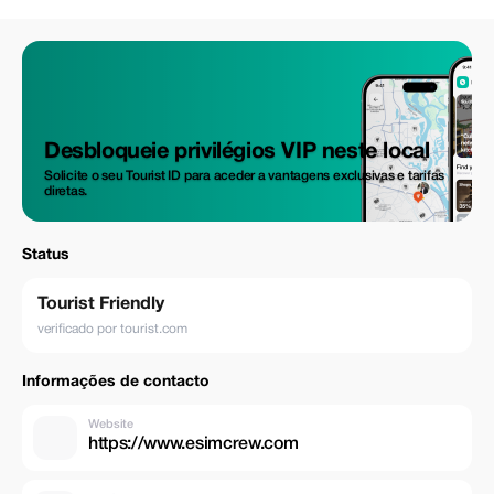
Desbloqueie privilégios VIP neste local
Solicite o seu Tourist ID para aceder a vantagens exclusivas e tarifas
diretas.
Status
Tourist Friendly
verificado por tourist.com
Informações de contacto
Website
https://www.esimcrew.com