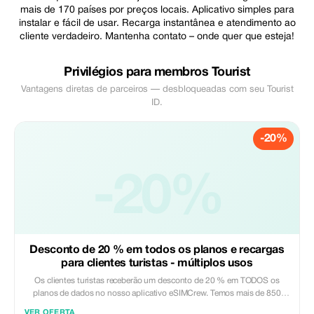
mais de 170 países por preços locais. Aplicativo simples para
instalar e fácil de usar. Recarga instantânea e atendimento ao
cliente verdadeiro. Mantenha contato – onde quer que esteja!
Privilégios para membros Tourist
Vantagens diretas de parceiros — desbloqueadas com seu Tourist
ID.
-20%
-20%
Desconto de 20 % em todos os planos e recargas
para clientes turistas - múltiplos usos
Os clientes turistas receberão um desconto de 20 % em TODOS os
planos de dados no nosso aplicativo eSIMCrew. Temos mais de 850
redes em 180 países que oferecem conexões de dados de alta qualidade
VER OFERTA