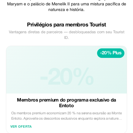
Maryam e o palácio de Menelik II para uma mistura pacífica de
natureza e história.
Privilégios para membros Tourist
Vantagens diretas de parceiros — desbloqueadas com seu Tourist
ID.
-20% Plus
-20%
Membros premium do programa exclusivo da
Entoto
Os membros premium economizam 20 % na serena excursão ao Monte
Entoto. Aproveite os descontos exclusivos enquanto explora a natureza
e a história acima de Adis Abeba.
VER OFERTA