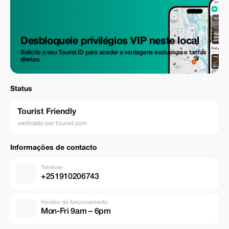
Desbloqueie privilégios VIP neste local
Solicite o seu Tourist ID para aceder a vantagens exclusivas e tarifas
diretas.
Status
Tourist Friendly
verificado por tourist.com
Informações de contacto
Telefone
+251910206743
Horário de funcionamento
Mon-Fri 9am – 6pm