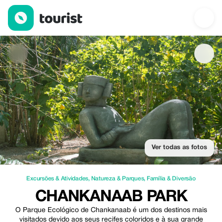
Chankanaab Park — Excursões & Atividades | Up to 20% off | T
Ver todas as fotos
Excursões & Atividades
,
Natureza & Parques
,
Família & Diversão
CHANKANAAB PARK
O Parque Ecológico de Chankanaab é um dos destinos mais
visitados devido aos seus recifes coloridos e à sua grande