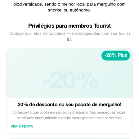
biodiversidade, sendo o melhor local para mergulho com
snorkel ou autônomo.
Privilégios para membros Tourist
Vantagens diretas de parceiros — desbloqueadas com seu Tourist
ID.
-20% Plus
-20%
20% de desconto no seu pacote de mergulho!
O desconto que você nem sabia que precisava. Não pense duas vezes,
esta é uma oportunidade especial para explorar o melhor recife de
Cozumel.
VER OFERTA