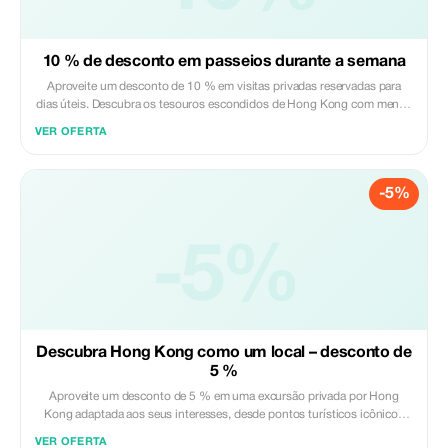
10 % de desconto em passeios durante a semana
Aproveite um desconto de 10 % em visitas privadas reservadas para
dias úteis. Descubra os tesouros escondidos de Hong Kong com menos
multidões.
VER OFERTA
-5%
-5%
Descubra Hong Kong como um local – desconto de
5 %
Aproveite um desconto de 5 % em uma excursão privada por Hong
Kong adaptada aos seus interesses, desde pontos turísticos icônicos
até bairros escondidos.
VER OFERTA