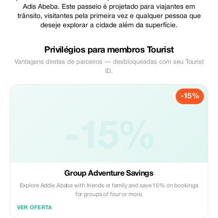
Adis Abeba. Este passeio é projetado para viajantes em
trânsito, visitantes pela primeira vez e qualquer pessoa que
deseje explorar a cidade além da superfície.
Privilégios para membros Tourist
Vantagens diretas de parceiros — desbloqueadas com seu Tourist
ID.
-15%
-15%
Group Adventure Savings
Explore Addis Ababa with friends or family and save 15% on bookings
for groups of four or more.
VER OFERTA