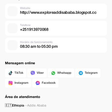
Website
http://www.exploreaddisababa.blogspot.co
Telefone
+251913970068
Horário de funcionamento
08:30 am to 05:30 pm
Mensagem online
TikTok
Viber
Whatsapp
Telegram
Instagram
Facebook
Área de atendimento
🇪🇹
Ethiopia
—
Addis Ababa