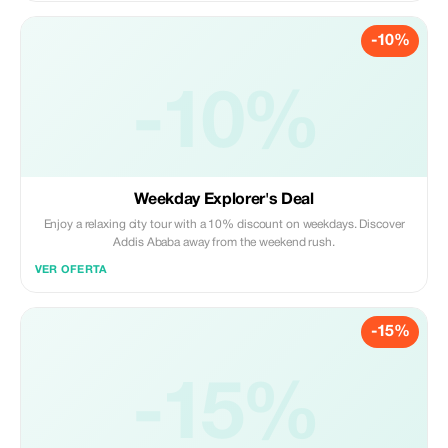
-10%
-10%
Weekday Explorer's Deal
Enjoy a relaxing city tour with a 10% discount on weekdays. Discover
Addis Ababa away from the weekend rush.
VER OFERTA
-15%
-15%