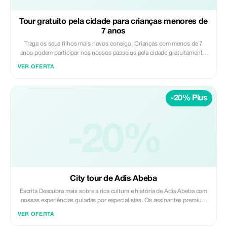
Tour gratuito pela cidade para crianças menores de
7 anos
Traga os seus filhos mais novos consigo! Crianças com menos de 7
anos podem participar nos nossos passeios pela cidade gratuitamente,
enriquecendo a experiência da sua família.
VER OFERTA
-20% Plus
-20%
City tour de Adis Abeba
Escrita Descubra mais sobre a rica cultura e história de Adis Abeba com
nossas experiências guiadas por especialistas. Os assinantes premium
desfrutam de um desconto exclusivo de 20% — sua porta de entrada
VER OFERTA
para descobertas mais profundas e imersivas na cidade.