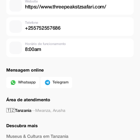
Website
https://www.threepeakstzsafari.com/
Telefone
+255752557686
Horário de funcionamento
8:00am
Mensagem online
Whatsapp
Telegram
Área de atendimento
🇹🇿
Tanzania
—
Mwanza
,
Arusha
Descubra mais
Museus & Cultura em Tanzania