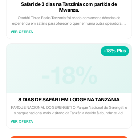
Safari de 3 dias na Tanzânia com partida de
Mwanza.
O safári Three Peaks Tanzania foi criado com amor e décadas de
experiência em safáris para oferecer o que nenhuma outra operadora de
turismo conseguiu: flexibilidade e dedicação incomparáveis. Nossa
VER OFERTA
equipe sempre fará o possível para tornar sua viagem inesquecível.
Desde o primeiro contato até a hora da despedida.
-18% Plus
-18%
8 DIAS DE SAFÁRI EM LODGE NA TANZÂNIA
PARQUE NACIONAL DO SERENGETI O Parque Nacional do Serengeti é
o parque nacional mais visitado da Tanzânia devido à abundante vida
selvagem e à grande migração dos gnus. A grande migração dos gnus
VER OFERTA
envolve a migração de milhares de gnus, zebras e gazelas de Thomson
do Parque Nacional do Serengeti para o Quênia, através do rio Mara, em
busca de pastagens frescas. Este evento impressionante é um dos