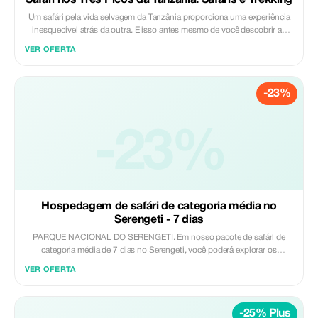
Safari nos Três Picos da Tanzânia: Safáris e Trekking
Um safári pela vida selvagem da Tanzânia proporciona uma experiência
inesquecível atrás da outra. E isso antes mesmo de você descobrir as
joias escondidas, como o trekking para observar chimpanzés nas
VER OFERTA
florestas tropicais intocadas de Mahale e Rubondo, ou a observação de
animais selvagens sem aglomerações nas paisagens selvagens e únicas
de Nyerere. Você também poderá avistar leões que sobem em árvores no
-23%
Parque Nacional do Lago Manyara, contemplar grandes manadas de
elefantes no Parque Nacional de Tarangire, entre outras maravilhas.
-23%
Hospedagem de safári de categoria média no
Serengeti - 7 dias
PARQUE NACIONAL DO SERENGETI. Em nosso pacote de safári de
categoria média de 7 dias no Serengeti, você poderá explorar os
melhores parques nacionais da Tanzânia, como o Parque Nacional do
VER OFERTA
Serengeti, que possui as seguintes características: É um dos parques
nacionais mais famosos da África. Oferece algumas das melhores
oportunidades de observação da vida selvagem do mundo. No Parque
-25% Plus
Nacional do Serengeti, há uma ampla variedade de acomodações, desde