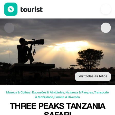
Three Peaks Tanzania safari — Museus & Cultura | Up to 49% of
Ver todas as fotos
Museus & Cultura
,
Excursões & Atividades
,
Natureza & Parques
,
Transporte
& Mobilidade
,
Família & Diversão
THREE PEAKS TANZANIA