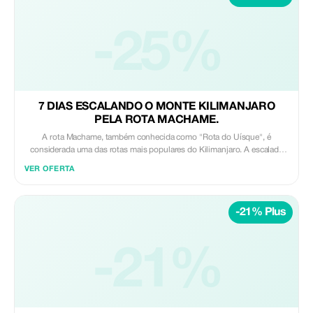
lodges de luxo, campings públicos, campings especiais e
acampamentos em tendas. Enquanto alguns acampamentos são
permanentes e abertos o ano todo, outros são móveis e alguns são
-25%
sazonais. A maior quantidade e variedade de acomodações está
localizada na região central do Serengeti, ao redor de Seronera.
7 DIAS ESCALANDO O MONTE KILIMANJARO
PELA ROTA MACHAME.
A rota Machame, também conhecida como "Rota do Uísque", é
considerada uma das rotas mais populares do Kilimanjaro. A escalada
pela rota Machame pode ser feita em sete dias, para uma melhor
VER OFERTA
aclimatação à altitude. A taxa de sucesso é significativamente maior
quando se opta pela rota de sete dias. Em uma escalada de 7 dias ao
Monte Kilimanjaro pela rota Machame, você encontrará um total de 6
-21% Plus
acampamentos. Incluindo acampamentos como: Acampamento da
Floresta Machame Acampamento da Caverna Shira Acampamento
Barranco Acampamento Karanga Acampamento Barafu Acampamento
-21%
Mweka.