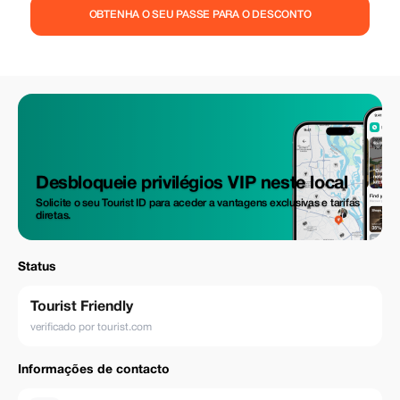
últimos grandes movimentos de animais terrestres remanescentes no
OBTENHA O SEU PASSE PARA O DESCONTO
planeta – os rebanhos são tão grandes que podem ser observados do
espaço! De junho a outubro é uma excelente época para observar a
migração dos gnus no Serengeti em seu auge. De dezembro a março é
uma época linda para ver os filhotes de gnu. As atividades de safári no
Parque Nacional do Serengeti incluem passeios de carro, voos de balão
de ar quente, caminhadas guiadas pela natureza e observação de
pássaros.
Desbloqueie privilégios VIP neste local
Solicite o seu Tourist ID para aceder a vantagens exclusivas e tarifas
diretas.
Status
Tourist Friendly
verificado por tourist.com
Informações de contacto