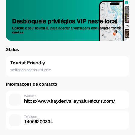
Desbloqueie privilégios VIP neste local
Solicite o seu Tourist ID para aceder a vantagens exclusivas e tarifas
diretas.
Status
Tourist Friendly
verificado por tourist.com
Informações de contacto
Website
https://www.haydenvalleynaturetours.com/
Telefone
14069200334