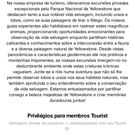
Na nossa empresa de turismo, oferecemos excursões privadas
excepcionais pelo Parque Nacional de Yellowstone que
destacam tanto a sua notável vida selvagem, incluindo ursos e
lobos, como as suas paisagens de tirar o fôlego. Os nossos
guias experientes são habilidosos em rastrear estes magníficos
animais, proporcionando oportunidades emocionantes para
observação da vida selvagem enquanto partilham histórias
cativantes e conhecimentos sobre a interconexão entre a fauna
e a diversa paisagem natural de Yellowstone. Desde vistas
panorâmicas e características geotérmicas até rios prístinos e
montanhas imponentes, as nossas excursões imergem-no no
deslumbrante ambiente onde estas criaturas icónicas
vagueiam. Junte-se a nós numa aventura que não só lhe
permite observar lobos e ursos nos seus habitats naturais, mas
também aprofunda o seu entendimento sobre a conservação
da vida selvagem. Estamos entusiasmados por partilhar
consigo a beleza majestosa de Yellowstone e criar memórias
duradouras juntos!
Privilégios para membros Tourist
Vantagens diretas de parceiros — desbloqueadas com seu Tourist
ID.