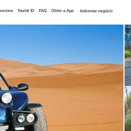
urist
nciona
Tourist ID
FAQ
Obter a App
Adicionar negócio