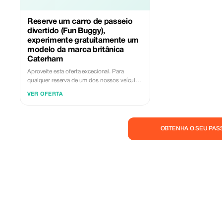
Reserve um carro de passeio
divertido (Fun Buggy),
experimente gratuitamente um
modelo da marca britânica
Caterham
Aproveite esta oferta excecional. Para
qualquer reserva de um dos nossos veículos
Fun Buggy por um período mínimo de dois
VER OFERTA
dias, oferecemos-lhe uma prova gratuita de
condução durante uma hora num dos
nossos prestigiados carros da marca
Caterham. Ocupando o lugar do passageiro
OBTENHA O SEU PAS
ao lado de um condutor profissional terá
uma experiência inesquecível e poderá ainda
experimentar os seus próprios dotes de
motorista no nosso simulador profissional.