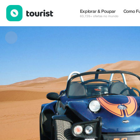
7 Drive Tenerife — Excursões & Atividades | Up to 100% off | To
Explorar & Poupar
Como Fu
63,726+ ofertas no mundo