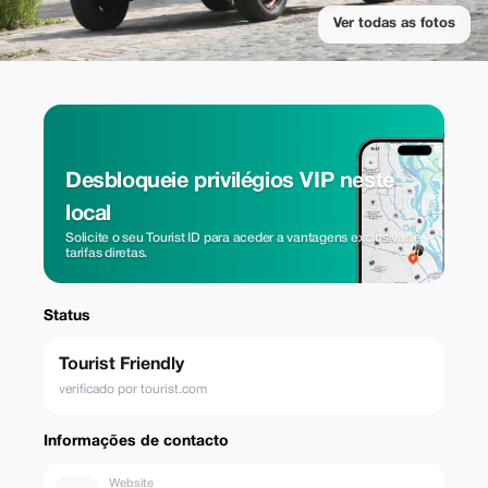
Ver todas as fotos
Desbloqueie privilégios VIP neste
local
Solicite o seu Tourist ID para aceder a vantagens exclusivas e
tarifas diretas.
Status
Tourist Friendly
verificado por tourist.com
Informações de contacto
Website