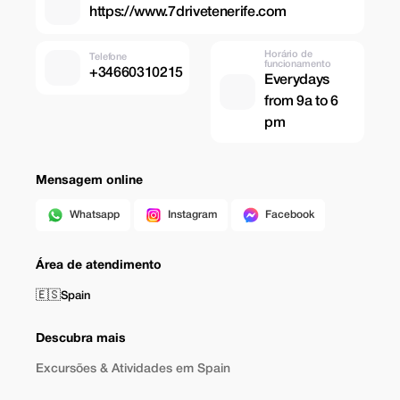
https://www.7drivetenerife.com
Horário de
Telefone
funcionamento
+34660310215
Everydays
from 9a to 6
pm
Mensagem online
Whatsapp
Instagram
Facebook
Área de atendimento
🇪🇸
Spain
Descubra mais
Excursões & Atividades em Spain