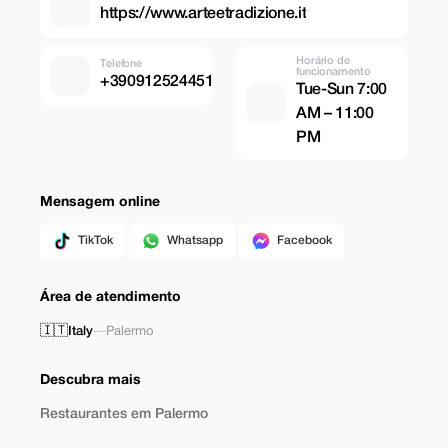
https://www.arteetradizione.it
Horário de
Telefone
funcionamento
+390912524451
Tue-Sun 7:00
AM – 11:00
PM
Mensagem online
TikTok
Whatsapp
Facebook
Área de atendimento
🇮🇹
Italy
—
Palermo
Descubra mais
Restaurantes em Palermo