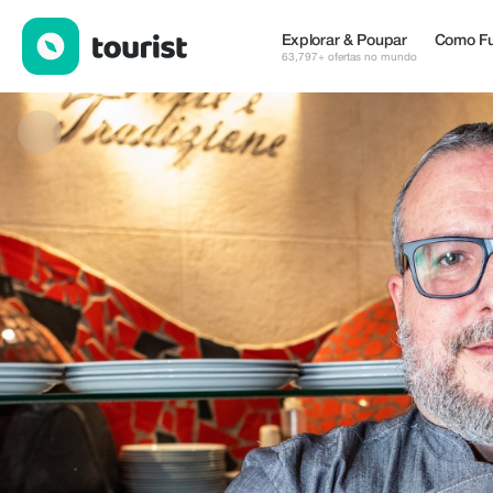
Arte e Tradizione — Restaurantes | Up to 100% off | Tourist
Explorar & Poupar
Como Fu
63,797+ ofertas no mundo