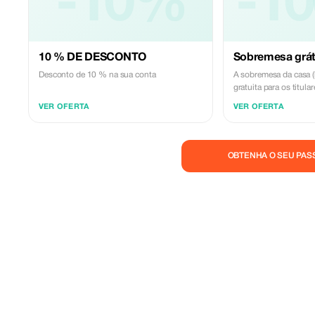
-10%
-1
10 % DE DESCONTO
Sobremesa grát
Desconto de 10 % na sua conta
A sobremesa da casa 
gratuita para os titula
Turista.
VER OFERTA
VER OFERTA
OBTENHA O SEU PAS