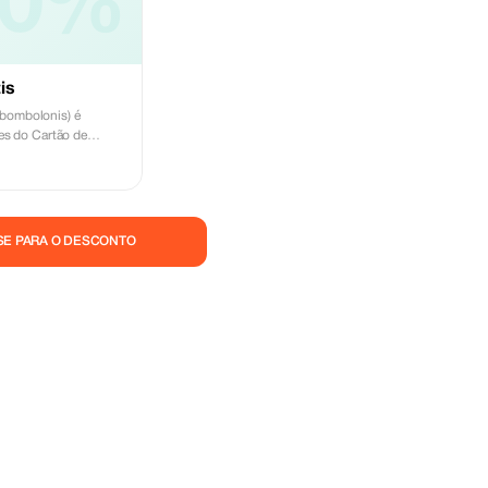
00%
is
(bombolonis) é
res do Cartão de
SE PARA O DESCONTO