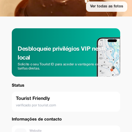
Ver todas as fotos
Desbloqueie privilégios VIP neste
local
Solicite o seu Tourist ID para aceder a vantagens exclusivas e
tarifas diretas.
Status
Tourist Friendly
verificado por tourist.com
Informações de contacto
Website