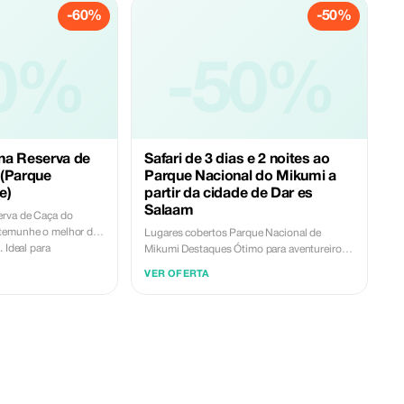
-60%
-50%
0%
-50%
 na Reserva de
Safari de 3 dias e 2 noites ao
 (Parque
Parque Nacional do Mikumi a
e)
partir da cidade de Dar es
Salaam
Lugares cobertos Parque Nacional de
ra
Mikumi Destaques Ótimo para aventureiros
que
de primeira viagem. Um lugar imperdível
VER OFERTA
geral
com a família. Faça memórias para a vida
toda. Visão geral Itinerário Destaques Preços
s ter feito uma
Inclui/exclui O que pode esperar: Será
perimente 7 dias e 6
levado ao Parque Nacional de Mikumi, o
eas do sul da
quarto maior parque da Tanzânia, localizado
serva de Caça do
no circuito sul e que cobre uma distância de
Nacionais dos Montes
3230 km. Este parque é famoso pelos seus
s atividades incluem
leões que trepam em árvores e faz fronteira