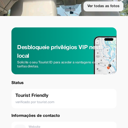
Ver todas as fotos
Desbloqueie privilégios VIP neste
local
Solicite o seu Tourist ID para aceder a vantagens exclusivas e
tarifas diretas.
Status
Tourist Friendly
verificado por tourist.com
Informações de contacto
Website