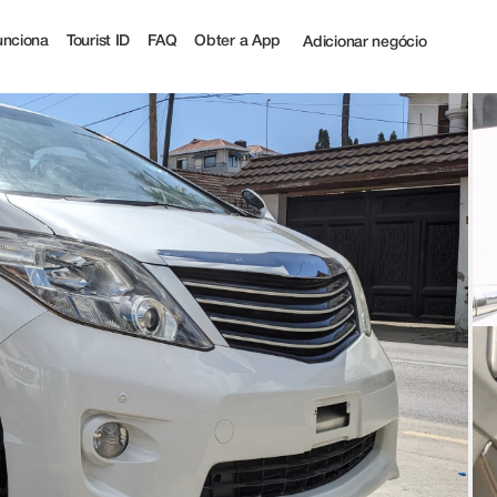
 off | Tourist
nciona
Tourist ID
FAQ
Obter a App
Adicionar negócio