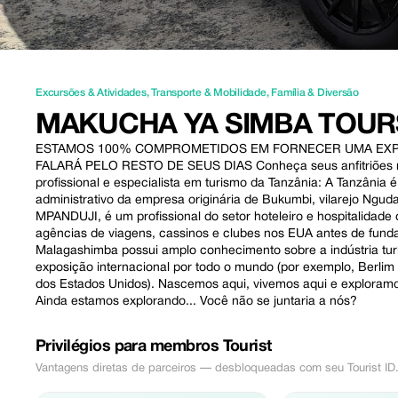
Excursões & Atividades
,
Transporte & Mobilidade
,
Família & Diversão
MAKUCHA YA SIMBA TOUR
ESTAMOS 100% COMPROMETIDOS EM FORNECER UMA EXPE
FALARÁ PELO RESTO DE SEUS DIAS Conheça seus anfitriões na
profissional e especialista em turismo da Tanzânia: A Tanzânia 
administrativo da empresa originária de Bukumbi, vilarejo Ngu
MPANDUJI, é um profissional do setor hoteleiro e hospitalidade
agências de viagens, cassinos e clubes nos EUA antes de fundar
Malagashimba possui amplo conhecimento sobre a indústria turí
exposição internacional por todo o mundo (por exemplo, Berlim
dos Estados Unidos). Nascemos aqui, vivemos aqui e exploramos
Ainda estamos explorando... Você não se juntaria a nós?
Privilégios para membros Tourist
Vantagens diretas de parceiros — desbloqueadas com seu Tourist ID