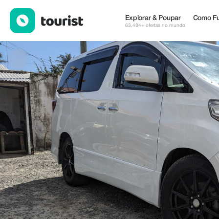
Makucha Ya Simba Tours — Excursões & Atividades | Up to 100%
Explorar & Poupar
Como Fu
63,484+ ofertas no mundo