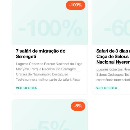
-100%
-100%
-6
7 safári de migração do
Safari de 3 dias
Serengeti
Caça de Selous
Nacional Nyerer
Lugares Cobertos Parque Nacional do Lago
Manyara, Parque Nacional do Serengeti,
Lugares cobertos Reserva de Caça do
Cratera de Ngorongoro Destaques
Selous Destaques Testemunhe o melhor da
Testemunhe a melhor parte do safári. Faça
experiência num safari. Ideal pa
parte da Rota do Patrimônio. Crie memórias
aventureiros iniciantes. Crie memórias 
VER OFERTA
VER OFERTA
para a vida toda. Itinerário
durarão uma vida inteira. Visão 
Inclusões/Exclusões Dia 1: PARQUE
Itinerário Destaques Preços Inclui/exclui
NACIONAL DO LAGO MANYARA Neste
Leão descansando apó
primeiro dia, você partirá de Arusha para o
-5%
refeição em Mikumi Ex
Lago Manyara para almoçar na pousada,
noites de safari nas ár
seguida por um passeio de veículo aberto à
Tanzânia, como na Re
tarde. Jantar e pernoite no Hotel Serena do
Selous, nos Parques 
Lago Manyara / Pousada Eunoto. DIA 2:
Mikumi e Udzungwa. A