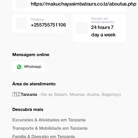
https://makuchayasimbatours.co.tz/aboutus.php
Horário de
Telefone
funcionamento
+255755751106
24 hours 7
day a week
Mensagem online
Whatsapp
Área de atendimento
🇹🇿
Tanzania
—
Dar es Salaam
,
Mwanza
,
Arusha
,
Bagamoyo
Descubra mais
Excursões & Atividades em Tanzania
Transporte & Mobilidade em Tanzania
Família & Diversão em Tanzania