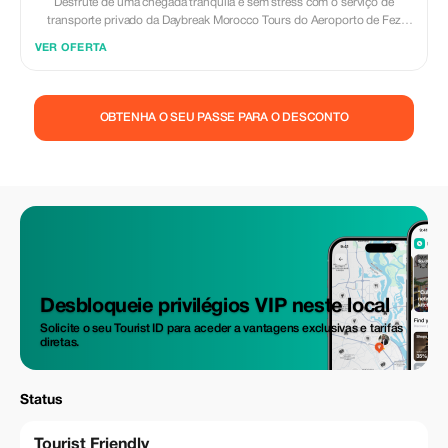
Desfrute de uma chegada tranquila e sem stress com o serviço de
transporte privado da Daybreak Morocco Tours do Aeroporto de Fez
Saïss (FEZ). Viaje num veículo confortável com ar condicionado e um
VER OFERTA
motorista profissional, que oferece um serviço porta a porta para o seu
hotel, riad ou residência. Incluído: • Veículo particular (sem partilha) •
Encontro no aeroporto • Acompanhamento dos voos em caso de
atrasos • Motorista licenciado e profissional • Assistência na bagagem •
OBTENHA O SEU PASSE PARA O DESCONTO
Combustível, portagens e taxas de estacionamento Não Incluído: • Guia
turístico • Refeições, bebidas e despesas pessoais • Paradas extras,
salvo acordo prévio Perfeito para casais, famílias e viajantes de negócios
que procuram transportes de/para o aeroporto fiáveis, seguros e
pontuais em Fez. ✨ Privado | Confiável | Confortável ✨ Daybreak
Morocco Tours
Desbloqueie privilégios VIP neste local
Solicite o seu Tourist ID para aceder a vantagens exclusivas e tarifas
diretas.
Status
Tourist Friendly