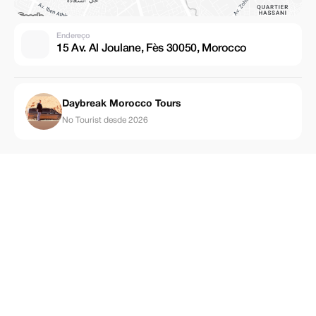
Endereço
15 Av. Al Joulane, Fès 30050, Morocco
Daybreak Morocco Tours
No Tourist desde 2026