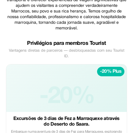
transporte e oferecer experiências de viagem significativas que
ajudem os visitantes a compreender verdadeiramente
Marrocos, seu povo e sua rica herança. Temos orgulho de
nossa confiabilidade, profissionalismo e calorosa hospitalidade
marroquina, tornando cada jornada suave, agradável e
memorável.
Privilégios para membros Tourist
Vantagens diretas de parceiros — desbloqueadas com seu Tourist
ID.
-20% Plus
-20%
Excursões de 3 dias de Fez a Marraquexe através
do Deserto do Saara.
Embarque numa aventura de 3 dias de Fez para Marraquexe, explorando