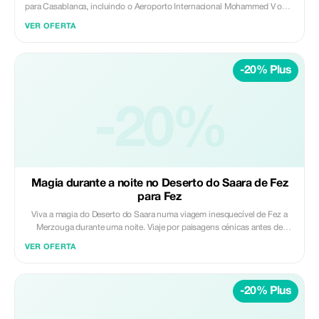
para Casablanca, incluindo o Aeroporto Internacional Mohammed V ou o
centro da cidade. Desfrute de uma viagem tranquila, do início ao fim,
VER OFERTA
num veículo moderno com ar condicionado e um motorista profissional,
ideal para viajantes em negócios, famílias e pessoas com agendas
apertadas. Incluído: • Viatura privada com ar condicionado (sem partilha)
-20% Plus
• Motorista licenciado e profissional • Recolha no hotel/riad em Fez •
Desembarque no Aeroporto de Casablanca ou no centro da cidade •
Combustível, portagens e taxas de estacionamento Não incluído: •
Refeições, bebidas e despesas pessoais • Paradas extras, salvo acordo
-20%
prévio Perfeito para viajantes que procuram um transporte de longa
distância fiável, pontual e confortável entre Fez e Casablanca. ✨ Privado
| Seguro | Confiável ✨ Daybreak Morocco Tours
Magia durante a noite no Deserto do Saara de Fez
para Fez
Viva a magia do Deserto do Saara numa viagem inesquecível de Fez a
Merzouga durante uma noite. Viaje por paisagens cénicas antes de
cavalgar camelos pelas dunas douradas até um acampamento desértico
VER OFERTA
de luxo, onde poderá desfrutar de um jantar tradicional, música ao vivo e
uma noite tranquila sob as estrelas. Destaques: • Viagem panorâmica
pelo Atlas Médio e pelas paisagens desérticas • Passeio de camelo ao
-20% Plus
pôr do sol nas dunas de Erg Chebbi • Pernoita num acampamento
desértico de luxo • Jantar e pequeno-almoço tradicionais marroquinos •
Observação das estrelas e amanhecer no deserto Incluído: • Transporte