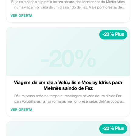
Fuja da cidade e explore a beleza natural das Montanhas do Médio Atlas
numa viagem privada de um dia saindo de Fez. Viaje por florestas de
cedro, aldeias montanhosas e cidades de estilo alpino enquanto
VER OFERTA
desfruta do ar fresco, paisagens cénicas e paragens relaxantes ao longo
do caminho. Destaques: • Florestas de cedro e macacos-berberes •
Paisagem montanhosa e pontos panorâmicos • Visitas a Ifrane e Azrou •
-20% Plus
Natureza tranquila e ar fresco das montanhas Incluído: • Transporte
privado com ar condicionado • Motorista profissional licenciado •
Recolha e devolução no hotel ou riad • Combustível, portagens e taxas
de estacionamento Não incluído: • Guia local • Refeições, bebidas e
-20%
despesas pessoais Ideal para viajantes que procuram uma fuga relaxante
focada na natureza em Fez. ✨ Privado | Cénico | Refrescante ✨ Daybreak
Morocco Tours
Viagem de um dia a Volúbilis e Moulay Idriss para
Meknès saindo de Fez
Dê um passo atrás no tempo numa viagem privada de um dia de Fez
para Volubilis, as ruínas romanas melhor preservadas de Marrocos, a
cidade sagrada de Moulay Idriss e a cidade imperial de Meknes. Viaje
VER OFERTA
com conforto com um motorista profissional e desfrute de um itinerário
bem planeado que combina história, cultura e arquitetura. Destaques: •
Explorar as ruínas romanas de Volubilis (local classificado pela
-20% Plus
UNESCO) • Visitar a cidade sagrada de Moulay Idriss Zerhoun •
Descobrir os monumentos imperiais e a antiga medina de Meknes