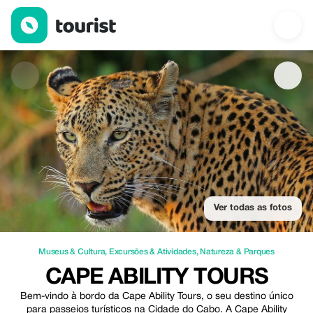
Cape Ability Tours — Museus & Cultura | Up to 20% off | Touris
Ver todas as fotos
Museus & Cultura
,
Excursões & Atividades
,
Natureza & Parques
CAPE ABILITY TOURS
Bem-vindo à bordo da Cape Ability Tours, o seu destino único
para passeios turísticos na Cidade do Cabo. A Cape Ability