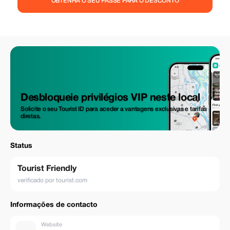
OBTENHA O SEU PASSE PARA O DESCONTO
a terceira cidade mais antiga da África do Sul e produz alguns dos
melhores vinhos tintos do mundo. Vai ter um tour privado por adegas
onde vai descobrir a história dos vinhos sul-africanos e experimentar
uma degustação única de vinhos. Desfrutará de um almoço gourmet
com degustações da gastronomia local num imóvel classificado
mundialmente pela sua produção de vinho, rodeado por vinhas e
montanhas majestosas. Depois iremos para algumas propriedades
vitivinícolas locais escondidas, onde se divertirá ao associar chocolates
aos vinhos. Inclui provas de vinhos em três quintas luxuosas. As
refeições e bebidas não estão incluídas no preço.
Desbloqueie privilégios VIP neste local
Solicite o seu Tourist ID para aceder a vantagens exclusivas e tarifas
diretas.
Status
Tourist Friendly
verificado por tourist.com
Informações de contacto
Website