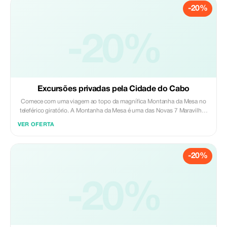
-20%
tornou-se rapidamente parte da literatura do século XIX. A Constantia
produz uma vasta gama de vinhos únicos e premiados que beneficiam
das frescas brisas marítimas que sopram sobre a Baía Falsa. O nosso
tour abrange uma seleção cuidadosa de quintas históricas icónicas, bem
-20%
como adegas modernas e boutique.
Excursões privadas pela Cidade do Cabo
Comece com uma viagem ao topo da magnífica Montanha da Mesa no
teleférico giratório. A Montanha da Mesa é uma das Novas 7 Maravilhas
da Natureza. A principal característica da Montanha da Mesa é o planalto
VER OFERTA
nivelado de aproximadamente três quilômetros de lado a lado, cercado
por impressionantes penhascos. O planalto, flanqueado pelo Pico do
Diabo a leste e pela Cabeça do Leão a oeste, forma um cenário
-20%
dramático para a Cidade do Cabo. Visite as coloridas casas e ruas
empedradas do Bo-Kaap. O Bo-Kaap está situado nas encostas do
Signal Hill acima do centro da cidade e é um centro histórico da cultura
malaia do Cabo. A Mesquita Auwal, estabelecida em 1794, está
-20%
localizada aqui e é a mesquita mais antiga da África do Sul. Desfrute de
um almoço autêntico malaio do Cabo no Bo-Kaap Kombuis. Conclua
sua excursão pela Cidade do Cabo com uma viagem de barco até o
Museu da Prisão da Ilha Robben, com sua rica história multifacetada de