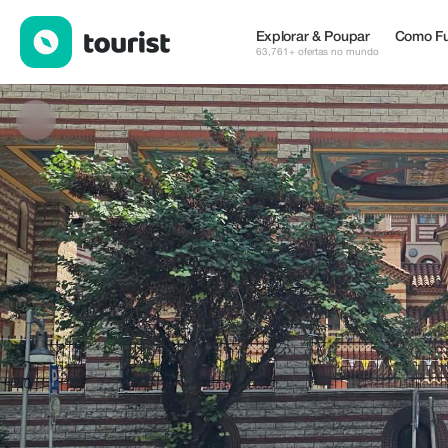
Taxi Yiannis Panagiotidis — Museus & Cultura | Up to 15% off |
Explorar & Poupar
Como Fu
63,761+ ofertas no mundo