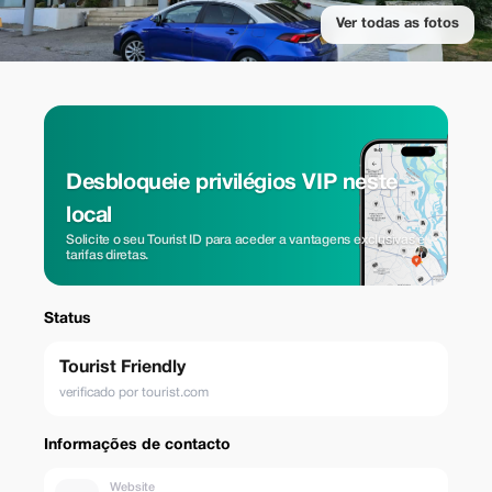
Ver todas as fotos
Desbloqueie privilégios VIP neste
local
Solicite o seu Tourist ID para aceder a vantagens exclusivas e
tarifas diretas.
Status
Tourist Friendly
verificado por tourist.com
Informações de contacto
Website