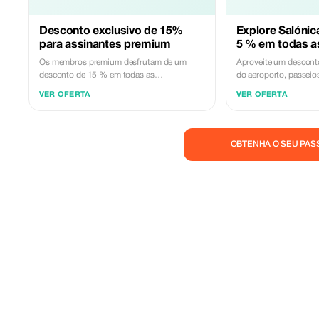
Desconto exclusivo de 15%
Explore Salónic
para assinantes premium
5 % em todas as
Os membros premium desfrutam de um
Aproveite um descont
desconto de 15 % em todas as
do aeroporto, passeios
transferências e passeios pela cidade.
viagens diárias. Desc
VER OFERTA
VER OFERTA
Experimente o melhor de Salónica com
nossos serviços de tra
economias exclusivas.
qualidade.
OBTENHA O SEU PAS