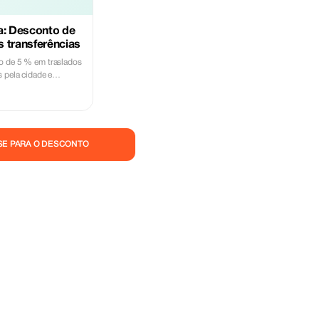
a: Desconto de
 transferências
o de 5 % em traslados
 pela cidade e
ubra Salónica com os
nsporte de alta
SE PARA O DESCONTO