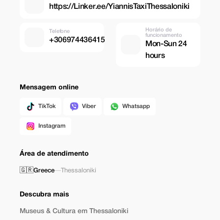
https://Linker.ee/YiannisTaxiThessaloniki
Horário de
Telefone
funcionamento
+306974436415
Mon-Sun 24
hours
Mensagem online
TikTok
Viber
Whatsapp
Instagram
Área de atendimento
🇬🇷
Greece
—
Thessaloniki
Descubra mais
Museus & Cultura em Thessaloniki