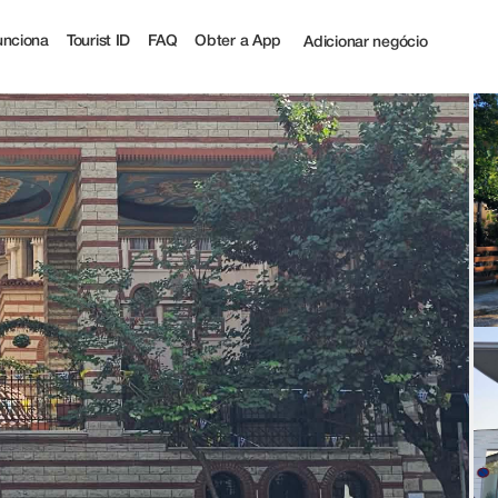
 Tourist
nciona
Tourist ID
FAQ
Obter a App
Adicionar negócio