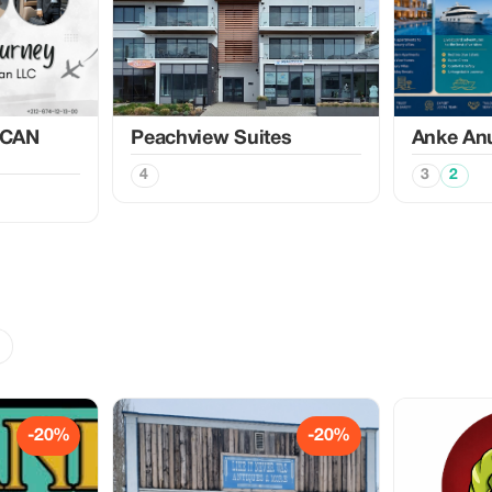
CAN
Peachview Suites
Anke An
4
3
2
-20%
-20%