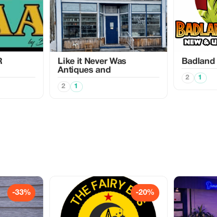
R
Like it Never Was
Badland
Antiques and
2
1
2
1
-33%
-20%