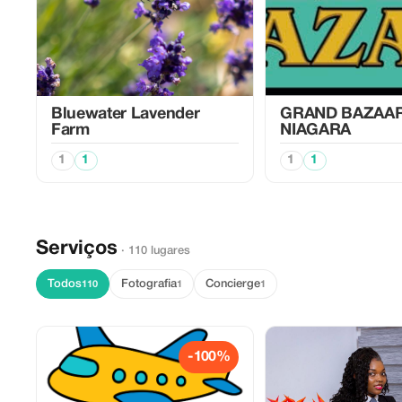
Bluewater Lavender
GRAND BAZAA
Farm
NIAGARA
1
1
1
1
Serviços
· 110 lugares
Todos
Fotografia
Concierge
110
1
1
-100%