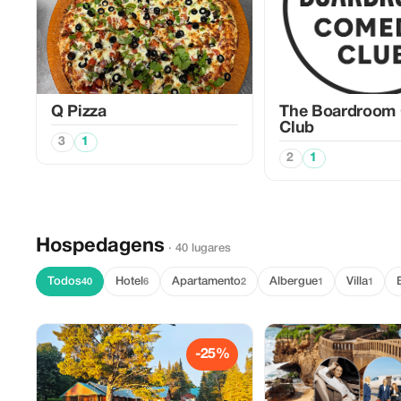
Q Pizza
The Boardroom
Club
3
1
2
1
Hospedagens
· 40 lugares
Todos
Hotel
Apartamento
Albergue
Villa
40
6
2
1
1
-25%