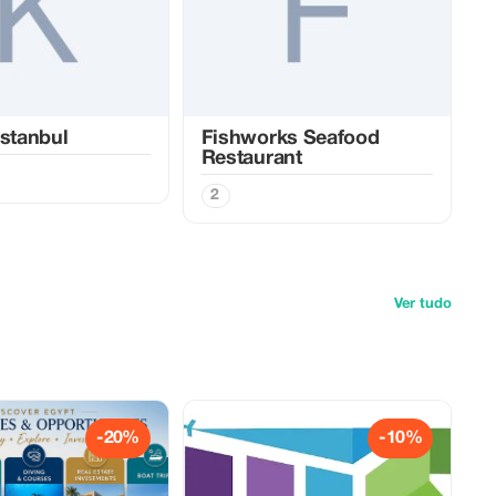
Istanbul
Fishworks Seafood
Restaurant
2
Ver tudo
-20%
-10%