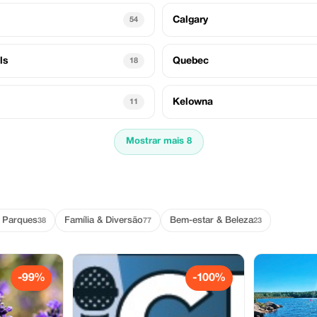
Calgary
54
ls
Quebec
18
Kelowna
11
Mostrar mais 8
& Parques
Família & Diversão
Bem-estar & Beleza
38
77
23
-99%
-100%