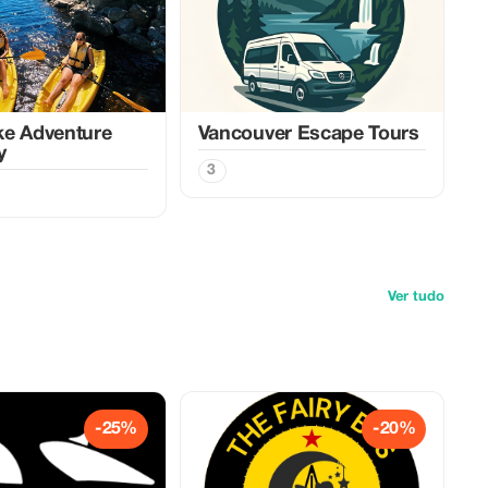
ke Adventure
Vancouver Escape Tours
y
3
Ver tudo
-25%
-20%