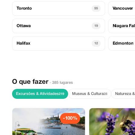
Toronto
Vancouver
55
Ottawa
Niagara Fal
19
Halifax
Edmonton
12
O que fazer
· 385 lugares
Excursões & Atividades
Museus & Cultura
Natureza 
219
28
-100%