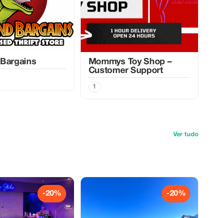
 Bargains
Mommys Toy Shop –
Customer Support
1
Ver tudo
-20%
-20%