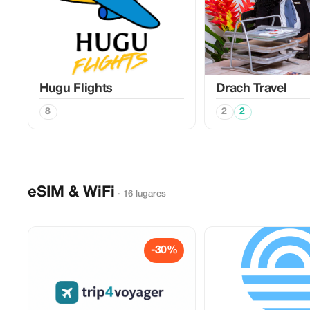
Hugu Flights
Drach Travel
8
2
2
eSIM & WiFi
· 16 lugares
-30%