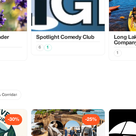
nder
Spotlight Comedy Club
Long La
Compan
6
1
1
& Corrida
1
-30%
-25%