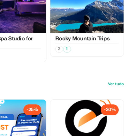
a Studio for
Rocky Mountain Trips
2
1
Ver tudo
-25%
-30%