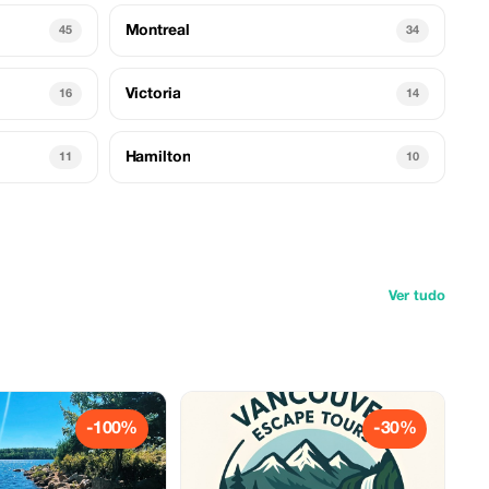
Montreal
45
34
Victoria
16
14
Hamilton
11
10
Ver tudo
-100%
-30%