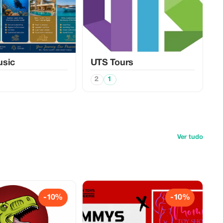
usic
UTS Tours
2
1
Ver tudo
-10%
-10%