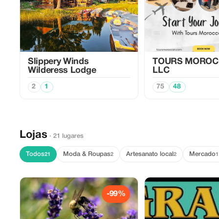
Slippery Winds
TOURS MOROC
Wilderess Lodge
LLC
2
1
75
48
Lojas
· 21 lugares
Todos
Moda & Roupas
Artesanato local
Mercado
21
2
2
1
-99%