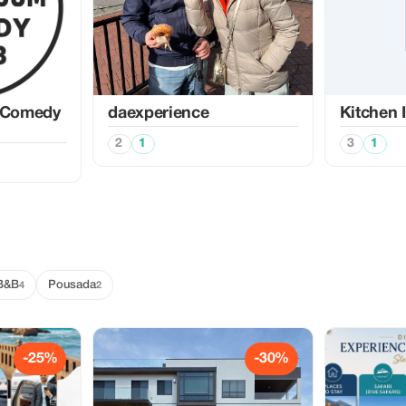
 Comedy
daexperience
Kitchen 
2
1
3
1
B&B
Pousada
4
2
-25%
-30%