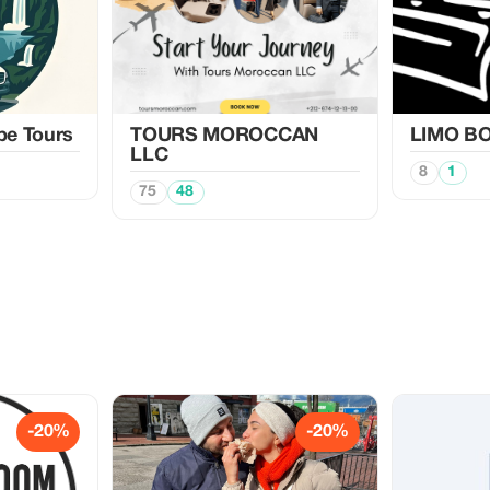
pe Tours
TOURS MOROCCAN
LIMO BO
LLC
8
1
75
48
-20%
-20%