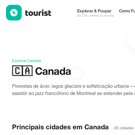
Descubra Canada
Explorar & Poupar
Como Fu
63,720+ ofertas no mundo
Explorar
›
Canada
🇨🇦
Canada
Florestas de ácer, lagos glaciais e sofisticação urbana 
assistir ao jazz francófono de Montreal se estender pela 
Principais cidades em Canada
· 20 cidades