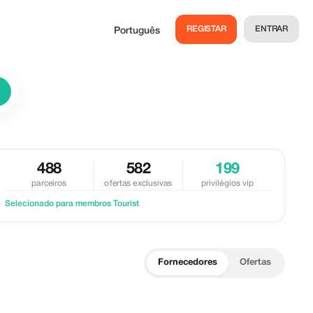
REGISTAR
ENTRAR
Português
488
582
199
parceiros
ofertas exclusivas
privilégios vip
Selecionado para membros Tourist
Fornecedores
Ofertas