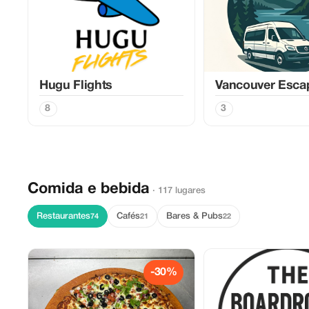
Hugu Flights
Vancouver Esca
8
3
Comida e bebida
· 117 lugares
Restaurantes
Cafés
Bares & Pubs
74
21
22
-30%