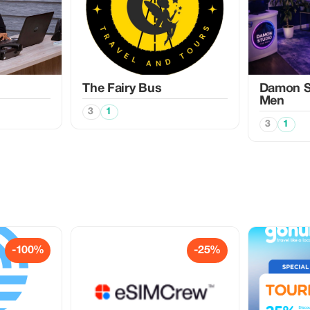
The Fairy Bus
Damon Sp
Men
3
1
3
1
-100%
-25%