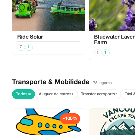
Ride Solar
Bluewater Lave
Farm
7
1
1
1
Transporte & Mobilidade
· 78 lugares
Todos
Aluguer de carros
Transfer aeroporto
Táxi 
78
1
7
-100%