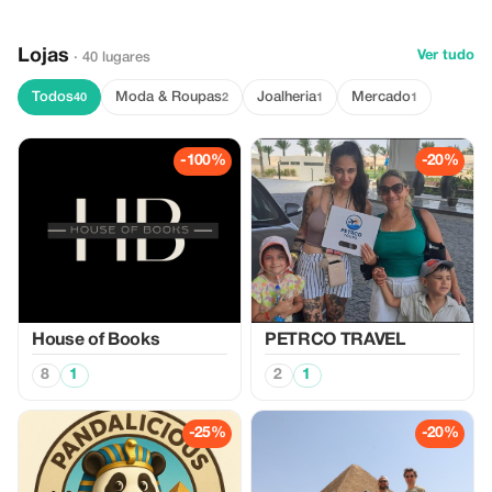
Lojas
Ver tudo
· 40 lugares
Todos
Moda & Roupas
Joalheria
Mercado
40
2
1
1
-100%
-20%
House of Books
PETRCO TRAVEL
8
1
2
1
-25%
-20%