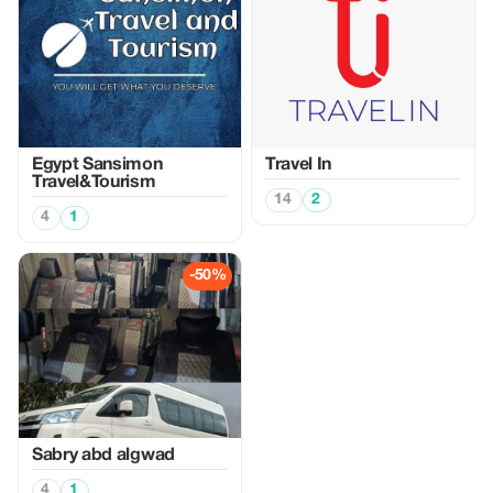
Egypt Sansimon
Travel In
Travel&Tourism
14
2
4
1
-50%
Sabry abd algwad
4
1