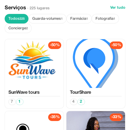
Serviços
Ver tudo
· 225 lugares
Todos
Guarda-volumes
Farmácia
Fotografia
225
1
1
1
Concierge
2
-50%
-50%
SunWave tours
TourShare
7
1
4
2
-35%
-33%