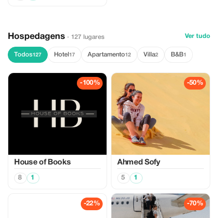
Hospedagens
Ver tudo
· 127 lugares
Todos
Hotel
Apartamento
Villa
B&B
127
17
12
2
1
-100%
-50%
House of Books
Ahmed Sofy
8
1
5
1
-22%
-70%