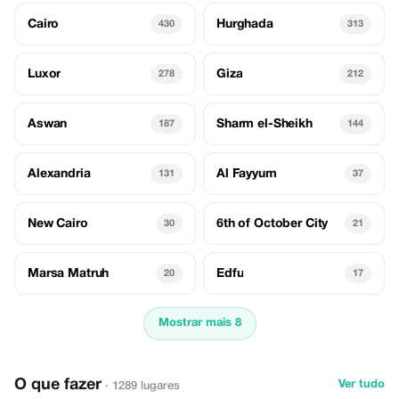
Cairo
Hurghada
430
313
Luxor
Giza
278
212
Aswan
Sharm el-Sheikh
187
144
Alexandria
Al Fayyum
131
37
New Cairo
6th of October City
30
21
Marsa Matruh
Edfu
20
17
Mostrar mais 8
O que fazer
Ver tudo
· 1289 lugares