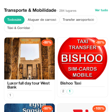
Transporte & Mobilidade
Ver tudo
· 284 lugares
Todos
Aluguer de carros
Transfer aeroporto
284
5
30
Táxi & Corrida
8
-50%
-50%
Luxor full day tour West
Bishoo Taxi
Bank
2
1
1
-50%
-100%