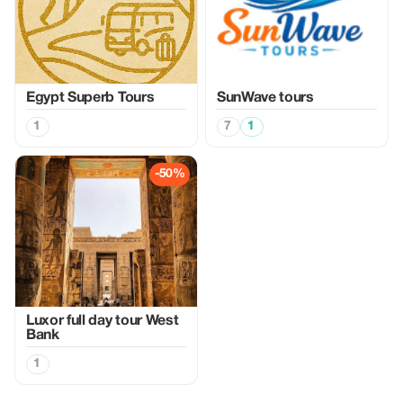
Egypt Superb Tours
SunWave tours
1
7
1
-50%
Luxor full day tour West
Bank
1