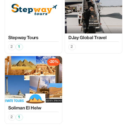
Stepway Tours
DJay Global Travel
2
1
2
-20%
Soliman El Helw
2
1