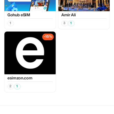
Gohub eSIM
Amir Ali
1
3
1
-15%
esimzon.com
2
1