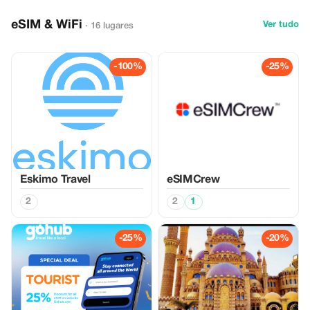
eSIM & WiFi
Ver tudo
· 16 lugares
-100%
-25%
Eskimo Travel
eSIMCrew
2
2
1
-25%
-20%