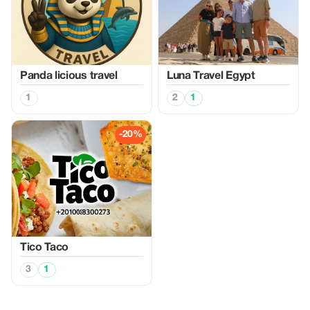
Panda licious travel
Luna Travel Egypt
1
2
1
-20%
Tico Taco
3
1