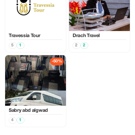
Travessia Tour
Drach Travel
5
1
2
2
-50%
Sabry abd algwad
4
1