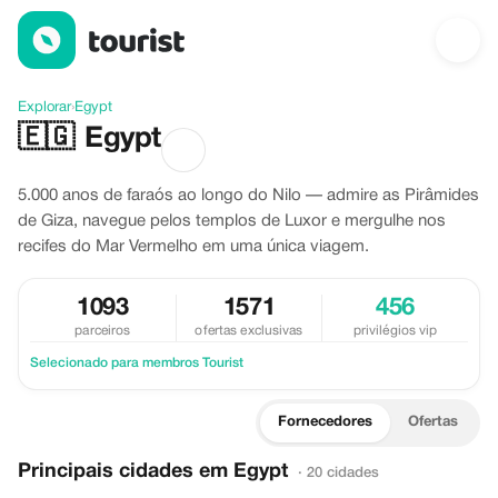
Descubra Egypt
Explorar
›
Egypt
🇪🇬
Egypt
5.000 anos de faraós ao longo do Nilo — admire as Pirâmides
de Giza, navegue pelos templos de Luxor e mergulhe nos
recifes do Mar Vermelho em uma única viagem.
1093
1571
456
parceiros
ofertas exclusivas
privilégios vip
Selecionado para membros Tourist
Fornecedores
Ofertas
Principais cidades em Egypt
· 20 cidades