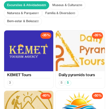
Excursões & Atividades
Museus & Cultura
825
298
Natureza & Parques
Família & Diversão
61
83
Bem-estar & Beleza
22
-35%
-35%
KEMET Tours
Daily pyramids tours
3
5
5
-60%
-50%