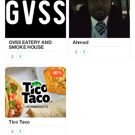
GVSS EATERY AND
Ahmed
SMOKE HOUSE
2
1
2
1
-20%
Tico Taco
3
1