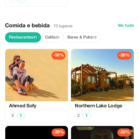
Comida e bebida
Ver tudo
· 73 lugares
Restaurantes
Cafés
Bares & Pubs
41
20
12
-50%
-20%
Ahmed Sofy
Northern Lake Lodge
5
1
2
1
-20%
-20%