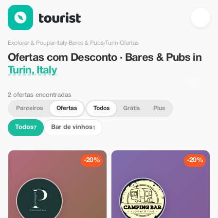
Ofertas com Desconto · Bares & Pubs in Turin, Italy — Tourist
Explorar & Poupar
›
Italy
›
Bares & Pubs
›
Turin
›
Ofertas
Ofertas com Desconto · Bares & Pubs in
Turin, Italy
2 ofertas encontradas
Parceiros
Ofertas
Todos
Grátis
Plus
Todos
Bar de vinhos
7
1
-20%
-20%