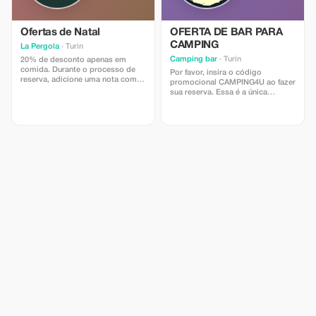
Ofertas de Natal
OFERTA DE BAR PARA
CAMPING
La Pergola
· Turin
Camping bar
· Turin
20% de desconto apenas em
comida. Durante o processo de
Por favor, insira o código
reserva, adicione uma nota com o
promocional CAMPING4U ao fazer
CÓDIGO PROMOCIONAL
sua reserva. Essa é a única
PERGOLA4U. Esta é a única
maneira de verificarmos sua
maneira de confirmarmos sua
reserva. Obrigado.
reserva. Obrigado.