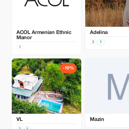
ACOL Armenian Ethnic
Adelina
Manor
2
1
1
-10%
VL
Mazin