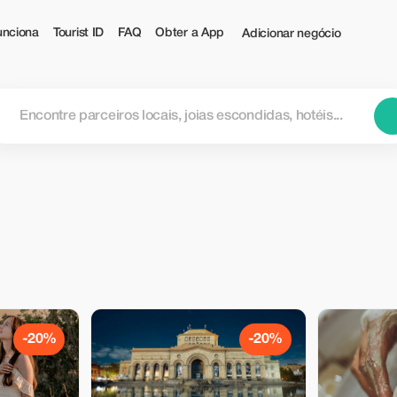
nciona
Tourist ID
FAQ
Obter a App
Adicionar negócio
-20%
-20%