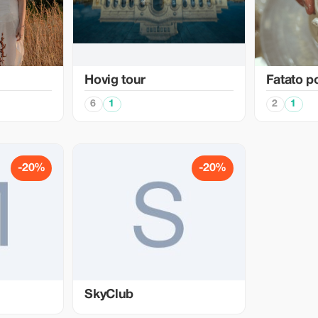
Hovig tour
Fatato p
6
1
2
1
-20%
-20%
SkyClub