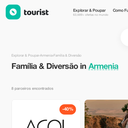
Família & Diversão em Armenia — Tourist
Explorar & Poupar
Como Fu
63,689+ ofertas no mundo
Explorar & Poupar
›
Armenia
›
Família & Diversão
Família & Diversão in
Armenia
8 parceiros encontrados
-40%