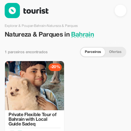
Natureza & Parques em Bahrain — Tourist
Explorar & Poupar
›
Bahrain
›
Natureza & Parques
Natureza & Parques in
Bahrain
Parceiros
Ofertas
1 parceiros encontrados
-20%
Private Flexible Tour of
Bahrain with Local
Guide Sadeq