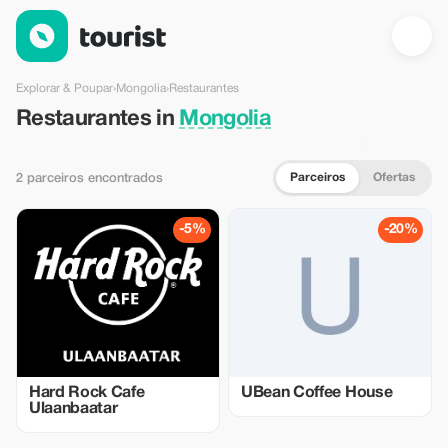
Restaurantes em Mongolia — Tourist
Explorar & Poupar
›
Mongolia
›
Restaurantes
Restaurantes in
Mongolia
Parceiros
Ofertas
2 parceiros encontrados
-5%
-20%
Hard Rock Cafe
UBean Coffee House
Ulaanbaatar