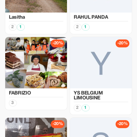
Lasitha
RAHUL PANDA
2
1
2
1
-20%
-20%
FABRIZIO
YS BELGIUM
LIMOUSINE
3
2
1
-20%
-20%