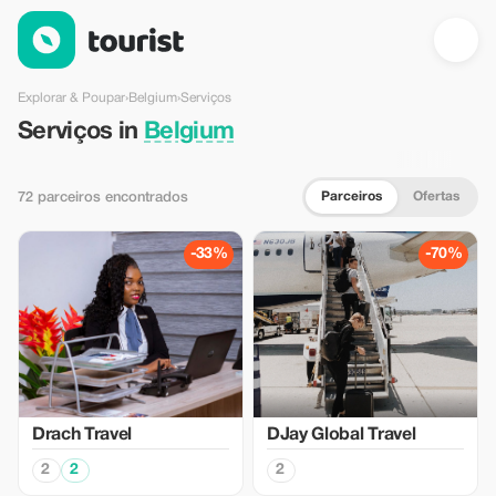
Serviços em Belgium — Tourist
Explorar & Poupar
›
Belgium
›
Serviços
Serviços in
Belgium
Parceiros
Ofertas
72 parceiros encontrados
-33%
-70%
Drach Travel
DJay Global Travel
2
2
2