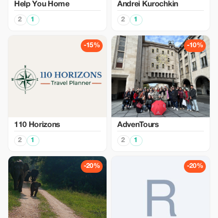
Help You Home
Аndrei Kurochkin
2
1
2
1
-15%
-10%
110 Horizons
AdvenTours
2
1
2
1
-20%
-20%