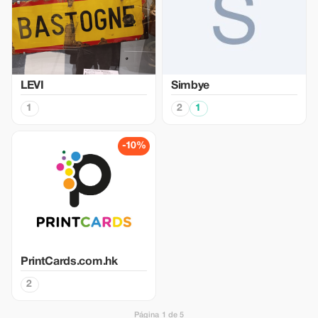
LEVI
Simbye
1
2
1
-10%
PrintCards.com.hk
2
Página 1 de 5