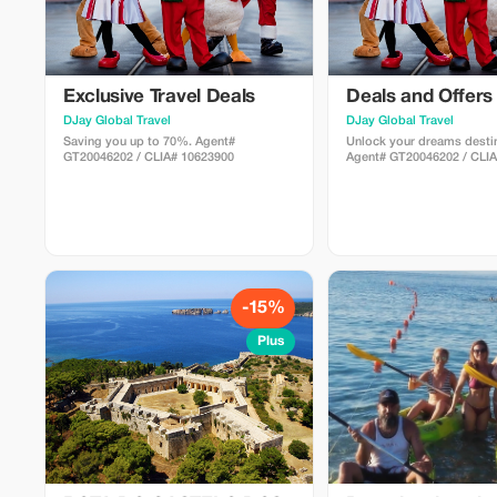
Exclusive Travel Deals
Deals and Offers
DJay Global Travel
DJay Global Travel
Saving you up to 70%. Agent#
Unlock your dreams destin
GT20046202 / CLIA# 10623900
Agent# GT20046202 / CLI
-15%
Plus