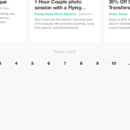
que
1 Hour Couple photo
35% Off 
session with a Flying
Transfers
llithea
Dress Only for PLUS users
keling nas
Flying Dress Photo Session
· Santorini Island
Drach Travel
okavos.
Don't just see the island—become part
Enjoy a 35% d
guia
of its beauty. We provide stunning, long-
airport transfe
ipamento
train gowns and professional
travel experie
a 30€/pessoa
photography to capture that iconic
tem direito à
"flying dress" shot against the blue
 pessoa.
domes and caldera. The ultimate
Santorini experience for Solo Travelers
Couples Families Mom-Daughters.
Página 1 de 27
3
4
5
6
7
8
9
10
.