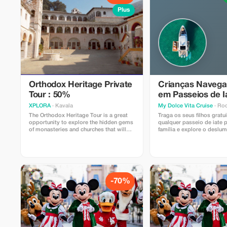
Plus
Orthodox Heritage Private
Crianças Navega
Tour : 50%
em Passeios de I
Famílias
XPLORA
· Kavala
My Dolce Vita Cruise
· Ro
The Orthodox Heritage Tour is a great
Traga os seus filhos grat
opportunity to explore the hidden gems
qualquer passeio de iate 
of monasteries and churches that will
família e explore o deslum
leave you in awe. From the Holy Shrine
de Rodes.
of Saint Gregory to the Holy Monastery
of Eikosifoinissa, you'll be immersed in
the rich religious history of Kavala.
Strictly 4 to 6 persons.
-70%