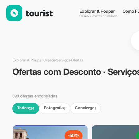
Ofertas com Desconto · Serviços in Greece — Tourist
Explorar & Poupar
Como Fu
63,607+ ofertas no mundo
Explorar & Poupar
›
Greece
›
Serviços
›
Ofertas
Ofertas com Desconto · Serviço
398 ofertas encontradas
Todos
Fotografia
Concierge
291
3
1
-50%