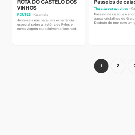
ROTA DO CASTELO DOS
Passeios de caia
VINHOS
Thalatta sea activities
· Ka
Passeio de caiaque e snor
ROUTES
· Kalamata
águas cristalinas do Glar
Junte-se a nós para uma experiência
Desfrute do mar com um 
especial sobre a história de Pylos e
profissional. Todo o equ
numa viagem especialmente fascinante
incluído. Oferta especial 
para descobrir como os vinhos são
Cada grupo de 4 pessoas 
cultivados aqui e aprender mais sobre
entrada gratuita para uma
as variedades premiadas que provêm
desta região.
1
2