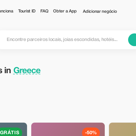
nciona
Tourist ID
FAQ
Obter a App
Adicionar negócio
s in
Greece
GRÁTIS
-50%