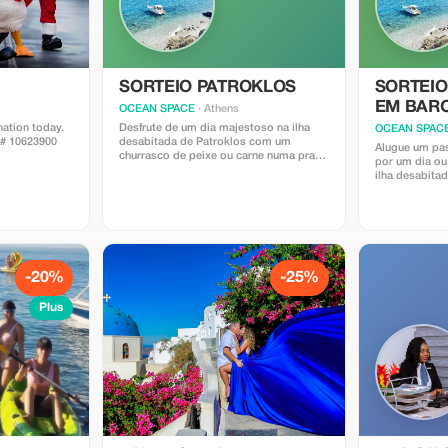
SORTEIO PATROKLOS
SORTEIO
EM BAR
OCEAN SPACE
· Athens
ation today.
Desfrute de um dia majestoso na ilha
OCEAN SPAC
A# 10623900
desabitada de Patroklos com um
Alugue um pa
churrasco de peixe ou carne numa praia
por um dia o
isolada de areia ou rocha e veja como
ilha desabita
são verdadeiramente as férias gregas...
por um preço 
por pessoa (v
disponíveis).
-20%
-25%
Plus