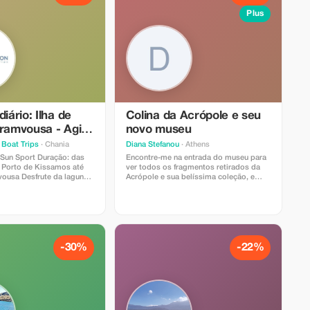
Plus
diário: Ilha de
Colina da Acrópole e seu
Gramvousa - Agios
novo museu
Boat Trips
· Chania
Diana Stefanou
· Athens
rt Duração: das
Encontre-me na entrada do museu para
ver todos os fragmentos retirados da
e da laguna
Acrópole e sua belíssima coleção, e
los, da ilha de Gramvousa
depois visite a Acrópole para conhecer
3ss Sport
seus templos e a vista deslumbrante!
rco rápido com 33 pés
oteção contra o sol e ar
para lhe apresentar
gares mais bonitos e
Kissamos. Aproveite
-30%
-22%
ca de Balos, a ilha de
gios Sozon Visite alguns
is belos e icónicos em
eriências incríveis em