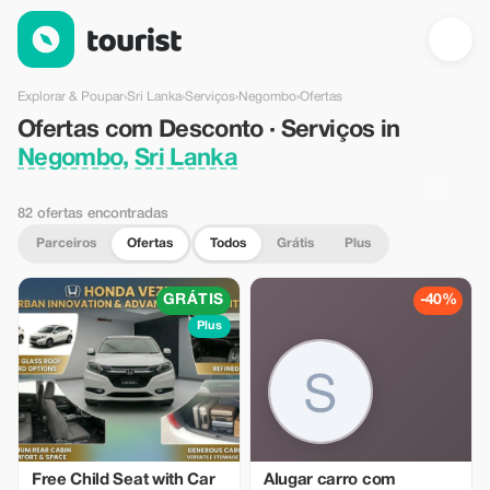
Ofertas com Desconto · Serviços in Negombo, Sri Lanka — Tou
Explorar & Poupar
›
Sri Lanka
›
Serviços
›
Negombo
›
Ofertas
Ofertas com Desconto · Serviços in
Negombo, Sri Lanka
82 ofertas encontradas
Parceiros
Ofertas
Todos
Grátis
Plus
GRÁTIS
-40%
Plus
Free Child Seat with Car
Alugar carro com