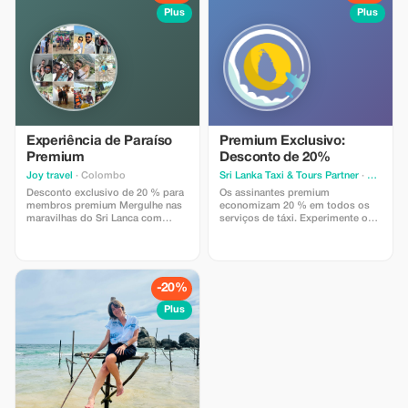
reserva e confirmação.
Plus
Plus
Experiência de Paraíso
Premium Exclusivo:
Premium
Desconto de 20%
Joy travel
· Colombo
Sri Lanka Taxi & Tours Partner
· Colombo
Desconto exclusivo de 20 % para
Os assinantes premium
membros premium Mergulhe nas
economizam 20 % em todos os
maravilhas do Sri Lanca com
serviços de táxi. Experimente o
passeios luxuosos e itinerários
luxo por um custo menor!
personalizados.
-20%
Plus