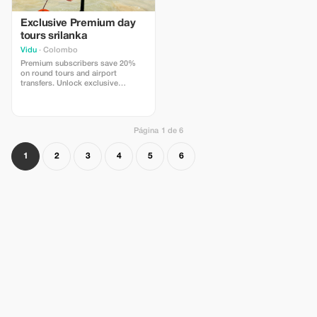
Exclusive Premium day
tours srilanka
Vidu
· Colombo
Premium subscribers save 20%
on round tours and airport
transfers. Unlock exclusive
savings and explore Sri Lanka in
style.
Página 1 de 6
1
2
3
4
5
6