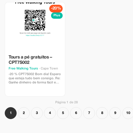
experiência fotográfica,
jornada cultural verdadeiramente
combinando seu conhecimento
elita espera por você!
-20%
dos locais com sua experiência
em fotografia. Os passeios são
Plus
destinados tanto a fotógrafos
iniciantes quanto profissionais.
Tours a pé gratuitos –
CPT7S002
Free Walking Tours
· Cape Town
-20 % CPT7S002 Bom dia! Espero
que esteja tudo bem consigo. Re:
Ganhe dinheiro de forma fácil e
sem esforço referenciando
clientes (taxa de comissão entre
10% e 20%) O meu nome é Ashley
Murray e sou também um guia
Página 1 de 28
turístico independente na Cidade
do Cabo. Como guia turístico
estou atualmente especializado
1
2
3
4
5
6
7
8
9
10
em passeios pedestres gratuitos
no centro da cidade (CBD –
Central Business District): –
Passeios históricos pela cidade; –
Passeios pedestrais pelo bairro