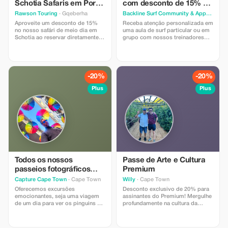
Schotia Safaris em Port
com desconto de 15% na
Elizabeth
Cidade do Cabo
Rawson Touring
· Gqeberha
Backline Surf Community & Appa
· Cape
Aproveite um desconto de 15%
Receba atenção personalizada em
no nosso safári de meio dia em
uma aula de surf particular ou em
Schotia ao reservar diretamente.
grupo com nossos treinadores
Inclui passeio guiado por
especializados. Aprenda as
especialistas, observação dos
habilidades certas para surfar e
Cinco Grandes e traslados.
pegar ondas na icônica Praia de
Limitado a reservas diretas
Muizenberg (as melhores ondas
apenas. Os turistas adoram o
da Cidade do Cabo para
-20%
-20%
valor, os encontros próximos com
iniciantes).
animais selvagens e a experiência
Plus
Plus
inesquecível do safári.
Todos os nossos
Passe de Arte e Cultura
passeios fotográficos
Premium
para membros Premium.
Capture Cape Town
· Cape Town
Willy
· Cape Town
Oferecemos excursões
Desconto exclusivo de 20% para
emocionantes, seja uma viagem
assinantes do Premium! Mergulhe
de um dia para ver os pinguins ou
profundamente na cultura da
um safári na Namíbia de 10 dias.
Cidade do Cabo com passeios
Nossos guias garantirão que você
personalizados e experiências
aproveite ao máximo essa
artísticas personalizadas. Uma