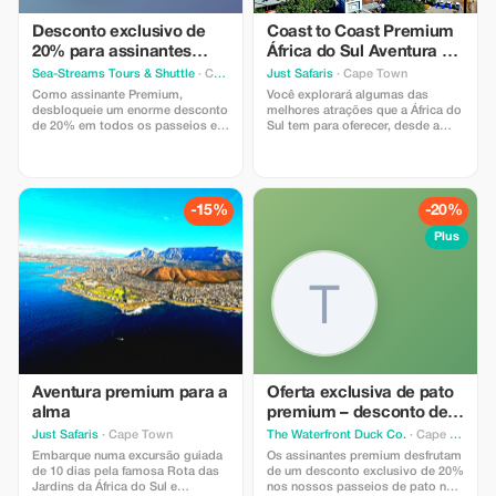
Economize 10% na sua reserva ao
reservar para 2 pessoas ou mais
Desconto exclusivo de
Coast to Coast Premium
Economize 20% na sua reserva ao
20% para assinantes
África do Sul Aventura de
reservar para 6 pessoas ou mais
premium!
14 Dias
Sea-Streams Tours & Shuttle
· Cape Town
Just Safaris
· Cape Town
Economize 30% na sua reserva ao
reservar para 10 pessoas ou mais
Como assinante Premium,
Você explorará algumas das
desbloqueie um enorme desconto
melhores atrações que a África do
de 20% em todos os passeios e
Sul tem para oferecer, desde a
serviços com motorista particular.
icônica Montanha da Mesa na
Desfrute de economias sem
Cidade do Cabo até as
paralelo nas suas aventuras
emocionantes reservas de caça
personalizadas!
privadas.
-15%
-20%
Plus
Aventura premium para a
Oferta exclusiva de pato
alma
premium – desconto de
20%
Just Safaris
· Cape Town
The Waterfront Duck Co.
· Cape Town
Embarque numa excursão guiada
Os assinantes premium desfrutam
de 10 dias pela famosa Rota das
de um desconto exclusivo de 20%
Jardins da África do Sul e
nos nossos passeios de pato na