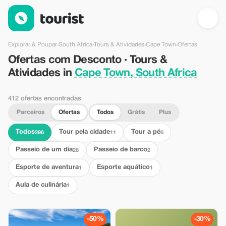
Ofertas com Desconto · Tours & Atividades in Cape Town, South
Explorar & Poupar
›
South Africa
›
Tours & Atividades
›
Cape Town
›
Ofertas
Ofertas com Desconto · Tours &
Atividades in
Cape Town, South Africa
412 ofertas encontradas
Parceiros
Ofertas
Todos
Grátis
Plus
Todos
Tour pela cidade
Tour a pé
296
11
6
Passeio de um dia
Passeio de barco
28
2
Esporte de aventura
Esporte aquático
1
1
Aula de culinária
1
-50%
-30%