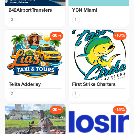
242AirportTransfers
YCN Miami
2
1
-20%
-10%
Telita Adderley
First Strike Charters
2
1
-20%
-15%