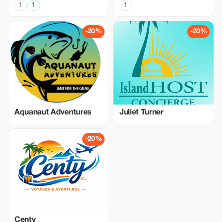
1
1
1
-20%
-20%
Aquanaut Adventures
Juliet Turner
-20%
Centy