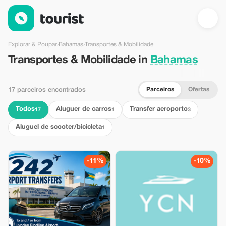
Transportes & Mobilidade em Bahamas — Tourist
Explorar & Poupar
›
Bahamas
›
Transportes & Mobilidade
Transportes & Mobilidade in
Bahamas
Parceiros
Ofertas
17 parceiros encontrados
Todos
Aluguer de carros
Transfer aeroporto
17
1
3
Aluguel de scooter/bicicleta
1
-11%
-10%