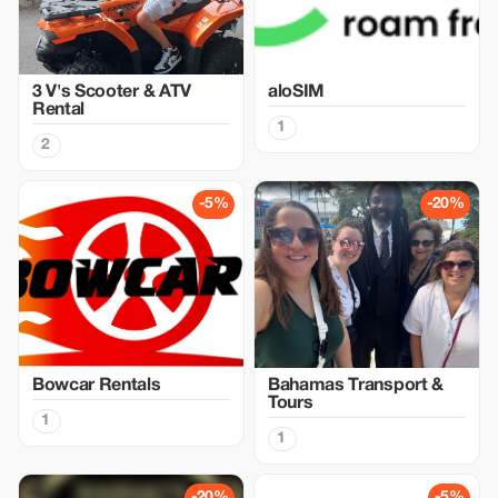
3 V's Scooter & ATV
aloSIM
Rental
1
2
-5%
-20%
Bowcar Rentals
Bahamas Transport &
Tours
1
1
-20%
-5%