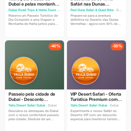
Dubai e pelas montanhas
Safári nas Dunas
de Hatta em oferta
Vermelhas e Aventura em
Dubai Road Trips & Hatta Tours
· Dubai
Red Dune Safari & Quad Bike
· Dubai
especial
Quad!
Reserve um Passeio Turístico de
Prepare-se para a aventura
Dia Completo e uma Viagem à
definitiva no Deserto das Dunas
Montanha de Hatta juntos para
Vermelhas - agora com 40% de
obter um desconto fixo de 15%!
desconto por tempo limitado!
Inclui motorista profissional, carro
Experimente o emocionante
confortável e transporte do seu
passeio pelas dunas nas famosas
local. Perfeito para famílias e
dunas vermelhas de Dubai,
grupos.
seguido de um empolgante
-40%
-50%
passeio de quadriciclo pelo
deserto aberto. Sinta a adrenalina
enquanto percorre as areias
douradas e capture vistas
deslumbrantes do pôr do sol. O
pacote inclui: ✔ Passeio de jipe
4x4 pela duna ✔ Experiência de
condução de quadriciclo ✔
Passeio de camelo ✔ Sandboard
✔ Paragem para fotografia ao pôr
do sol ✔ Jantar churrasco
(opções vegetarianas e não
Passeio pela cidade de
VIP Desert Safari - Oferta
vegetarianas) ✔ Dança do ventre
Dubai - Desconto
Turística Premium com
ao vivo, espetáculo de Tanoura e
especial para turistas de
desconto de 50%.
Yalla Desert Safari Dubai
· Dubai
Yalla Desert Safari Dubai
· Dubai
fogo ✔ Serviço de transporte de
40%
ida e volta Perfeito para amantes
Descubra os destaques de Dubai
Experimente o nosso Safári no
da aventura, casais e famílias.
com o nosso confortável passeio
Deserto VIP com um desconto
Lugares limitados disponíveis –
pela cidade. Desfrute de um
especial para membros turísticos.
Reserve já e poupe 40% na sua
passeio guiado pelas atrações
Desfrute de um confortável
experiência no deserto!
mais famosas, incluindo Dubai
veículo 4x4 com recolha e