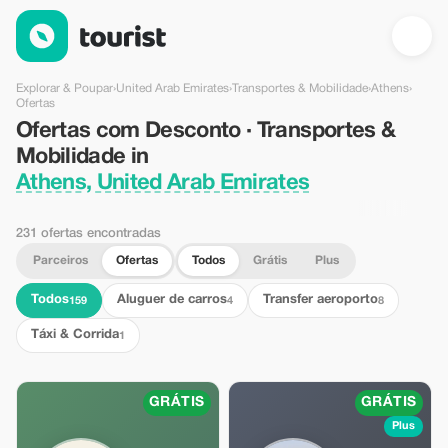
Ofertas com Desconto · Transportes & Mobilidade in Athens, U
Explorar & Poupar
›
United Arab Emirates
›
Transportes & Mobilidade
›
Athens
›
Ofertas
Ofertas com Desconto · Transportes &
Mobilidade in
Athens, United Arab Emirates
231 ofertas encontradas
Parceiros
Ofertas
Todos
Grátis
Plus
Todos
Aluguer de carros
Transfer aeroporto
159
4
8
Táxi & Corrida
1
GRÁTIS
GRÁTIS
Plus