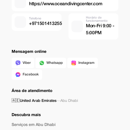
https://www.oceandivingcenter.com
Horário de
Telefone
funcionamento
+971501413255
Mon-Fri 9:00 -
5:00PM
Mensagem online
Viber
Whatsapp
Instagram
Facebook
Área de atendimento
🇦🇪
United Arab Emirates
—
Abu Dhabi
Descubra mais
Serviços em Abu Dhabi