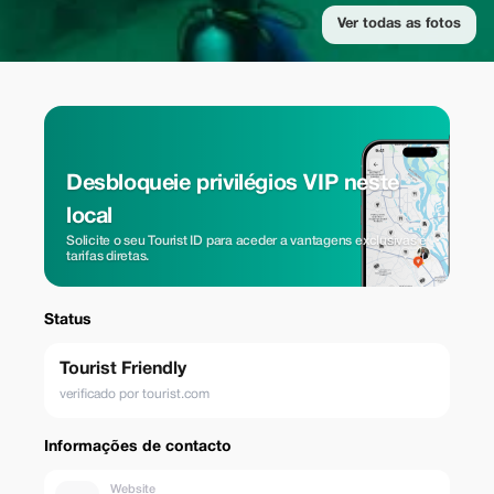
Ver todas as fotos
Desbloqueie privilégios VIP neste
local
Solicite o seu Tourist ID para aceder a vantagens exclusivas e
tarifas diretas.
Status
Tourist Friendly
verificado por tourist.com
Informações de contacto
Website