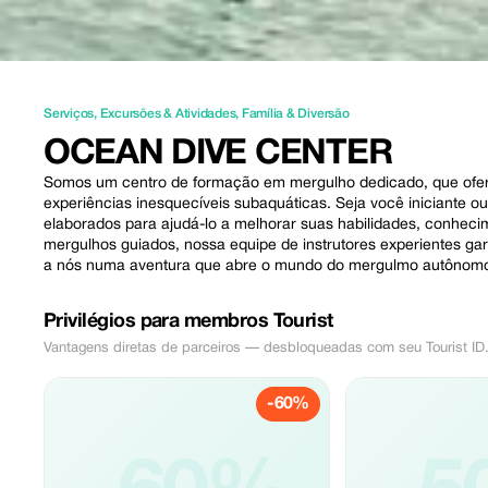
Serviços
,
Excursões & Atividades
,
Família & Diversão
OCEAN DIVE CENTER
Somos um centro de formação em mergulho dedicado, que ofer
experiências inesquecíveis subaquáticas. Seja você iniciante
elaborados para ajudá-lo a melhorar suas habilidades, conheci
mergulhos guiados, nossa equipe de instrutores experientes ga
a nós numa aventura que abre o mundo do mergulmo autônomo 
Privilégios para membros Tourist
Vantagens diretas de parceiros — desbloqueadas com seu Tourist ID
-60%