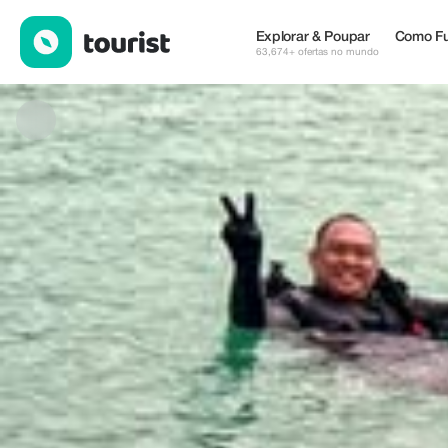
Ocean Dive Center — Serviços | Up to 60% off | Tourist
Explorar & Poupar
Como Fu
63,674+ ofertas no mundo