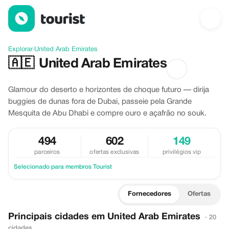
Descubra United Arab Emirates
Explorar
›
United Arab Emirates
🇦🇪
United Arab Emirates
Glamour do deserto e horizontes de choque futuro — dirija
buggies de dunas fora de Dubai, passeie pela Grande
Mesquita de Abu Dhabi e compre ouro e açafrão no souk.
494
602
149
parceiros
ofertas exclusivas
privilégios vip
Selecionado para membros Tourist
Fornecedores
Ofertas
Principais cidades em United Arab Emirates
· 20
cidades