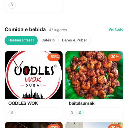
3
Comida e bebida
Ver tudo
· 47 lugares
Restaurantes
Cafés
Bares & Pubs
31
10
6
-53%
-30%
OODLES WOK
baitalsamak
3
3
2
-20%
-20%