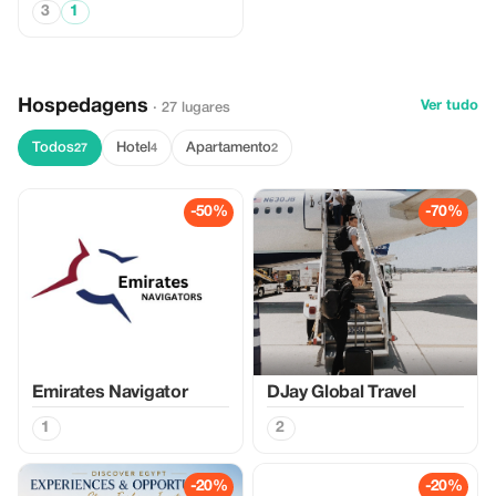
3
1
Hospedagens
Ver tudo
· 27 lugares
Todos
Hotel
Apartamento
27
4
2
-50%
-70%
Emirates Navigator
DJay Global Travel
1
2
-20%
-20%