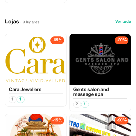
Lojas
Ver tudo
· 9 lugares
-65%
-20%
Cara Jewellers
Gents salon and
massage spa
1
1
2
1
-15%
-20%