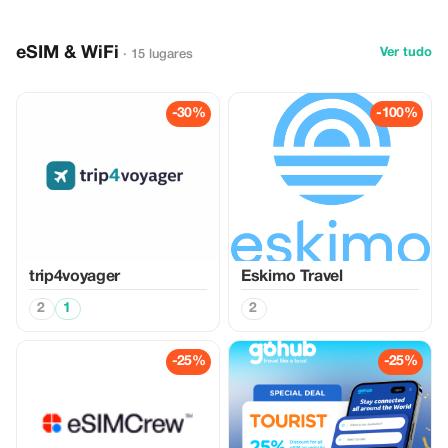
eSIM & WiFi
Ver tudo
· 15 lugares
-30%
-100%
trip4voyager
Eskimo Travel
2
1
2
-25%
-25%