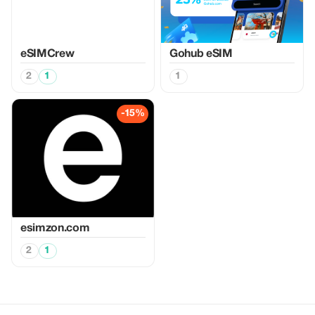
eSIMCrew
Gohub eSIM
2
1
1
-15%
esimzon.com
2
1