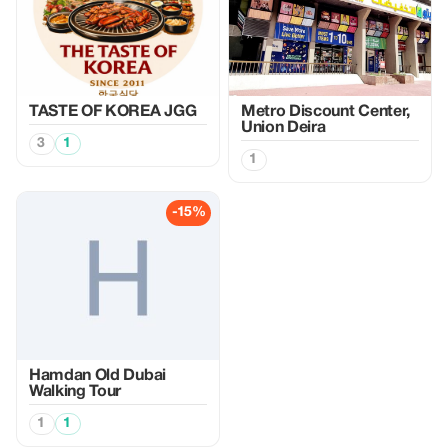
TASTE OF KOREA JGG
Metro Discount Center,
Union Deira
3
1
1
-15%
Hamdan Old Dubai
Walking Tour
1
1