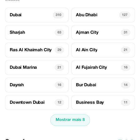
Dubai
Abu Dhabi
310
127
Sharjah
Ajman City
63
31
Ras Al Khaimah City
Al Ain City
29
21
Dubai Marina
Al Fujairah City
21
16
Dayrah
Bur Dubai
16
14
Downtown Dubai
Business Bay
12
11
Mostrar mais 8