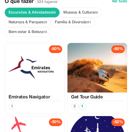
O que fazer
Ver tudo
· 524 lugares
Excursões & Atividades
Museus & Cultura
324
56
Natureza & Parques
Família & Diversão
35
91
Bem-estar & Beleza
18
-50%
-50%
Emirates Navigator
Get Tour Guide
1
3
1
-50%
-52%