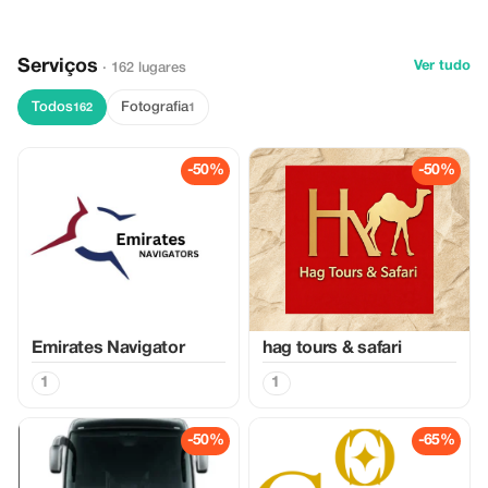
Serviços
Ver tudo
· 162 lugares
Todos
Fotografia
162
1
-50%
-50%
Emirates Navigator
hag tours & safari
1
1
-50%
-65%