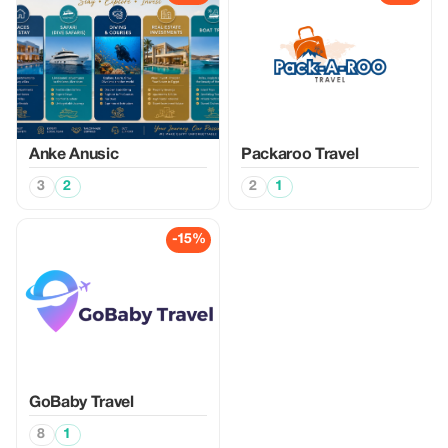
Anke Anusic
Packaroo Travel
3
2
2
1
-15%
GoBaby Travel
8
1