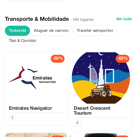
Transporte & Mobilidade
Ver tudo
· 160 lugares
Todos
Aluguer de carros
Transfer aeroporto
160
4
9
Táxi & Corrida
1
-50%
-52%
Emirates Navigator
Desert Crescent
Tourism
1
4