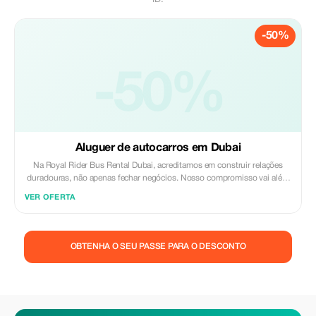
ID.
-50%
-50%
Aluguer de autocarros em Dubai
Na Royal Rider Bus Rental Dubai, acreditamos em construir relações
duradouras, não apenas fechar negócios. Nosso compromisso vai além
de fornecer transporte - esforçamo-nos para oferecer um serviço
VER OFERTA
excepcional que garanta uma viagem sem problemas e confortável para
cada cliente. Entendemos que confiança e confiabilidade são a base de
um ótimo serviço. É por isso que priorizamos suas necessidades,
oferecendo soluções flexíveis, motoristas profissionais e veículos de alta
OBTENHA O SEU PASSE PARA O DESCONTO
qualidade para tornar sua experiência de viagem tranquila e sem
complicações. Sua satisfação é nossa prioridade. Desde o momento em
que você faz a reserva conosco até a conclusão de sua viagem, estamos
dedicados a superar suas expectativas. Na Royal Rider, você não é
apenas um cliente - você faz parte da nossa jornada! Royal Rider Aluguel