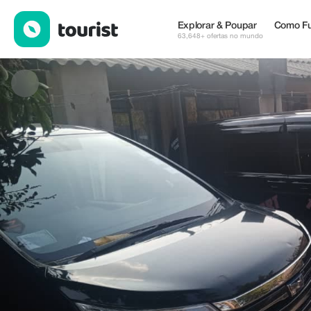
Blessing Nyasha Matyanga — Hospedagens | Up to 15% off | T
Explorar & Poupar
Como Fu
63,648+ ofertas no mundo