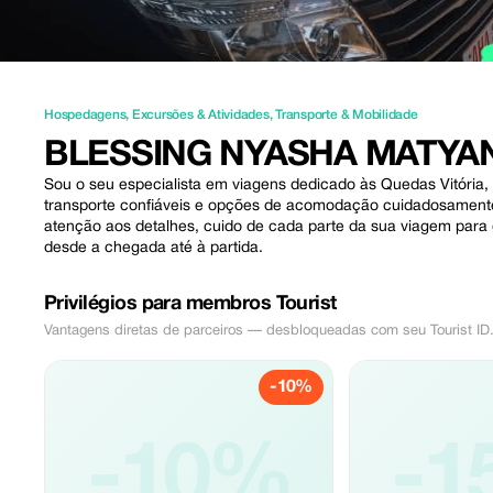
Hospedagens
,
Excursões & Atividades
,
Transporte & Mobilidade
BLESSING NYASHA MATYA
Sou o seu especialista em viagens dedicado às Quedas Vitória,
transporte confiáveis e opções de acomodação cuidadosament
atenção aos detalhes, cuido de cada parte da sua viagem para g
desde a chegada até à partida.
Privilégios para membros Tourist
Vantagens diretas de parceiros — desbloqueadas com seu Tourist ID
-10%
-10%
-1