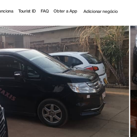
ourist
nciona
Tourist ID
FAQ
Obter a App
Adicionar negócio