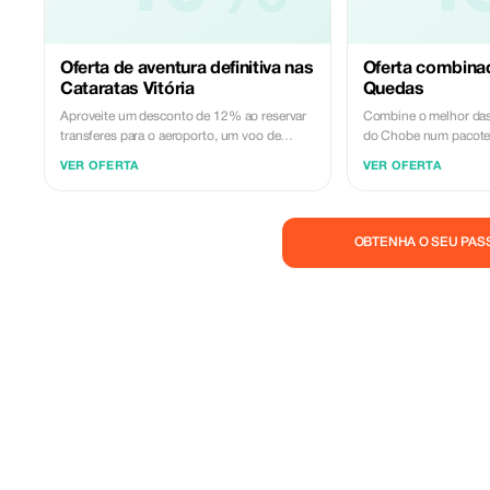
Oferta de aventura definitiva nas
Oferta combina
Cataratas Vitória
Quedas
Aproveite um desconto de 12% ao reservar
Combine o melhor das 
transferes para o aeroporto, um voo de
do Chobe num pacote 
helicóptero deslumbrante sobre as
desfrute de um desco
VER OFERTA
VER OFERTA
Cataratas Vitória e uma viagem completa de
especial inclui uma vis
um dia a Chobe. Este pacote de aventura
Cataratas e uma viagem
inclui transferes sem problemas, um passeio
Chobe com cruzeiro de
panorâmico de helicóptero, um cruzeiro de
fotográfico e traslado
OBTENHA O SEU PAS
barco em Chobe, safári fotográfico e
destinos icónicos com
almoço. Viva as quedas do céu e a beleza
especializados e servi
selvagem de Chobe numa única viagem
para reservas antecipa
inesquecível. Reservas antecipadas apenas.
disponibilidade.