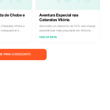
da de Chobe e
Aventura Especial nas
Cataratas Vitória
Cataratas Vitória e
Aproveite um desconto de 10% nas nossas
inesquecível e
experiências mais populares em Victoria
nto de 15%. Este
Falls. Esta oferta especial inclui passeios
VER OFERTA
ita guiada às
guiados pelas Cataratas, excursões diárias a
 de dia inteiro ao
Chobe, cruzeiros ao pôr do sol, traslados
 barco, safári
para o aeroporto e atividades selecionadas.
s. Experimente dois
Viaje com especialistas locais confiáveis,
SE PARA O DESCONTO
 guias locais
veículos confortáveis e serviço confiável do
ço impecável. Válido
início ao fim. Válido apenas para novas
das e sujeito à
reservas e sujeito à disponibilidade. Garanta
sua aventura hoje e explore Victoria Falls
com confiança.