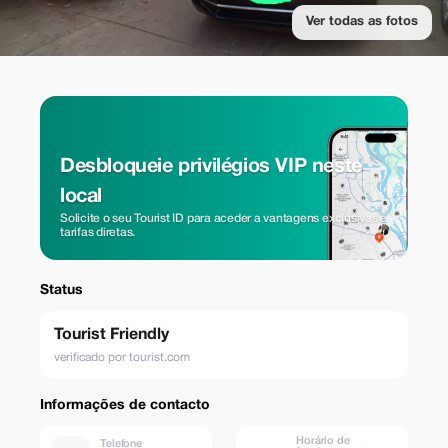
Ver todas as fotos
Desbloqueie privilégios VIP neste
local
Solicite o seu Tourist ID para aceder a vantagens exclusivas e
tarifas diretas.
Status
Tourist Friendly
verificado por tourist.com
Informações de contacto
Horário de
Telefone