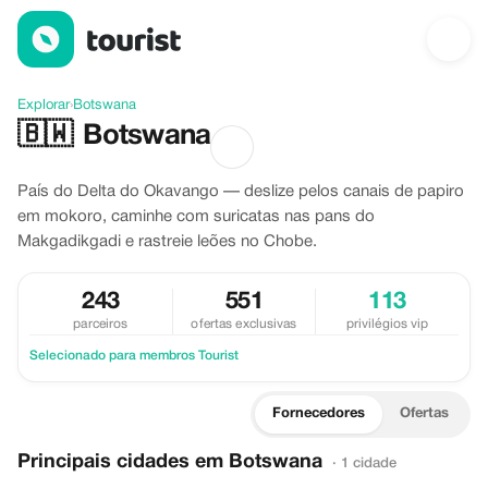
Descubra Botswana
Explorar
›
Botswana
🇧🇼
Botswana
País do Delta do Okavango — deslize pelos canais de papiro
em mokoro, caminhe com suricatas nas pans do
Makgadikgadi e rastreie leões no Chobe.
243
551
113
parceiros
ofertas exclusivas
privilégios vip
Selecionado para membros Tourist
Fornecedores
Ofertas
Principais cidades em Botswana
· 1 cidade