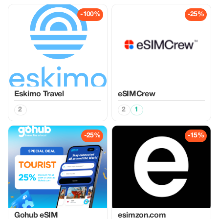
-100%
-25%
Eskimo Travel
eSIMCrew
2
2
1
-25%
-15%
Gohub eSIM
esimzon.com