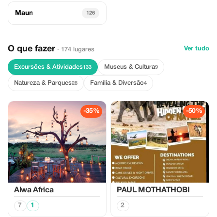
Maun
126
O que fazer
Ver tudo
· 174 lugares
Excursões & Atividades
Museus & Cultura
133
9
Natureza & Parques
Família & Diversão
28
4
-35%
-50%
Alwa Africa
PAUL MOTHATHOBI
7
1
2