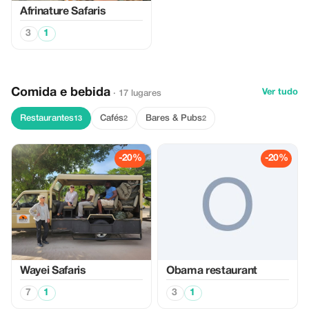
Afrinature Safaris
3
1
Comida e bebida
Ver tudo
· 17 lugares
Restaurantes
Cafés
Bares & Pubs
13
2
2
-20%
-20%
Wayei Safaris
Obama restaurant
7
1
3
1