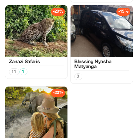
-20%
-15%
Zanazi Safaris
Blessing Nyasha
Matyanga
11
1
3
-20%