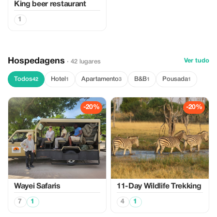
King beer restaurant
1
Hospedagens
Ver tudo
· 42 lugares
Todos
Hotel
Apartamento
B&B
Pousada
42
1
3
1
1
-20%
-20%
Wayei Safaris
11-Day Wildlife Trekking
7
1
4
1