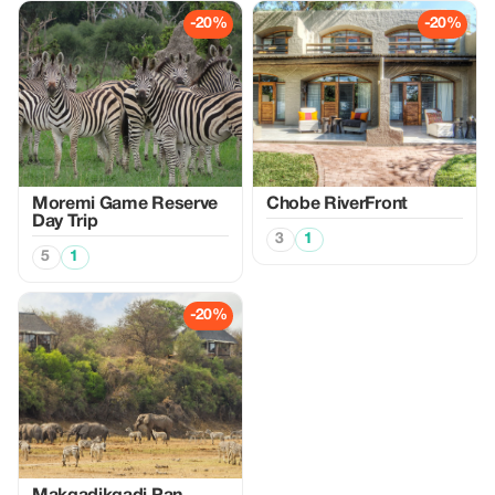
-20%
-20%
Moremi Game Reserve
Chobe RiverFront
Day Trip
3
1
5
1
-20%