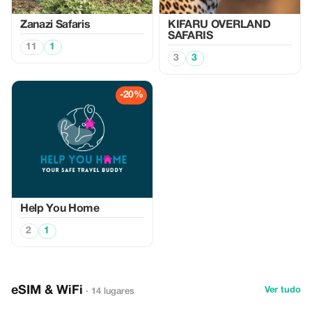
Zanazi Safaris
KIFARU OVERLAND
SAFARIS
11
1
3
3
-20%
Help You Home
2
1
eSIM & WiFi
Ver tudo
· 14 lugares