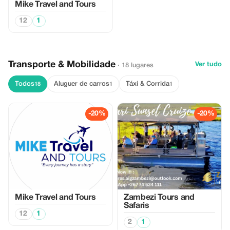
Mike Travel and Tours
12
1
Transporte & Mobilidade
Ver tudo
· 18 lugares
Todos
Aluguer de carros
Táxi & Corrida
18
1
1
-20%
-20%
Mike Travel and Tours
Zambezi Tours and
Safaris
12
1
2
1