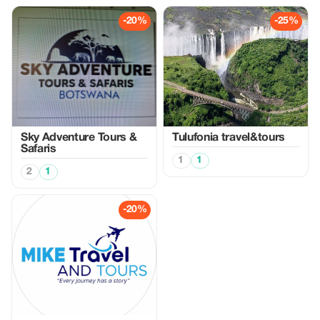
-20%
-25%
Sky Adventure Tours &
Tulufonia travel&tours
Safaris
1
1
2
1
-20%