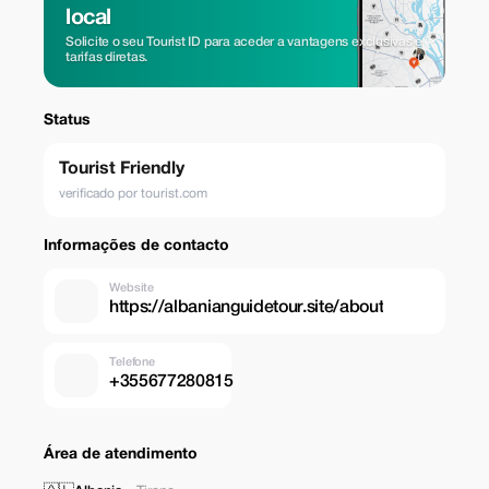
local
Solicite o seu Tourist ID para aceder a vantagens exclusivas e
tarifas diretas.
Status
Tourist Friendly
verificado por tourist.com
Informações de contacto
Website
https://albanianguidetour.site/about
Telefone
+355677280815
Área de atendimento