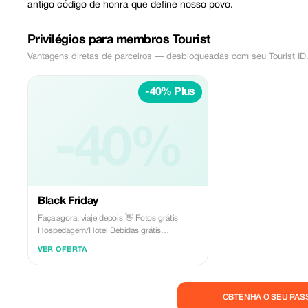
antigo código de honra que define nosso povo.
Privilégios para membros Tourist
Vantagens diretas de parceiros — desbloqueadas com seu Tourist ID
-40% Plus
-40%
Black Friday
Faça agora, viaje depois 👋 Fotos grátis
Hospedagem/Hotel Bebidas grátis
Transporte Café da manhã Guia Traslado de
VER OFERTA
ida e volta Brinde 🎁
OBTENHA O SEU PAS