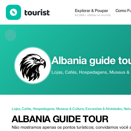
Albania guide tour — Lojas | Up to 40% off | Tourist
Explorar & Poupar
Como Fu
63,866+ ofertas no mundo
Albania guide to
Lojas, Cafés, Hospedagens, Museus & C
Lojas
,
Cafés
,
Hospedagens
,
Museus & Cultura
,
Excursões & Atividades
,
Natu
ALBANIA GUIDE TOUR
Não mostramos apenas os pontos turísticos; convidamos você a