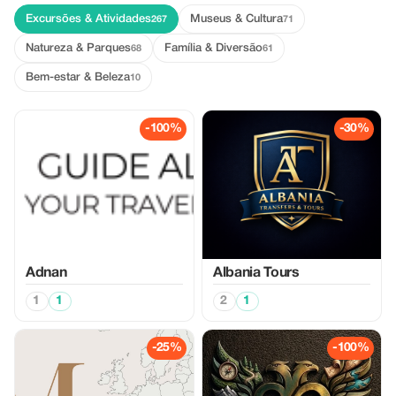
Excursões & Atividades
Museus & Cultura
267
71
Natureza & Parques
Família & Diversão
68
61
Bem-estar & Beleza
10
-100%
-30%
Adnan
Albania Tours
1
1
2
1
-25%
-100%