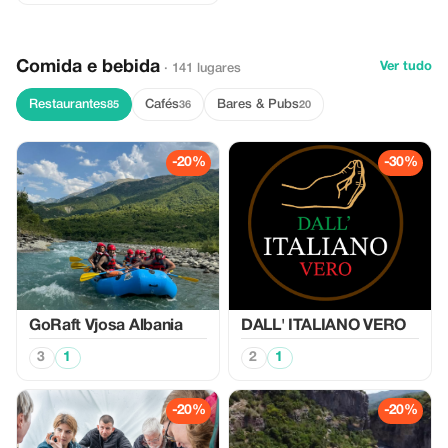
Comida e bebida
Ver tudo
· 141 lugares
Restaurantes
Cafés
Bares & Pubs
85
36
20
-20%
-30%
GoRaft Vjosa Albania
DALL' ITALIANO VERO
3
1
2
1
-20%
-20%