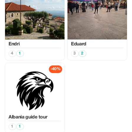
Endri
Eduard
4
1
3
2
-40%
Albania guide tour
1
1