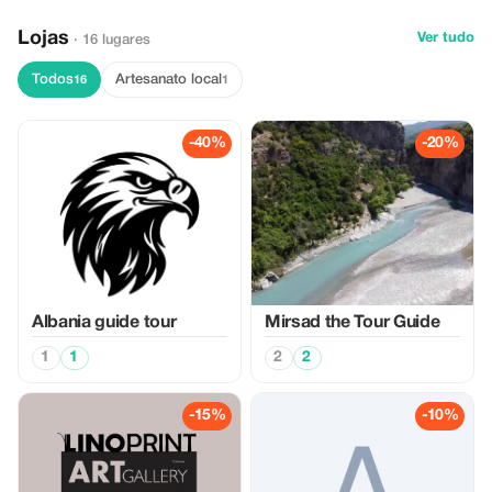
Lojas
Ver tudo
· 16 lugares
Todos
Artesanato local
16
1
-40%
-20%
Albania guide tour
Mirsad the Tour Guide
1
1
2
2
-15%
-10%