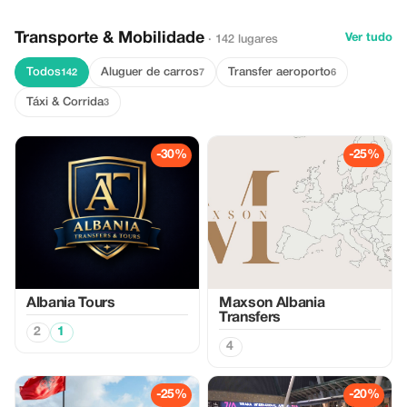
Transporte & Mobilidade
Ver tudo
· 142 lugares
Todos
Aluguer de carros
Transfer aeroporto
142
7
6
Táxi & Corrida
3
-30%
-25%
Albania Tours
Maxson Albania
Transfers
2
1
4
-25%
-20%