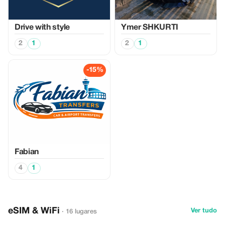
Drive with style
Ymer SHKURTI
2
1
2
1
-15%
Fabian
4
1
eSIM & WiFi
Ver tudo
· 16 lugares