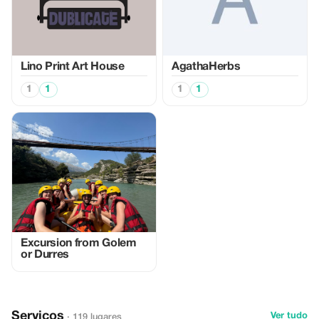
Lino Print Art House
AgathaHerbs
1
1
1
1
Excursion from Golem
or Durres
Serviços
Ver tudo
· 119 lugares