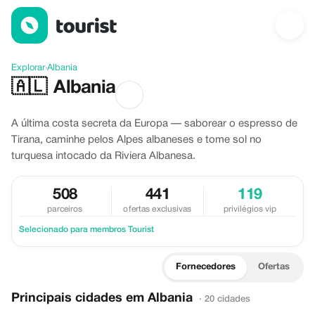
Descubra Albania
Explorar
›
Albania
🇦🇱
Albania
A última costa secreta da Europa — saborear o espresso de
Tirana, caminhe pelos Alpes albaneses e tome sol no
turquesa intocado da Riviera Albanesa.
508
441
119
parceiros
ofertas exclusivas
privilégios vip
Selecionado para membros Tourist
Fornecedores
Ofertas
Principais cidades em Albania
· 20 cidades