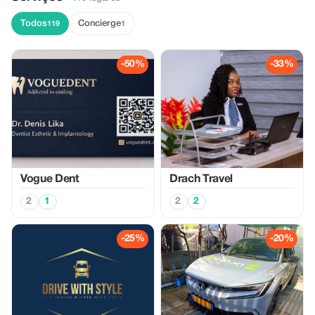
Todos
Concierge
119
1
-50%
-33%
Vogue Dent
Drach Travel
2
1
2
2
-25%
-20%