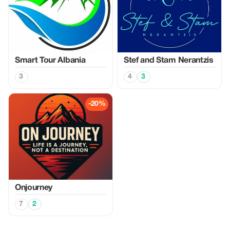
Smart Tour Albania
Stef and Stam Nerantzis
3
4
3
-20%
Onjourney
7
2