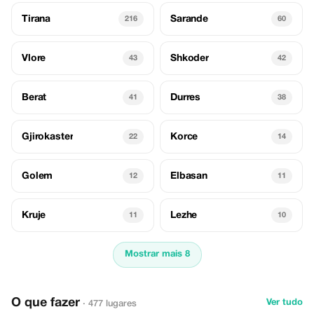
Tirana
Sarande
216
60
Vlore
Shkoder
43
42
Berat
Durres
41
38
Gjirokaster
Korce
22
14
Golem
Elbasan
12
11
Kruje
Lezhe
11
10
Mostrar mais 8
O que fazer
Ver tudo
· 477 lugares