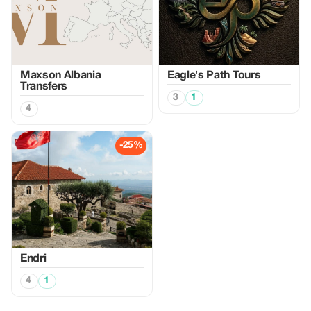
Maxson Albania
Eagle's Path Tours
Transfers
3
1
4
-25%
Endri
4
1