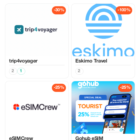
-30%
-100%
trip4voyager
Eskimo Travel
2
1
2
-25%
-25%
eSIMCrew
Gohub eSIM