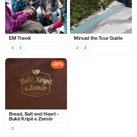
EM Travel
Mirsad the Tour Guide
4
1
2
2
-20%
Bread, Salt and Heart -
Bukë Kripë e Zemër
2