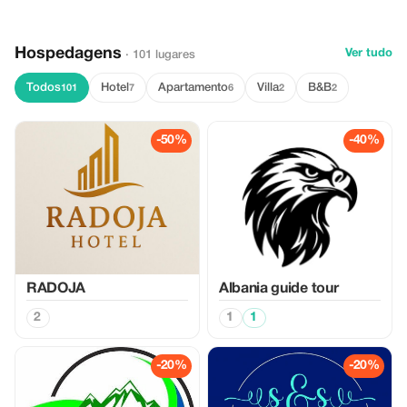
Hospedagens
Ver tudo
· 101 lugares
Todos
Hotel
Apartamento
Villa
B&B
101
7
6
2
2
-50%
-40%
RADOJA
Albania guide tour
2
1
1
-20%
-20%