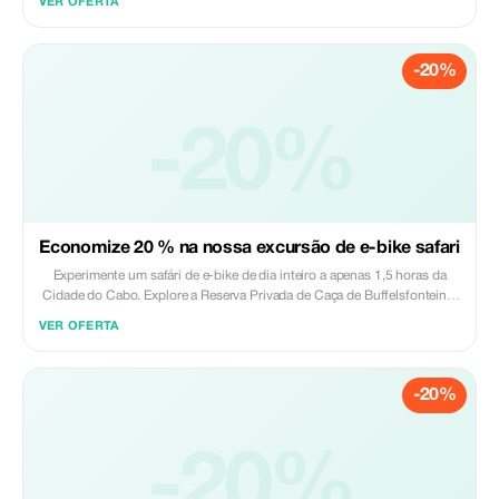
VER OFERTA
a rica história da cidade. Visite locais icónicos, incluindo o farol mais
antigo da África do Sul, os Jardins de Green Point com vista para o
Estádio da Cidade do Cabo e o Museu Nelson Mandela Jetty 1, onde os
-20%
prisioneiros eram mantidos antes de serem enviados para a Ilha Robben.
Com paragens frequentes para fotos e uma condução fácil, esta visita de
meio dia é perfeita para passeios turísticos e para descobrir os
destaques da Cidade Mãe. Incluído: - Capacete - Guia qualificado -
-20%
Água engarrafada Excluído: - Gorjetas - Almoço
Economize 20 % na nossa excursão de e-bike safari
Experimente um safári de e-bike de dia inteiro a apenas 1,5 horas da
Cidade do Cabo. Explore a Reserva Privada de Caça de Buffelsfontein e
o Parque Nacional da Costa Oeste numa viagem guiada de bicicleta
VER OFERTA
elétrica, observando silenciosamente zebras, girafas, búfalos,
rinocerontes e muito mais no seu habitat natural. Desfrute da flora única
do parque, das paisagens amplas e abertos e das vistas deslumbrantes.
-20%
Este passeio inclui recolha e devolução no hotel, uma viagem guiada por
uma fauna diversificada e uma forma fácil e imersiva de experimentar a
beleza selvagem da África do Sul. Incluído: - Bicicleta elétrica -
Capacetes - Taxa de safari - Água engarrafada - Almoço - Entrada para o
-20%
Parque Nacional da Costa Oeste - Guia profissional - Recolha e
devolução no hotel Excluído: - Gorjetas - Bebidas extra durante o