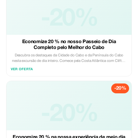
anoitecer. Incluído: - Guia turístico credenciado - Transporte em veículo
-20%
com ar condicionado Excluído: - Jantar - Atividades opcionais
Economize 20 % no nosso Passeio de Dia
Completo pelo Melhor do Cabo
Descubra os destaques da Cidade do Cabo e da Península do Cabo
nesta excursão de dia inteiro. Comece pela Costa Atlântica com Clifton
e Camps Bay, depois dirija pelo cênico Chapman's Peak antes de chegar
VER OFERTA
ao Cabo das Agulhas e à Reserva Natural do Cabo da Boa Esperança,
onde penhascos escarpados e uma fauna diversificada o aguardam.
Faça uma parada em Simon’s Town para explorar a histórica cidade
-20%
costeira e visitar a Colônia de Pinguins dos Boulders. À tarde, continue
para Stellenbosch nas Terras Vinícolas do Cabo para um tour guiado por
adegas e degustação de vinhos e queijos locais. Esta excursão oferece
uma experiência completa das paisagens, vida selvagem, história e
-20%
cultura do vinho da Cidade do Cabo, tudo em um único dia. Incluído: -
Taxa de entrada para o Cabo das Agulhas - Uma degustação de vinho -
Degustação de queijo - Tour pelas adegas - Guia turístico credenciado -
Transporte em veículo com ar condicionado Excluído: - Visitas opcionais
(Colônia de Pinguins) - Almoço - Gorjetas
Economize 20 % na nossa experiência de meio dia