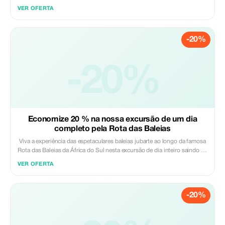
observe a vida selvagem local. Explore o icônico Cabo da Boa Esperança
VER OFERTA
e o Cabo das Tormentas. Ao longo do caminho, avista babuínos,
avestruzes, zebras da montanha do Cabo e mais de 250 espécies de
aves. Também pode optar por visitar a encantadora colónia de pinguins
-20%
na Praia dos Boulders em Simon's Town. Adequado para todos os níveis
de condicionamento físico, este passeio combina aventura, turismo e
paisagens de tirar o fôlego para uma experiência inesquecível na Cidade
do Cabo. Incluído: - Taxa de entrada para a Reserva Natural do Cabo das
-20%
Tormentas - Guia profissional - Recolha e devolução no hotel - Garrafa
de água - Capacetes - Bicicleta elétrica Excluído: - Almoço - Bebidas
extra - Entrada na Praia dos Boulders (opcional)
Economize 20 % na nossa excursão de um dia
completo pela Rota das Baleias
Viva a experiência das espetaculares baleias jubarte ao longo da famosa
Rota das Baleias da África do Sul nesta excursão de dia inteiro saindo da
Cidade do Cabo. Viaje ao longo da costa cénica, passando por cidades
VER OFERTA
encantadoras como Gordon's Bay, Pringle Bay e Betty's Bay, antes de
chegar à capital da observação de baleias, Hermanus. Ao longo do
caminho, explore a Reserva Natural de Fernkloof e os Jardins Botânicos
-20%
Harold Porter, e desfrute de vistas para vinhas na Quinta de Vinho
Hamilton Russell. Observe as baleias da praia ou opte por uma visita
opcional de observação de baleias em barco para um encontro ainda
mais próximo. Incluído: - Guia turístico credenciado - Transporte em