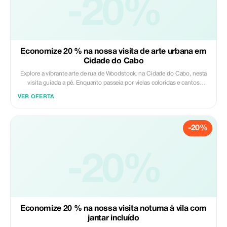
-20%
Economize 20 % na nossa visita de arte urbana em
Cidade do Cabo
Explore a vibrante arte de rua de Woodstock, na Cidade do Cabo, nesta
visita guiada a pé. Enquanto passeia por vielas coloridas e cantos
escondidos, o seu guia revelará as histórias por trás dos murais criados
VER OFERTA
por artistas locais e internacionais. Descubra como a história do bairro
moldou a sua identidade criativa, enquanto desfruta de um sabor das
autênticas iguarias da culinária malaia da Cidade do Cabo ao longo do
-20%
caminho. É uma oportunidade única para experimentar a arte, cultura e
comunidade de um dos distritos mais dinâmicos da Cidade do Cabo.
Incluído: - Visão histórica de Woodstock e Salt River - Guia profissional -
Visita a pé - Degustação da autêntica culinária local malaia da Cidade do
-20%
Cabo Excluído: - Almoço - Taxas de visitas opcionais
Economize 20 % na nossa visita noturna à vila com
jantar incluído