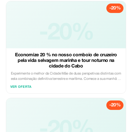
percorrerá a famosa Chapman’s Peak Drive — uma das estradas mais
-20%
cênicas da África do Sul — antes de chegar às íngremes falésias do
Cabo das Agulhas e do Cabo da Boa Esperança. Antes de retornar, faça
uma parada na Praia dos Boulders para conhecer a famosa colônia de
pinguins africanos. Incluído: - Taxa de entrada para o Cabo das Agulhas
-20%
- Passeio de barco ecológico marinho - Traslado de ida e volta ao hotel -
Guia profissional - Transporte em veículo com ar condicionado Excluído:
- Almoço - Bebidas - Visitas opcionais (Praia dos Boulders)
Economize 20 % no nosso comboio de cruzeiro
pela vida selvagem marinha e tour noturno na
cidade do Cabo
Experimente o melhor da Cidade Mãe de duas perspetivas distintas com
esta combinação definitiva terrestre e marítima. Comece a sua manhã na
água com um cruzeiro pela vida selvagem de 1,5 horas, onde poderá
VER OFERTA
avistar golfinhos, focas e pinguins enquanto desfruta das vistas
icónicas da Montanha da Mesa e da Ilha Robben. Após provar sabores
locais no mercado de alimentos do Waterfront, passe a tarde a descobrir
-20%
o rico património da cidade. Desde as vibrantes casas de Bo-Kaap e o
histórico Castelo da Boa Esperança até aos tranquilos Jardins da
Companhia e às alturas panorâmicas do Signal Hill, este passeio oferece
uma imersão completa e inesquecível no coração da Cidade do Cabo.
-20%
Incluído: - Recolha e devolução no seu hotel - Viagem de barco
ecológico marinho - Guia profissional - Veículo com ar condicionado -