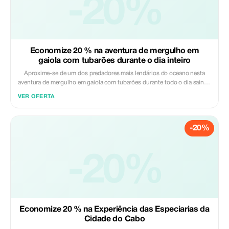
-20%
veículo com ar condicionado - Entrada nos Jardins Botânicos Harold
Porter Excluído: - Gorjetas - Viagem de barco - Almoço
Economize 20 % na aventura de mergulho em
gaiola com tubarões durante o dia inteiro
Aproxime-se de um dos predadores mais lendários do oceano nesta
aventura de mergulho em gaiola com tubarões durante todo o dia saindo
da Cidade do Cabo. Viaje para Gansbaai, lar da mundialmente famosa
VER OFERTA
Rua dos Tubarões, e desfrute de uma viagem panorâmica com café da
manhã à chegada. Após uma palestra sobre segurança, entre na gaiola e
experimente a emoção de ver os Grandes Tubarões Brancos no seu
-20%
habitat natural, juntamente com focas, aves marinhas e baleias (na
época). Um delicioso almoço também está incluído para completar esta
experiência inesquecível. Incluído: - Transporte em veículo com ar
condicionado - Café da manhã à chegada - Equipamento no barco -
-20%
Almoço Excluído: - DVD do dia
Economize 20 % na Experiência das Especiarias da
Cidade do Cabo