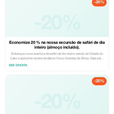
-20%
sua vida selvagem. Uma forma relaxada e educativa de vivenciar a
Cidade do Cabo. Incluído: - Recolha e devolução na sua acomodação,
se opção selecionada - Passeio de barco de 1,5 horas Excluído: -
-20%
Gorjetas - Refeições e bebidas
Economize 20 % na nossa excursão de safári de dia
inteiro (almoço incluído).
Embarque numa aventura de safári de dia inteiro saindo da Cidade do
Cabo e aproxime-se dos lendários Cinco Grandes da África. Viaje pelas
pitorescas regiões vinícolas do Cabo e pelo Klein Karoo antes de chegar
VER OFERTA
a uma reserva privada. Desfrute de um passeio de jipe 4x4 aberto
durante 2 a 3 horas para ver leões, elefantes, rinocerontes, leopardos,
búfalos, girafas, zebras e muito mais no seu habitat natural. Relaxe com
-20%
um almoço em buffet na pousada enquanto admira as paisagens
deslumbrantes, e termine o dia com memórias inesquecíveis da vida
selvagem da África do Sul. Incluído: - Guias turísticos - Bebidas de
boas-vindas - Entrada na reserva - Passeio de jipe 4x4 ao ar livre -
-20%
Almoço Excluído: - Gorjetas - Bebidas