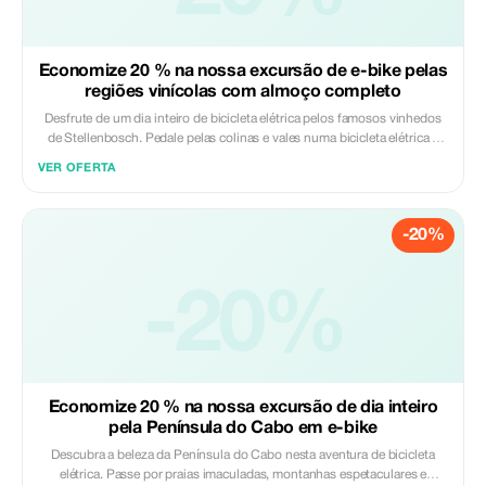
almoço - Gratificação ao guia
Economize 20 % na nossa excursão de e-bike pelas
regiões vinícolas com almoço completo
Desfrute de um dia inteiro de bicicleta elétrica pelos famosos vinhedos
de Stellenbosch. Pedale pelas colinas e vales numa bicicleta elétrica e
faça uma paragem em duas adegas para provar os vinhos locais. Admire
VER OFERTA
as magníficas vistas dos vinhedos e desfrute de um almoço ligeiro
incluído numa das quintas. Com recolha e devolução no seu hotel na
Cidade do Cabo, esta experiência é ideal para amantes do vinho e
-20%
aventureiros que desejam explorar os vinhedos de uma forma divertida e
fácil. Incluído: - Taxas de entrada - Degustação de vinhos - Almoço leve
- Água engarrafada - Guia profissional - Recolha e devolução no hotel -
Bicicleta elétrica - Capacete - Visita à adega Excluído: - Bebidas extra -
-20%
Gorjetas
Economize 20 % na nossa excursão de dia inteiro
pela Península do Cabo em e-bike
Descubra a beleza da Península do Cabo nesta aventura de bicicleta
elétrica. Passe por praias imaculadas, montanhas espetaculares e