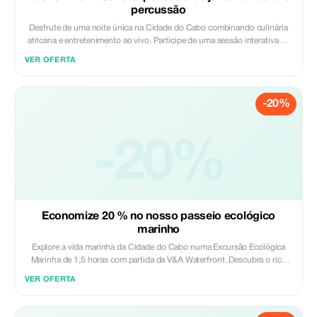
percussão
Desfrute de uma noite única na Cidade do Cabo combinando culinária
africana e entretenimento ao vivo. Participe de uma sessão interativa de
percussão e depois saboreie um menu fixo de 14 pratos com sabores
VER OFERTA
tradicionais da cozinha malaia do Cabo e africana para uma experiência
cultural inesquecível. Incluído: - Experiência de percussão - Jantar com
menu fixo de 14 pratos Excluído: - Transporte de/para o hotel
-20%
(disponível mediante acordo prévio) - Bebidas - Gorjetas
-20%
Economize 20 % no nosso passeio ecológico
marinho
Explore a vida marinha da Cidade do Cabo numa Excursão Ecológica
Marinha de 1,5 horas com partida da V&A Waterfront. Descubra o rico
ecossistema da Baía da Mesa e observe golfinhos, focas, pinguins,
VER OFERTA
baleias (sazonais), peixes-sol e uma variedade de aves marinhas no seu
habitat natural. Desfrute das belas vistas da Montanha da Mesa, Ilha
Robben e da costa atlântica enquanto aprende mais sobre o oceano e a