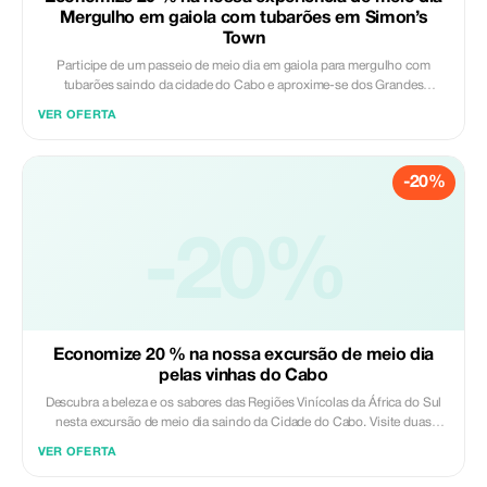
Mergulho em gaiola com tubarões em Simon’s
Town
Participe de um passeio de meio dia em gaiola para mergulho com
tubarões saindo da cidade do Cabo e aproxime-se dos Grandes
Tubarões Brancos no seu habitat natural. Passe entre 3 e 4 horas no mar
VER OFERTA
observando tubarões, focas, aves marinhas e baleias sazonais, com
orientação de uma tripulação experiente durante todo o tempo. Escolha
entre um mergulho na jaula sem respiração ou mergulho subaquático
-20%
com mangueira (disponível mediante pedido) e desfrute de uma
experiência marinha única acessível a todos os níveis. Incluído: -
Transporte em veículo com ar condicionado - Mergulho guiado em
esnórquel/mergulho em jaulas submarinas e equipamento -
-20%
Equipamento disponível no barco - Lanches - Bebidas não alcoólicas
Excluído: - Almoço - Bebidas extras
Economize 20 % na nossa excursão de meio dia
pelas vinhas do Cabo
Descubra a beleza e os sabores das Regiões Vinícolas da África do Sul
nesta excursão de meio dia saindo da Cidade do Cabo. Visite duas
prestigiadas propriedades vinícolas perto de Stellenbosch, onde poderá
VER OFERTA
desfrutar de degustações guiadas dos excelentes vinhos locais e queijos
enquanto aprende sobre o processo de produção de vinho. Aprecie as