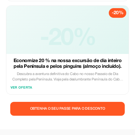
de queijos na primeira, e faça um passeio panorâmico no Trem dos
Vinhos de Franschhoek. Um dia perfeito para descobrir os vinhos, o
-20%
cenário e o charme dos Vales Vinícolas do Cabo. Incluído: - Recolha e
devolução no hotel - Transporte de ida e volta de autocarro com ar
condicionado - Guia turístico ao vivo - Visita a 3 propriedades vinícolas -
Degustações de vinho nas 3 propriedades - Harmonização de queijo e
-20%
vinho na primeira propriedade - Visita à adega - Passeio de elétrico por
Franschhoek Excluído: - Almoço - Memorial dos Huguenotes (paragem
breve / opcional) - Gorjetas
Economize 20 % na nossa excursão de dia inteiro
pela Península e pelos pinguins (almoço incluído).
Descubra a aventura definitiva do Cabo no nosso Passeio de Dia
Completo pela Península. Viaje pela deslumbrante Península do Cabo,
desde praias prístinas até às dramáticas falésias de Cape Point. Desfrute
VER OFERTA
de um almoço leve e relaxado na encantadora cidade costeira de Simon’s
Town, seguido por uma visita imperdível à famosa colónia de pinguins
africanos. Um dia perfeito de beleza cénica, vida selvagem e momentos
inesquecíveis. Incluído: - Recolha e devolução no hotel - Transporte em
OBTENHA O SEU PASSE PARA O DESCONTO
veículo com ar condicionado - Guia turístico profissional - Entrada para
a Reserva Natural de Cape Point - Almoço ligeiro Excluído: - Entrada
opcional à Colônia de Pinguins de Boulder - Viagem opcional de barco
para a Ilha das Focas - Gorjetas Uma experiência obrigatória na Cidade
do Cabo! Viva a magia da Península do Cabo – RESERVE JÁ!