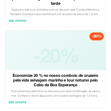
tarde
Explore o mar e os vinhedos num só dia com este Combo Marinho e
Terrestre. Comece a sua manhã com um cruzeiro de barco de 1,5 horas
na Baía da Mesa para avistar golfinhos, focas e pinguins. Após o
VER OFERTA
cruzeiro, dirija-se às famosas vinhas de Stellenbosch com o seu guia
especializado. Visite uma bela propriedade vinícola para uma visita
guiada à adega e desfrute de uma degustação de vinhos premiados
-20%
acompanhados por queijos locais. É a maneira perfeita de experimentar a
vida selvagem da Cidade do Cabo e a sua cultura vinícola de classe
mundial numa única viagem. Incluído: - Taxas de entrada - Viagem de
barco ecológico marinho - Uma degustação de vinho - Uma degustação
-20%
de queijo - Guia profissional - Recolha e devolução no hotel Excluído: -
Bebidas extra - Gorjetas
Economize 20 % no nosso comboio de cruzeiro
pela vida selvagem marinha e tour noturno pelo
Cabo da Boa Esperança
Viva a aventura definitiva na natureza com esta combinação de terra e
mar. Comece o dia na água com um cruzeiro ecológico de 1,5 hora, à
procura de golfinhos, focas e pinguins enquanto admira a deslumbrante
VER OFERTA
costa. Após uma pausa para saborear sabores locais no Waterfront, a
viagem continua ao longo do espetacular litoral do Atlântico. Você