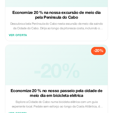
condicionado - Guia profissional local - Cerveja tradicional de boas-
vindas Excluído: - Refeições e bebidas - Gorjetas
Economize 20 % na nossa excursão de meio dia
pela Península do Cabo
Descubra a bela Península do Cabo nesta excursão de meio dia saindo
da Cidade do Cabo. Dirija ao longo da pitoresca costa, incluindo o
famoso Chapman's Peak, e desfrute de vistas deslumbrantes do oceano,
VER OFERTA
das montanhas e das praias. Visite o Cabo das Agulhas e o Cabo da Boa
Esperança para admirar os penhascos escarpados e a vida selvagem
local. Pare na Praia dos Bolcheiros para observar os pinguins africanos
-20%
no seu habitat natural, depois dirija pelas encantadoras cidades à beira-
mar de Simon's Town, Kalk Bay e Muizenberg. Uma introdução perfeita à
beleza, à vida selvagem e ao charme da Península do Cabo em apenas
algumas horas. Incluído: - Taxa de entrada para a Reserva Natural do
-20%
Cabo das Agulhas - Guia profissional - Recolha e devolução no hotel
Excluído: - Almoço - Taxas de visita opcionais (Colónia de Pinguins)
Economize 20 % no nosso passeio pela cidade de
meio dia em bicicleta elétrica
Explore a Cidade do Cabo numa bicicleta elétrica com um guia
experiente local. Pedale sem esforço ao longo da Costa Atlântica, da
Waterfront e da Passeio Marítima de Sea Point enquanto aprende sobre