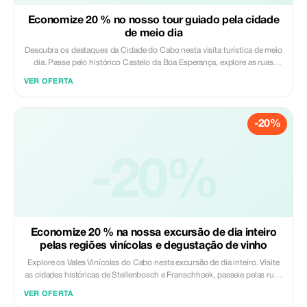
Economize 20 % no nosso tour guiado pela cidade
de meio dia
Descubra os destaques da Cidade do Cabo nesta visita turística de meio
dia. Passe pelo histórico Castelo da Boa Esperança, explore as ruas
coloridas de Bo-Kaap e desfrute de uma visita aos Jardins da
VER OFERTA
Companhia. Faça uma pausa na Praça do Mercado Verde e veja os
principais pontos turísticos da cidade com explicações informativas do
seu guia. O teleférico da Montanha da Mesa está disponível como
-20%
atividade opcional. Com um guia experiente e o conforto de um veículo
com ar condicionado, esta visita oferece uma ótima introdução à
história, cultura e ruas vibrantes da Cidade do Cabo. Incluído: - Guia
turístico credenciado - Taxas de entrada - Recolha e devolução em
-20%
qualquer hotel na Cidade do Cabo e arredores - Transporte num veículo
com ar condicionado Excluído: - Gorjetas - Taxas do teleférico -
Refeições ligeiras
Economize 20 % na nossa excursão de dia inteiro
pelas regiões vinícolas e degustação de vinho
Explore os Vales Vinícolas do Cabo nesta excursão de dia inteiro. Visite
as cidades históricas de Stellenbosch e Franschhoek, passeie pelas ruas
encantadoras e desfrute das belas paisagens dos vinhedos. Prove
VER OFERTA
vinhos em três propriedades vinícolas locais, incluindo uma degustação