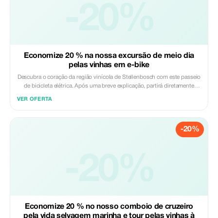
-20%
Economize 20 % na nossa excursão de meio dia
pelas vinhas em e-bike
Descubra o coração da região vinícola de Stellenbosch com este passeio
de bicicleta elétrica. Após uma breve explicação, partirá diretamente
pelos vinhedos para explorar duas propriedades vinícolas. Pedalará
VER OFERTA
pelas colinas para alcançar os pontos de vista mais bonitos do vale. O
seu guia levará-o fora dos caminhos batidos para admirar panoramas
espetaculares antes de concluir o passeio com uma degustação de
-20%
vinhos. Incluído: - Taxas de entrada - Uma degustação de vinho - Guia
profissional - Recolha e entrega no seu hotel - Capacetes - Bicicleta
elétrica - Água engarrafada Excluído: - Bebidas extras
-20%
Economize 20 % no nosso comboio de cruzeiro
pela vida selvagem marinha e tour pelas vinhas à