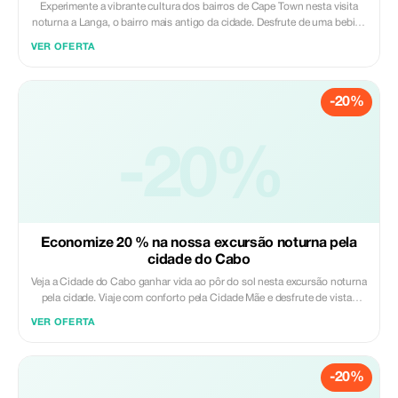
Experimente a vibrante cultura dos bairros de Cape Town nesta visita
noturna a Langa, o bairro mais antigo da cidade. Desfrute de uma bebida
de boas-vindas num *shebeen* local, conheça os residentes e aprenda
VER OFERTA
sobre a vida quotidiana e a filosofia do "Ubuntu". Visite uma casa local
para um jantar tradicional e divirta-se com música e dança, obtendo uma
visão autêntica da rica herança da comunidade. Esta noite descontraída
-20%
e imersiva oferece uma conexão genuína com as pessoas e a cultura de
Cape Town além das habituais atrações turísticas. Incluído: - Guia
turístico credenciado - Transporte em veículo com ar condicionado -
-20%
Bebidas de boas-vindas - Jantar Excluído: - Bebidas extras - Gorjetas
Economize 20 % na nossa excursão noturna pela
cidade do Cabo
Veja a Cidade do Cabo ganhar vida ao pôr do sol nesta excursão noturna
pela cidade. Viaje com conforto pela Cidade Mãe e desfrute de vistas
espetaculares do Signal Hill e da Praia de Blouberg, caminhe pela
VER OFERTA
animada Long Street e admire o icónico litoral de Camps Bay. Com um
guia experiente, aprenda histórias fascinantes sobre a história da cidade,
monumentos e cultura local enquanto captura fotos memoráveis da Baía
-20%
da Mesa, Cabeça do Leão e Costa Atlântica. Esta relaxante excursão
noturna oferece a introdução perfeita à Cidade do Cabo após o