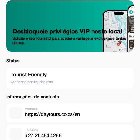
Desbloqueie privilégios VIP neste local
Solicite o seu Tourist ID para aceder a vantagens exclusivas e tarifas
diretas.
Status
Tourist Friendly
verificado por tourist.com
Informações de contacto
Website
https://daytours.co.za/en
Telefone
+27 21 464 4266