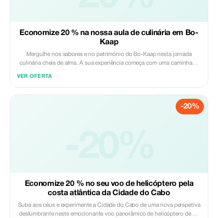
Taxa de entrada para o Museu Sul-Africano Excluído: - Almoço -
Bebidas - Bilhete opcional para o Teleférico da Montanha da Mesa
Economize 20 % na nossa aula de culinária em Bo-
Kaap
Mergulhe nos sabores e no património do Bo-Kaap nesta jornada
culinária cheia de alma. A sua experiência começa com uma caminhada
guiada pelas icónicas ruas coloridas em tons pastéis, seguida por uma
VER OFERTA
visita a um comerciante local de especiarias para descobrir os segredos
das misturas aromáticas. Em seguida, entre numa casa local para
aprender as técnicas tradicionais da culinária malaia do Cabo. Desde
-20%
misturar o seu próprio masala até dobrar samosas perfeitas ou fritar rotis
dourados, você preparará um banquete tradicional enquanto
compartilha histórias sobre a rica história da comunidade. O passeio
culmina num delicioso almoço sentado, oferecendo um verdadeiro sabor
-20%
da vibrante cultura malaia da Cidade do Cabo.
Economize 20 % no seu voo de helicóptero pela
costa atlântica da Cidade do Cabo
Suba aos céus e experimente a Cidade do Cabo de uma nova perspetiva
deslumbrante neste emocionante voo panorâmico de helicóptero de 12