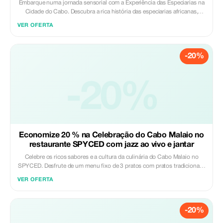
Embarque numa jornada sensorial com a Experiência das Especiarias na
Cidade do Cabo. Descubra a rica história das especiarias africanas,
prove pastas de especiarias aromáticas e explore misturas tradicionais
VER OFERTA
de especiarias que moldaram a culinária do continente. Desfrute de
bebidas de boas-vindas e jante num ambiente íntimo, com tambores ao
vivo e espetáculos que enriquecem a experiência cultural imersiva. Uma
-20%
maneira perfeita de aprender, provar e celebrar os sabores vibrantes e
tradições da África numa noite única e memorável. Incluído: - Recolha e
devolução no hotel - Cheirar, provar e identificar especiarias Excluído: -
-20%
Gorjetas - Bebidas extras
Economize 20 % na Celebração do Cabo Malaio no
restaurante SPYCED com jazz ao vivo e jantar
Celebre os ricos sabores e a cultura da culinária do Cabo Malaio no
SPYCED. Desfrute de um menu fixo de 3 pratos com pratos tradicionais,
acompanhados por música jazz animada. Comece a noite com uma
VER OFERTA
sessão interativa de percussão de djembe, depois mergulhe numa
experiência gastronómica vibrante que combina comida, música e
contação de histórias culturais. Uma maneira perfeita de descobrir o
-20%
património culinario do Cabo. Incluído: - Recolha e devolução no hotel -
Experiência de Percussão de Djembe - Jantar Fixo de 3 Pratos à Moda