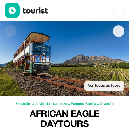
African Eagle Daytours — Excursões & Atividades | Up to 20% of
Ver todas as fotos
Excursões & Atividades
,
Natureza & Parques
,
Família & Diversão
AFRICAN EAGLE
DAYTOURS