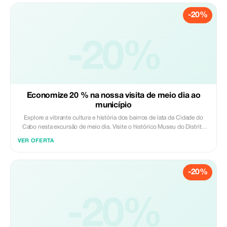
deslumbrantes paisagens das vinhas, explore a encantadora cidade de
-20%
Stellenbosch e tenha a oportunidade de comprar seus vinhos favoritos
diretamente dos produtores. Esta excursão é perfeita para amantes de
vinho que procuram um gostinho da região sem gastar um dia inteiro.
Incluído: - Degustação de vinhos em duas propriedades vinícolas em e
-20%
ao redor de Stellenbosch - Degustação de queijo - Orientação em
Stellenbosch - Visita à adega - Oportunidade de comprar vinho
Excluído: - Almoço - Gorjetas - Atividades opcionais
Economize 20 % na nossa visita de meio dia ao
município
Explore a vibrante cultura e história dos bairros de lata da Cidade do
Cabo nesta excursão de meio dia. Visite o histórico Museu do Distrito
Seis para aprender sobre os despejos forçados durante o Apartheid,
VER OFERTA
depois vá até Langa, o bairro formal mais antigo da cidade, para
conhecer os moradores locais e ouvir suas histórias. Veja a vida
comunitária próspera, visite empreendedores locais e desfrute de uma
-20%
cerveja tradicional em um barzinho (shebeen). Aos domingos,
experimente um animado culto religioso no bairro. Esta excursão oferece
uma visão significativa e autêntica da história da Cidade do Cabo, da
resiliência e do espírito de Ubuntu, com transporte de ida e volta ao
-20%
hotel incluído. Incluído: - Taxa de entrada para o Museu do Distrito Seis -
Transporte de ida e volta ao hotel - Transporte em veículo com ar