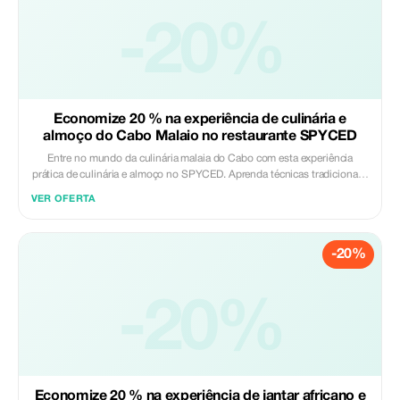
do Cabo Malaio Excluído: - Gorjetas - Bebidas
-20%
Economize 20 % na experiência de culinária e
almoço do Cabo Malaio no restaurante SPYCED
Entre no mundo da culinária malaia do Cabo com esta experiência
prática de culinária e almoço no SPYCED. Aprenda técnicas tradicionais,
trabalhe com especiarias aromáticas e descubra as histórias por trás
VER OFERTA
desta rica herança culinária durante uma aula interativa de culinária.
Depois, sente-se para desfrutar de um delicioso almoço malaio do Cabo
de 3 pratos num ambiente acolhedor. Uma experiência saborosa e
-20%
cultural que combina aprendizagem, partilha e boa comida no coração
da Cidade do Cabo. Incluído: - Recolha e entrega no hotel - Cocktail de
Chá Rooibos à chegada - Aula de Culinária de 1 hora Excluído: -
-20%
Gorjetas - Bebidas
Economize 20 % na experiência de jantar africano e