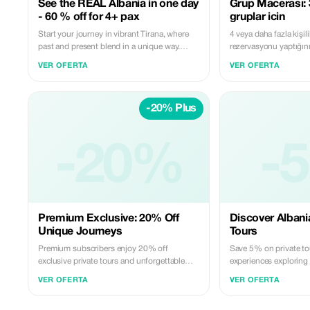
See the REAL Albania in one day
Grup Macerası: 
- 60 % off for 4+ pax
gruplar icin
Start your journey in vibrant Tirana, where
4 veya daha fazla kişili
past and present blend in a unique way.
rezervasyonu yaptığın
Continue to the UNESCO town of Berat,
kazanın. Aileler veya b
VER OFERTA
VER OFERTA
exploring its castle and historic
arkadaş grupları için 
neighborhoods. Relax in nature at Karavasta
Lagoon, then end your day with a beautiful
-20% Plus
sunset in Durrës.
-20%
-
Premium Exclusive: 20% Off
Discover Albania
Unique Journeys
Tours
Premium subscribers enjoy 20% off
Save 5% on private to
exclusive private tours and unforgettable
experiences exploring
experiences across Albania.
gems with cratour.al.
VER OFERTA
VER OFERTA