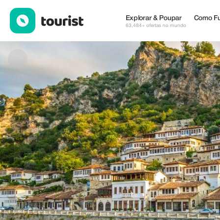
Lulezim Marra — Serviços | Up to 100% off | Tourist
Explorar & Poupar
Como Fu
63,484+ ofertas no mundo