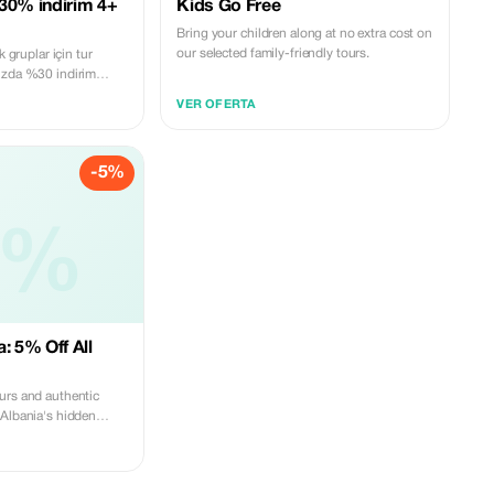
30% indirim 4+
Kids Go Free
Bring your children along at no extra cost on
our selected family-friendly tours.
k gruplar için tur
ızda %30 indirim
irlikte seyahat eden
VER OFERTA
mükemmel bir fırsat.
-5%
5%
: 5% Off All
urs and authentic
 Albania's hidden