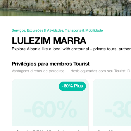
Serviços
,
Excursões & Atividades
,
Transporte & Mobilidade
LULEZIM MARRA
Explore Albania like a local with cratour.al – private tours, auth
Privilégios para membros Tourist
Vantagens diretas de parceiros — desbloqueadas com seu Tourist ID
-60% Plus
-60%
-3