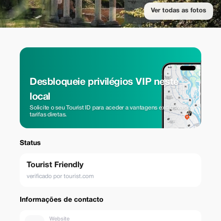
Ver todas as fotos
Desbloqueie privilégios VIP neste
local
Solicite o seu Tourist ID para aceder a vantagens exclusivas e
tarifas diretas.
Status
Tourist Friendly
verificado por tourist.com
Informações de contacto
Website