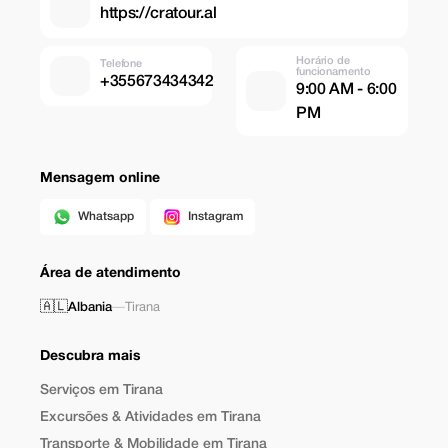
https://cratour.al
Horário de
Telefone
funcionamento
+355673434342
9:00 AM - 6:00
PM
Mensagem online
Whatsapp
Instagram
Área de atendimento
🇦🇱
Albania
—
Tirana
Descubra mais
Serviços em Tirana
Excursões & Atividades em Tirana
Transporte & Mobilidade em Tirana