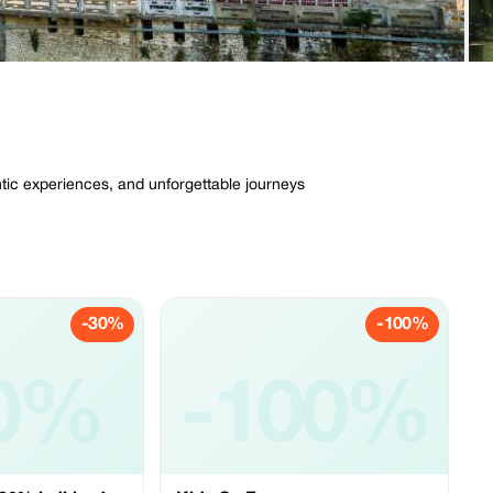
entic experiences, and unforgettable journeys
.
-30%
-100%
0%
-100%