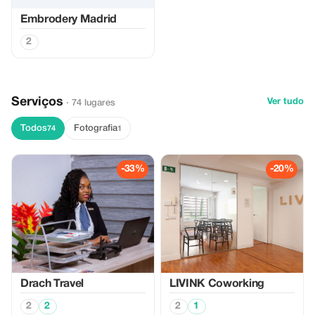
Embrodery Madrid
2
Serviços
Ver tudo
· 74 lugares
Todos
Fotografia
74
1
-33%
-20%
Drach Travel
LIVINK Coworking
2
2
2
1