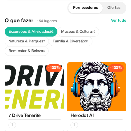
Fornecedores
Ofertas
O que fazer
Ver tudo
· 154 lugares
Excursões & Atividades
Museus & Cultura
93
19
Natureza & Parques
Família & Diversão
7
31
Bem-estar & Beleza
4
-100%
-100%
7 Drive Tenerife
Herodot AI
1
1