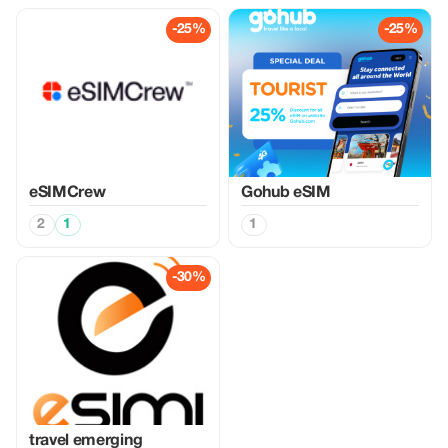
-25%
-25%
eSIMCrew
Gohub eSIM
2
1
1
-30%
travel emerging