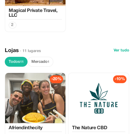
Magical Private Travel,
LLC
2
Lojas
Ver tudo
· 11 lugares
Todos
Mercado
11
1
-20%
-10%
Afriendinthecity
The Nature CBD