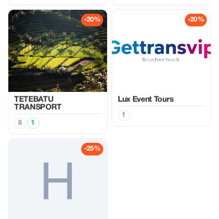
-20%
-20%
TETEBATU
Lux Event Tours
TRANSPORT
1
6
1
-25%