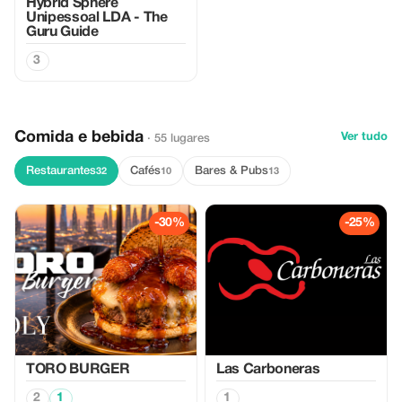
Hybrid Sphere
Unipessoal LDA - The
Guru Guide
3
Comida e bebida
Ver tudo
· 55 lugares
Restaurantes
Cafés
Bares & Pubs
32
10
13
-30%
-25%
TORO BURGER
Las Carboneras
2
1
1