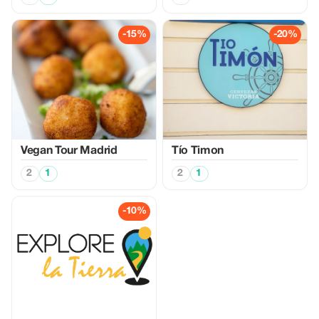
-15%
-20%
Vegan Tour Madrid
Tío Timon
2
1
2
1
-10%