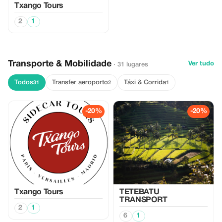
Txango Tours
2
1
Transporte & Mobilidade
Ver tudo
· 31 lugares
Todos
Transfer aeroporto
Táxi & Corrida
31
2
1
-20%
-20%
Txango Tours
TETEBATU
TRANSPORT
2
1
6
1