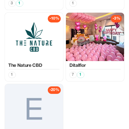
3
1
1
-10%
-3%
The Nature CBD
Ditalflor
1
7
1
-20%