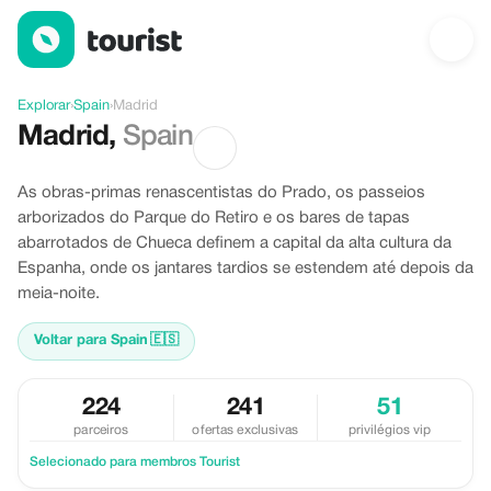
Descubra Madrid, Spain
Explorar
›
Spain
›
Madrid
Madrid
,
Spain
As obras-primas renascentistas do Prado, os passeios
arborizados do Parque do Retiro e os bares de tapas
abarrotados de Chueca definem a capital da alta cultura da
Espanha, onde os jantares tardios se estendem até depois da
meia-noite.
Voltar para Spain
🇪🇸
224
241
51
parceiros
ofertas exclusivas
privilégios vip
Selecionado para membros Tourist