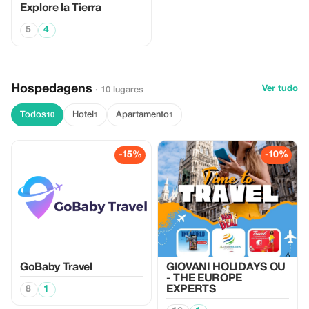
Explore la Tierra
5
4
Hospedagens
Ver tudo
· 10 lugares
Todos
Hotel
Apartamento
10
1
1
-15%
-10%
GoBaby Travel
GIOVANI HOLIDAYS OU
- THE EUROPE
8
1
EXPERTS