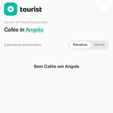
Cafés em Angola — Tourist
Explorar & Poupar
›
Angola
›
Cafés
Cafés in
Angola
Parceiros
Ofertas
0 parceiros encontrados
Sem Cafés em Angola