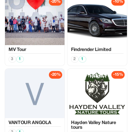
-20%
-10%
MV Tour
Findrender Limited
3
1
2
1
-20%
-15%
VANTOUR ANGOLA
Hayden Valley Nature
tours