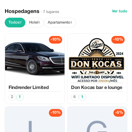
Hospedagens
Ver tudo
· 7 lugares
Todos
Hotel
Apartamento
7
1
1
-10%
-10%
Findrender Limited
Don Kocas bar e lounge
2
1
6
1
-10%
-5%