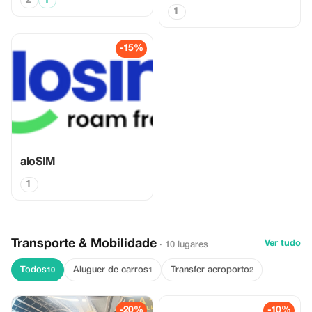
2
1
1
-15%
aloSIM
1
Transporte & Mobilidade
Ver tudo
· 10 lugares
Todos
Aluguer de carros
Transfer aeroporto
10
1
2
-20%
-10%