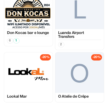
Don Kocas bar e lounge
Luanda Airport
Transfers
6
1
2
-20%
-20%
Lookal Mar
O Atelie de Crêpe