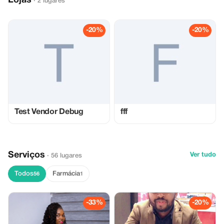
Lojas
· 2 lugares
-20%
-20%
Test Vendor Debug
fff
Serviços
Ver tudo
· 56 lugares
Todos
Farmácia
56
1
-33%
-20%