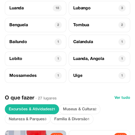
Luanda
Lubango
18
3
Benguela
Tombua
2
2
Bailundo
Calandula
1
1
Lobito
Luanda, Angola
1
1
Mossamedes
Uige
1
1
O que fazer
Ver tudo
· 27 lugares
Excursões & Atividades
Museus & Cultura
21
2
Natureza & Parques
Família & Diversão
3
1