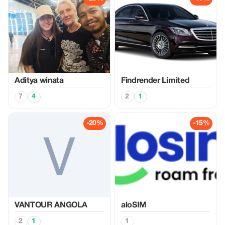
Aditya winata
Findrender Limited
7
4
2
1
-20%
-15%
VANTOUR ANGOLA
aloSIM
2
1
1