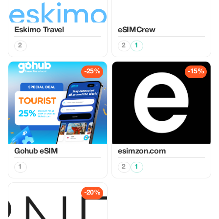
Eskimo Travel
eSIMCrew
2
2
1
-25%
-15%
Gohub eSIM
esimzon.com
1
2
1
-20%