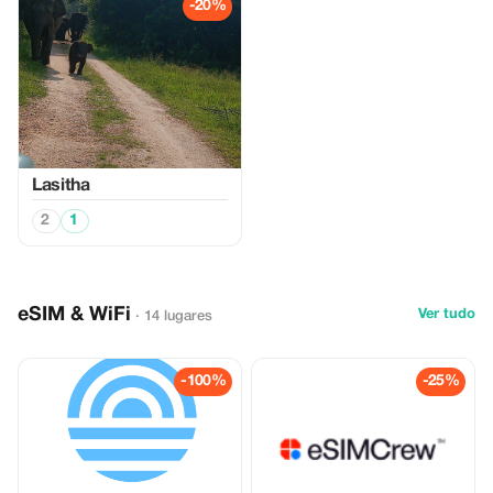
-20%
Lasitha
2
1
eSIM & WiFi
Ver tudo
· 14 lugares
-100%
-25%