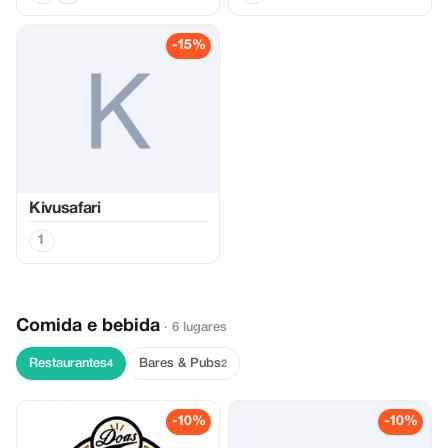
-15%
Kivusafari
1
Comida e bebida
· 6 lugares
Restaurantes
Bares & Pubs
4
2
-10%
-10%