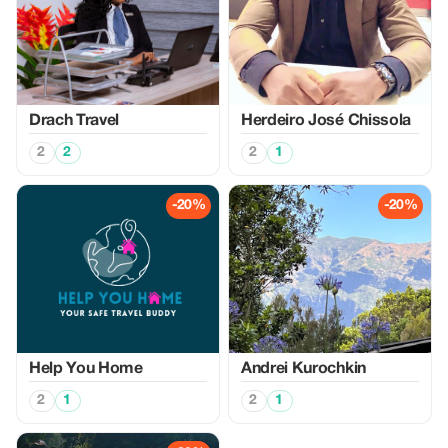
Drach Travel
Herdeiro José Chissola
2
2
2
1
-20%
-20%
Help You Home
Аndrei Kurochkin
2
1
2
1