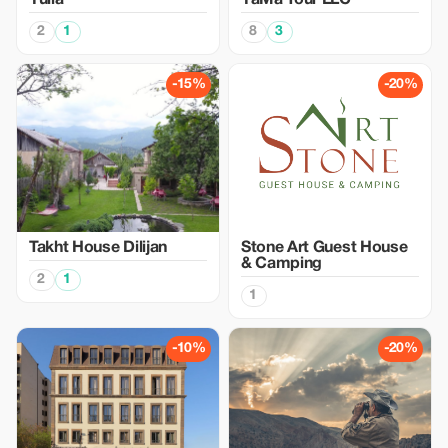
Yulia
YaMa Tour LLC
2
1
8
3
-15%
-20%
Takht House Dilijan
Stone Art Guest House
& Camping
2
1
1
-10%
-20%