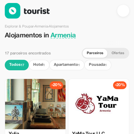
Alojamentos em Armenia — Tourist
Explorar & Poupar
›
Armenia
›
Alojamentos
Alojamentos in
Armenia
Parceiros
Ofertas
17 parceiros encontrados
Todos
Hotel
Apartamento
Pousada
17
1
1
1
-20%
-20%