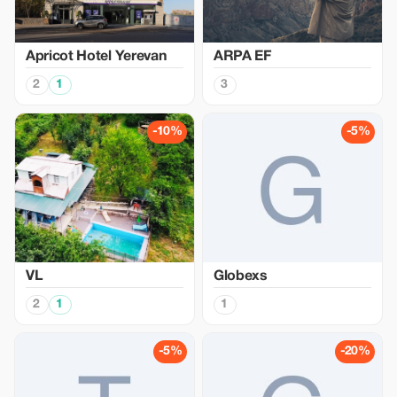
Apricot Hotel Yerevan
ARPA EF
2
1
3
-10%
-5%
VL
Globexs
2
1
1
-5%
-20%