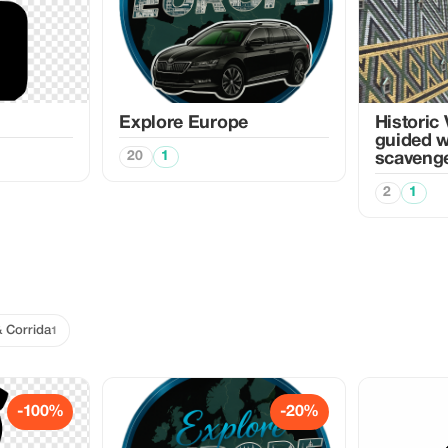
Explore Europe
Historic 
guided w
20
1
scavenge
2
1
& Corrida
1
-100%
-20%