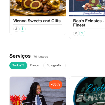
Vienna Sweets and Gifts
Bea's Feinstes -
Finest
2
1
2
1
Serviços
· 76 lugares
Todos
Banco
Fotografia
76
1
1
-33%