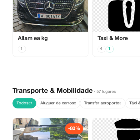
Allam ea kg
Taxi & More
1
4
1
Transporte & Mobilidade
· 57 lugares
Todos
Aluguer de carros
Transfer aeroporto
Táxi 
57
2
5
-80%