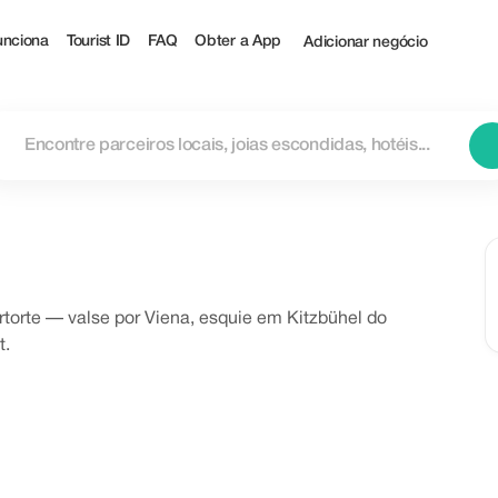
nciona
Tourist ID
FAQ
Obter a App
Adicionar negócio
torte — valse por Viena, esquie em Kitzbühel do
t.