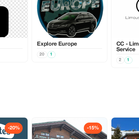
Explore Europe
CC - Lim
Service
20
1
2
1
-20%
-15%