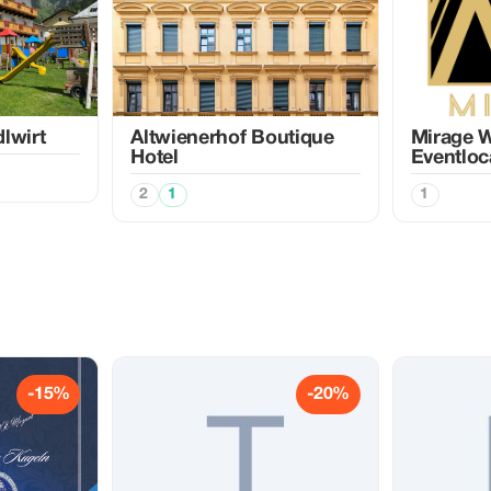
lwirt
Altwienerhof Boutique
Mirage W
Hotel
Eventloc
2
1
1
-15%
-20%