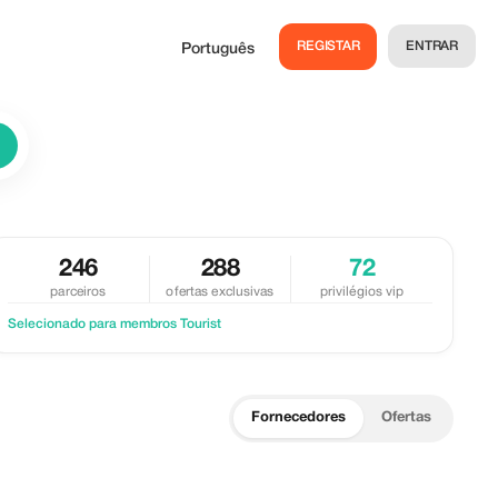
REGISTAR
ENTRAR
Português
246
288
72
parceiros
ofertas exclusivas
privilégios vip
Selecionado para membros Tourist
Fornecedores
Ofertas