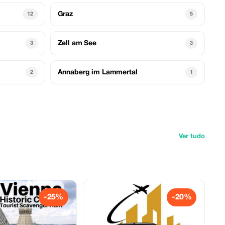
Graz
12
5
Zell am See
3
3
Annaberg im Lammertal
2
1
Ver tudo
-25%
-20%