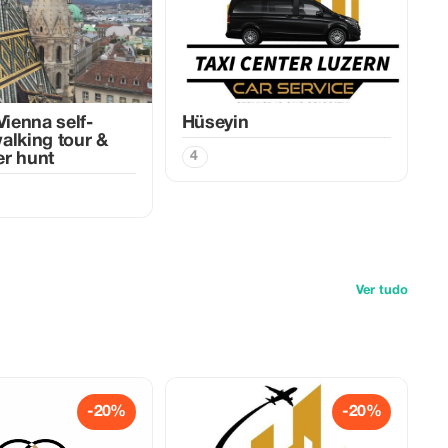
Vienna self-
Hüseyin
alking tour &
4
r hunt
Ver tudo
-20%
-20%