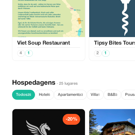
Viet Soup Restaurant
Tipsy Bites Tour
4
1
2
1
Hospedagens
· 25 lugares
Todos
Hotel
Apartamento
Villa
B&B
Pous
25
6
3
1
3
-20%