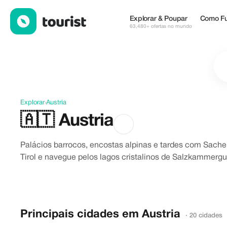
Descubra Austria
Explorar & Poupar
Como Fu
63,480+ ofertas no mundo
Explorar
›
Austria
🇦🇹
Austria
Palácios barrocos, encostas alpinas e tardes com Sacher
Tirol e navegue pelos lagos cristalinos de Salzkammergu
Principais cidades em Austria
· 20 cidades