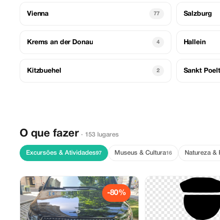
Vienna
Salzburg
77
Krems an der Donau
Hallein
4
Kitzbuehel
Sankt Poel
2
O que fazer
· 153 lugares
Excursões & Atividades
Museus & Cultura
Natureza &
97
16
-80%