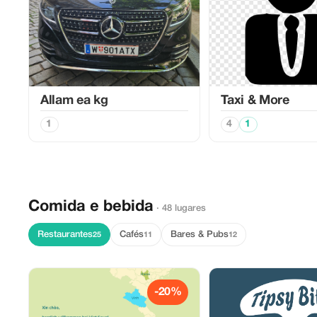
Allam ea kg
Taxi & More
1
4
1
Comida e bebida
· 48 lugares
Restaurantes
Cafés
Bares & Pubs
25
11
12
-20%