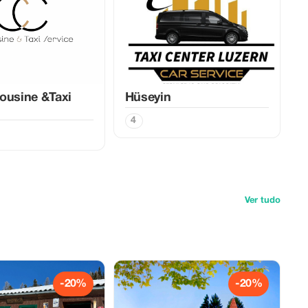
ousine &Taxi
Hüseyin
4
Ver tudo
-20%
-20%