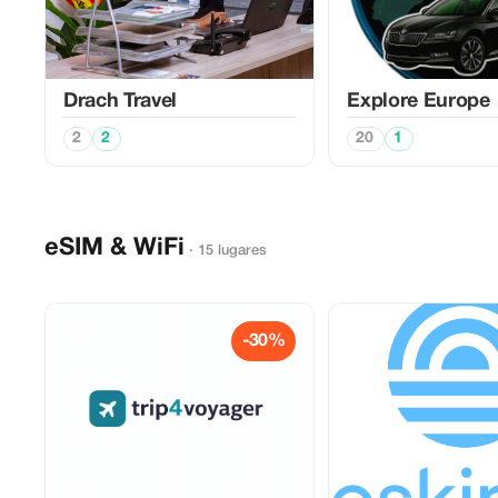
Drach Travel
Explore Europe
2
2
20
1
eSIM & WiFi
· 15 lugares
-30%