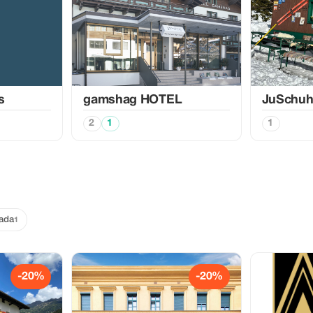
s
gamshag HOTEL
JuSchu
2
1
1
ada
1
-20%
-20%