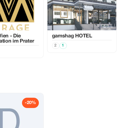
ien - Die
gamshag HOTEL
ation im Prater
2
1
-20%