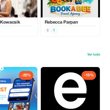
 Kowacsik
Rebecca Parpan
3
1
Ver tudo
-25%
-15%