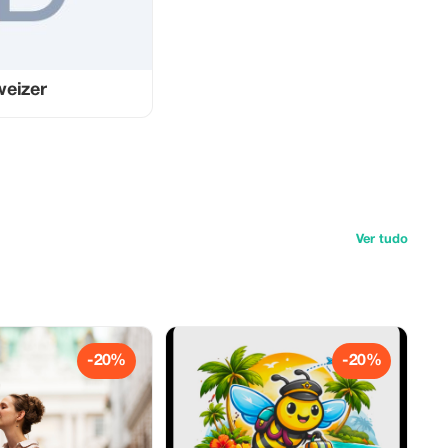
weizer
Ver tudo
-20%
-20%