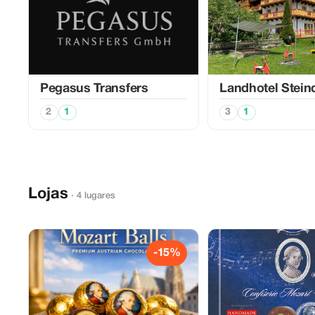
Pegasus Transfers
Landhotel Steind
2
1
3
1
Lojas
· 4 lugares
-15%