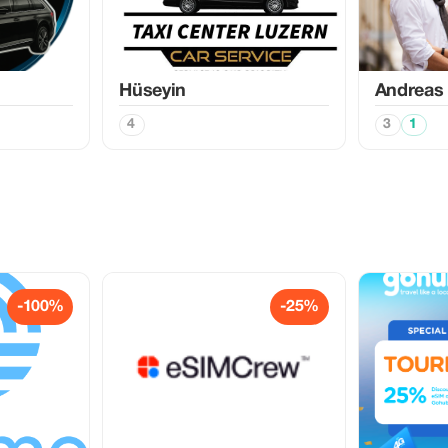
Hüseyin
Andreas
4
3
1
-100%
-25%