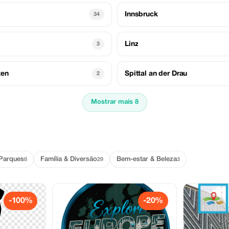
Innsbruck
34
Linz
3
ten
Spittal an der Drau
2
Mostrar mais 8
 Parques
Família & Diversão
Bem-estar & Beleza
8
29
3
-100%
-20%