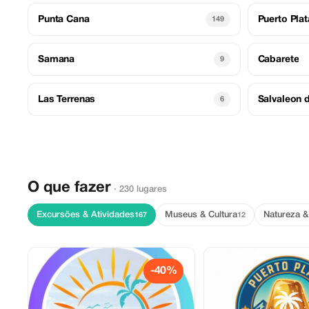
Punta Cana
Puerto Plat
149
Samana
Cabarete
9
Las Terrenas
Salvaleon 
6
O que fazer
· 230 lugares
Excursões & Atividades
Museus & Cultura
Natureza 
167
12
-40%