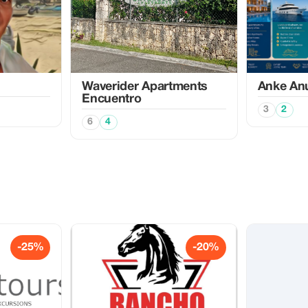
Waverider Apartments
Anke An
Encuentro
3
2
6
4
-25%
-20%