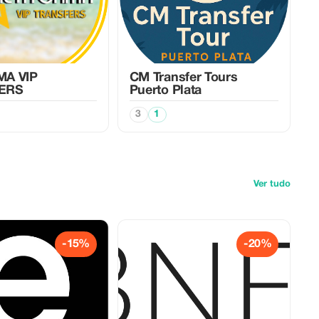
MA VIP
CM Transfer Tours
ERS
Puerto Plata
3
1
Ver tudo
-15%
-20%