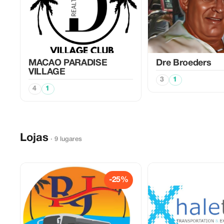
MACAO PARADISE
Dre Broeders
VILLAGE
3
1
4
1
Lojas
· 9 lugares
-25%