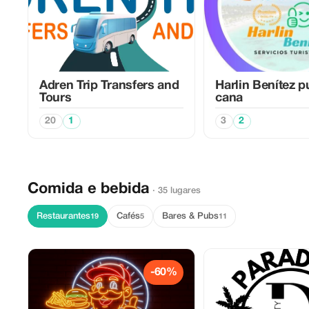
Adren Trip Transfers and
Harlin Benítez p
Tours
cana
20
1
3
2
Comida e bebida
· 35 lugares
Restaurantes
Cafés
Bares & Pubs
19
5
11
-60%