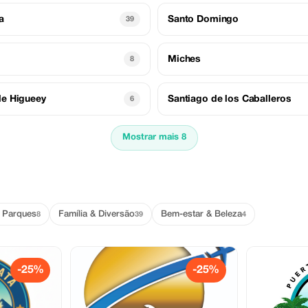
a
Santo Domingo
39
Miches
8
de Higueey
Santiago de los Caballeros
6
Mostrar mais 8
& Parques
Família & Diversão
Bem-estar & Beleza
8
39
4
-25%
-25%