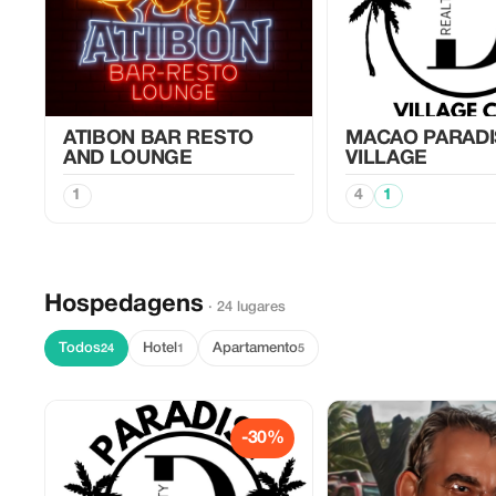
ATIBON BAR RESTO
MACAO PARADI
AND LOUNGE
VILLAGE
1
4
1
Hospedagens
· 24 lugares
Todos
Hotel
Apartamento
24
1
5
-30%