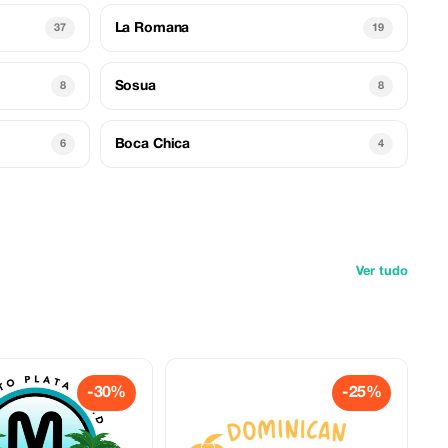
La Romana
37
19
Sosua
8
8
Boca Chica
6
4
Ver tudo
-30%
-25%