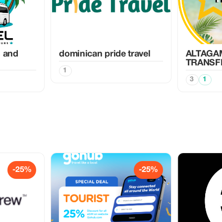
s and
dominican pride travel
ALTAGA
TRANSF
1
3
1
-25%
-25%