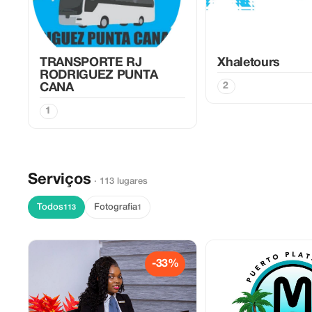
TRANSPORTE RJ
Xhaletours
RODRIGUEZ PUNTA
2
CANA
1
Serviços
· 113 lugares
Todos
Fotografia
113
1
-33%