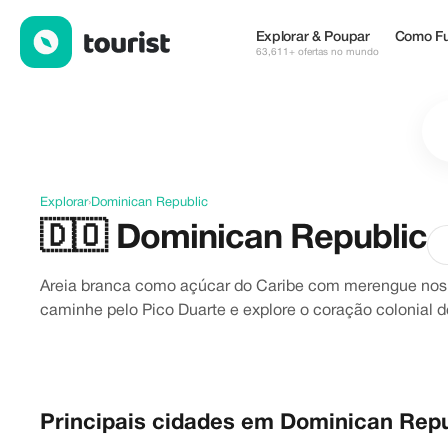
Descubra Dominican Republic
Explorar & Poupar
Como Fu
63,611+ ofertas no mundo
Explorar
›
Dominican Republic
🇩🇴
Dominican Republic
Areia branca como açúcar do Caribe com merengue nos a
caminhe pelo Pico Duarte e explore o coração colonial 
Principais cidades em Dominican Rep