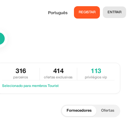
REGISTAR
ENTRAR
Português
316
414
113
parceiros
ofertas exclusivas
privilégios vip
Selecionado para membros Tourist
Fornecedores
Ofertas