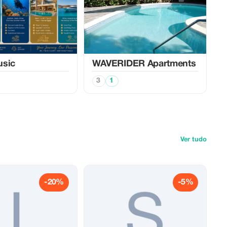
usic
WAVERIDER Apartments
3
1
Ver tudo
-20%
-5%