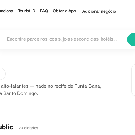
nciona
Tourist ID
FAQ
Obter a App
Adicionar negócio
lto-falantes — nade no recife de Punta Cana,
de Santo Domingo.
ublic
· 20 cidades