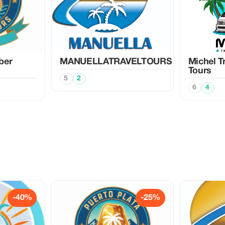
ber
MANUELLATRAVELTOURS
Michel T
Tours
5
2
6
4
-40%
-25%