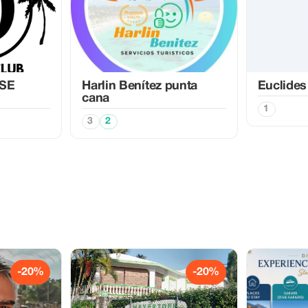
SE
Harlin Benítez punta
Euclides
cana
1
3
2
-20%
-20%