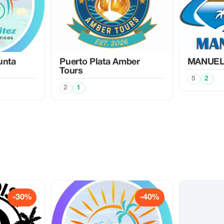
unta
Puerto Plata Amber
MANUEL
Tours
5
2
2
1
-30%
-40%