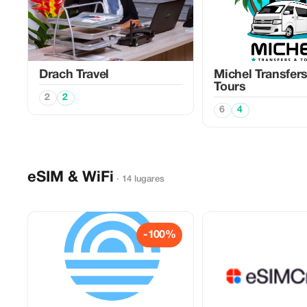
Drach Travel
Michel Transfer
Tours
2
2
6
4
eSIM & WiFi
· 14 lugares
-100%