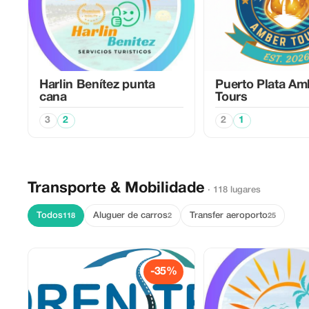
Harlin Benítez punta
Puerto Plata Am
cana
Tours
3
2
2
1
Transporte & Mobilidade
· 118 lugares
Todos
Aluguer de carros
Transfer aeroporto
118
2
25
-35%