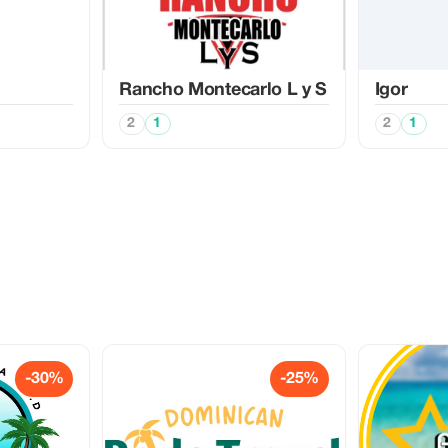
Rancho Montecarlo L y S
Igor
2
1
2
1
-30%
-25%