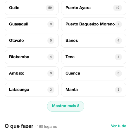
Quito
Puerto Ayora
59
19
Guayaquil
Puerto Baquerizo Moreno
9
7
Otavalo
Banos
5
4
Riobamba
Tena
4
4
Ambato
Cuenca
3
3
Latacunga
Manta
3
3
Mostrar mais 8
O que fazer
Ver tudo
· 160 lugares