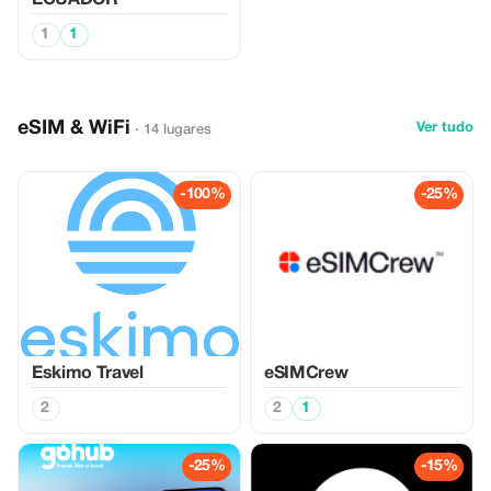
ECUADOR
1
1
eSIM & WiFi
Ver tudo
· 14 lugares
-100%
-25%
Eskimo Travel
eSIMCrew
2
2
1
-25%
-15%