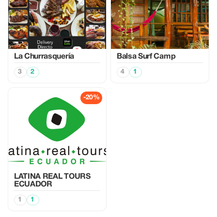
La Churrasquería
Balsa Surf Camp
3
2
4
1
-20%
LATINA REAL TOURS
ECUADOR
1
1