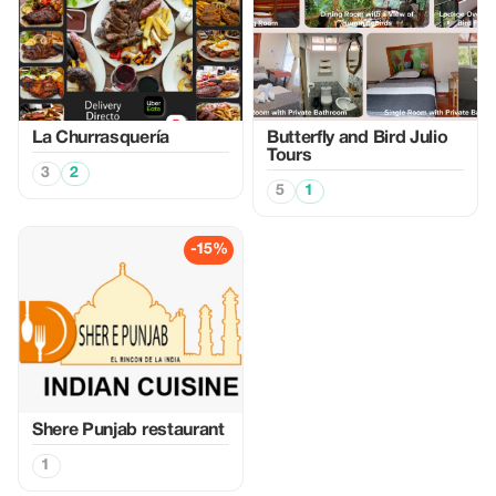
La Churrasquería
Butterfly and Bird Julio
Tours
3
2
5
1
-15%
Shere Punjab restaurant
1