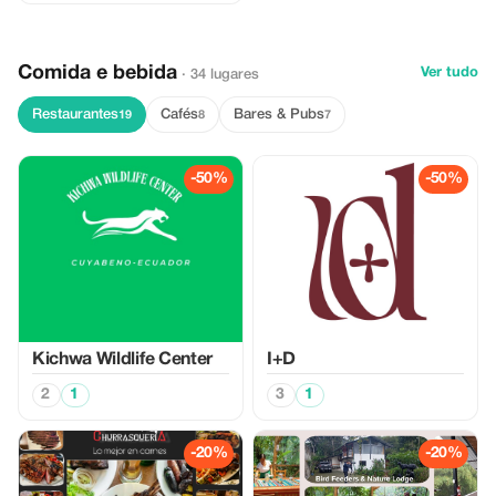
Comida e bebida
Ver tudo
· 34 lugares
Restaurantes
Cafés
Bares & Pubs
19
8
7
-50%
-50%
Kichwa Wildlife Center
I+D
2
1
3
1
-20%
-20%