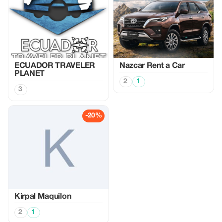
ECUADOR TRAVELER
Nazcar Rent a Car
PLANET
2
1
3
-20%
Kirpal Maquilon
2
1