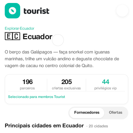
Descubra Ecuador
Explorar
›
Ecuador
🇪🇨
Ecuador
O berço das Galápagos — faça snorkel com iguanas
marinhas, trilhe um vulcão andino e deguste chocolate de
vagem de cacau no centro colonial de Quito.
196
205
44
parceiros
ofertas exclusivas
privilégios vip
Selecionado para membros Tourist
Fornecedores
Ofertas
Principais cidades em Ecuador
· 20 cidades