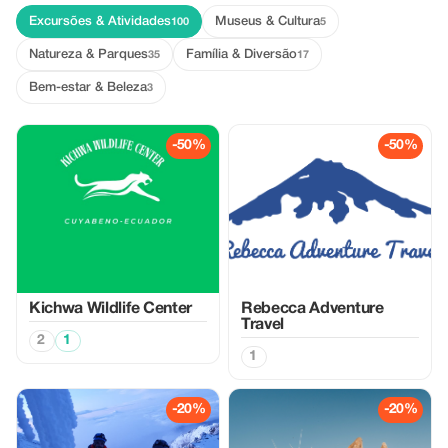
Excursões & Atividades
Museus & Cultura
100
5
Natureza & Parques
Família & Diversão
35
17
Bem-estar & Beleza
3
-50%
-50%
Kichwa Wildlife Center
Rebecca Adventure
Travel
2
1
1
-20%
-20%