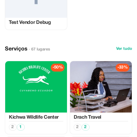
Test Vendor Debug
Serviços
Ver tudo
· 67 lugares
-50%
-33%
Kichwa Wildlife Center
Drach Travel
2
1
2
2