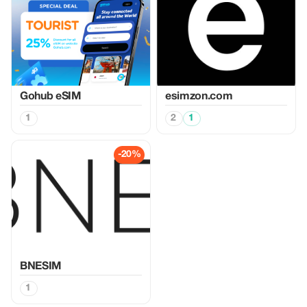
Gohub eSIM
esimzon.com
1
2
1
-20%
BNESIM
1