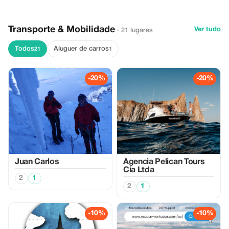
Transporte & Mobilidade
Ver tudo
· 21 lugares
Todos
Aluguer de carros
21
1
-20%
-20%
Juan Carlos
Agencia Pelican Tours
Cia Ltda
2
1
2
1
-10%
-10%