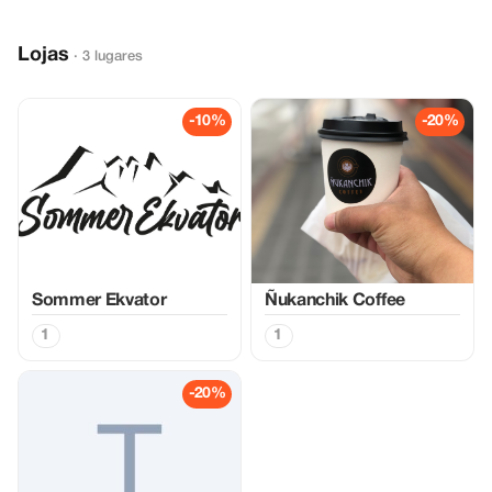
Lojas
· 3 lugares
-10%
-20%
Sommer Ekvator
Ñukanchik Coffee
1
1
-20%