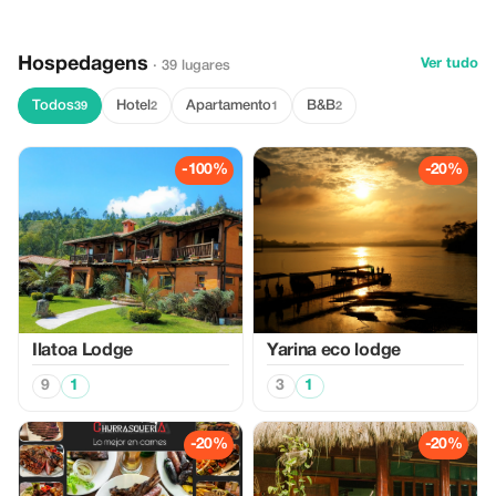
Hospedagens
Ver tudo
· 39 lugares
Todos
Hotel
Apartamento
B&B
39
2
1
2
-100%
-20%
Ilatoa Lodge
Yarina eco lodge
9
1
3
1
-20%
-20%