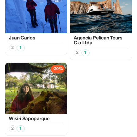
Juan Carlos
Agencia Pelican Tours
Cia Ltda
2
1
2
1
-20%
Wikiri Sapoparque
2
1